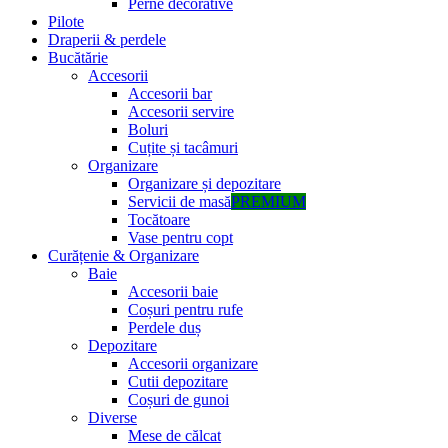
Perne decorative
Pilote
Draperii & perdele
Bucătărie
Accesorii
Accesorii bar
Accesorii servire
Boluri
Cuțite și tacâmuri
Organizare
Organizare și depozitare
Servicii de masă
PREMIUM
Tocătoare
Vase pentru copt
Curățenie & Organizare
Baie
Accesorii baie
Coșuri pentru rufe
Perdele duș
Depozitare
Accesorii organizare
Cutii depozitare
Coșuri de gunoi
Diverse
Mese de călcat