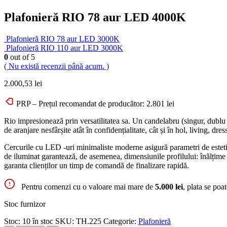
Plafonieră RIO 78 aur LED 4000K
Plafonieră RIO 78 aur LED 3000K
Plafonieră RIO 110 aur LED 3000K
0
out of 5
( Nu există recenzii până acum. )
2.000,53
lei
PRP – Prețul recomandat de producător:
2.801
lei
Rio impresionează prin versatilitatea sa. Un candelabru (singur, dublu s
de aranjare nesfârșite atât în ​​confidențialitate, cât și în hol, living, 
Cercurile cu LED -uri minimaliste moderne asigură parametri de estet
de iluminat garantează, de asemenea, dimensiunile profilului: înălțime
garanta clienților un timp de comandă de finalizare rapidă.
Pentru comenzi cu o valoare mai mare de
5.000 lei
, plata se poa
Stoc furnizor
Stoc:
10 în stoc
SKU:
TH.225
Categorie:
Plafonieră