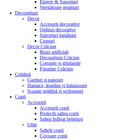
Etajere & Suporturi
Ștergătoare geamuri
Decorațiuni
Decor
Accesorii decorative
Oglinzi decorative
Suporturi lumânari
Ceasuri
Decor Crăciun
Brazi artificiali
Decorațiuni Crăciun
Coronițe și ghirlande
Figurine Crăciun
Grădină
Garduri și panouri
Hamace, leagăne și balansoare
Scaune grădină și șezlonguri
Copii
Accesorii
Accesorii copii
Protecții saltea copii
Saltea înfășat bebeluși
Utile
Saltele copii
Covoare copii