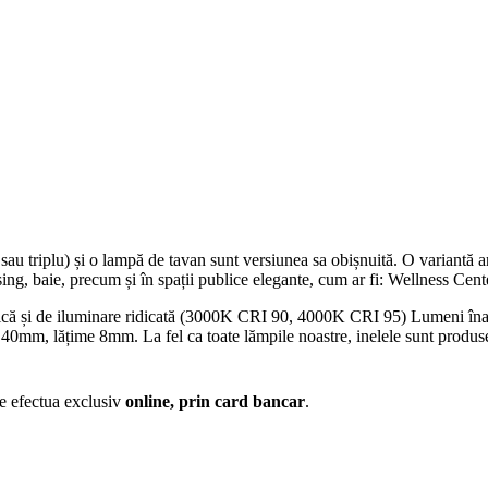
au triplu) și o lampă de tavan sunt versiunea sa obișnuită. O variantă art
dressing, baie, precum și în spații publice elegante, cum ar fi: Wellness Ce
ică și de iluminare ridicată (3000K CRI 90, 4000K CRI 95) Lumeni înalț
 40mm, lățime 8mm. La fel ca toate lămpile noastre, inelele sunt produs
te efectua exclusiv
online, prin card bancar
.