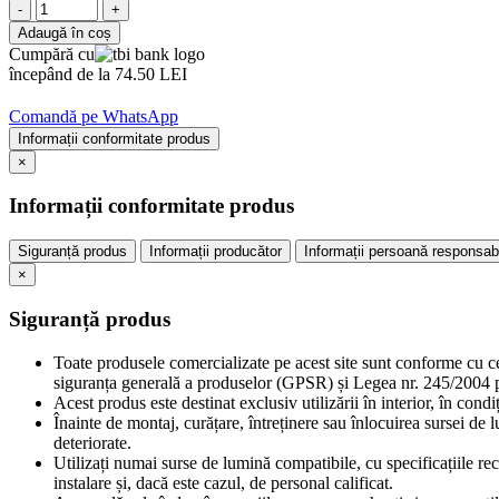
-
+
Adaugă în coș
Cumpără cu
începând de la 74.50 LEI
Comandă pe WhatsApp
Informații conformitate produs
×
Informații conformitate produs
Siguranță produs
Informații producător
Informații persoană responsab
×
Siguranță produs
Toate produsele comercializate pe acest site sunt conforme cu c
siguranța generală a produselor (GPSR) și Legea nr. 245/2004 pr
Acest produs este destinat exclusiv utilizării în interior, în cond
Înainte de montaj, curățare, întreținere sau înlocuirea sursei de 
deteriorate.
Utilizați numai surse de lumină compatibile, cu specificațiile re
instalare și, dacă este cazul, de personal calificat.