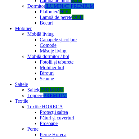
Lampă de birou
NOU
Dormitor
ILUMINAT PREMIUM
Plafonieră
NOU
Lampă de perete
NOU
Becuri
Mobilier
Mobilă living
Canapele și colțare
Comode
Măsuțe living
Mobilă dormitor / hol
Fotolii și taburete
Mobilier hol
Birouri
Scaune
Saltele
Saltele
PREMIUM
Toppere
PREMIUM
Textile
Textile HORECA
Protecții saltea
Pături și cuverturi
Prosoape
Perne
Perne Horeca