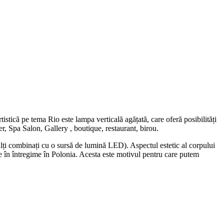
istică pe tema Rio este lampa verticală agățată, care oferă posibilități
nter, Spa Salon, Gallery , boutique, restaurant, birou.
i combinați cu o sursă de lumină LED). Aspectul estetic al corpului
e în întregime în Polonia. Acesta este motivul pentru care putem