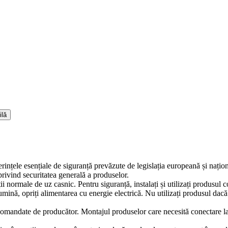
ilă
erințele esențiale de siguranță prevăzute de legislația europeană și naț
ivind securitatea generală a produselor.
iții normale de uz casnic. Pentru siguranță, instalați și utilizați produsul
lumină, opriți alimentarea cu energie electrică. Nu utilizați produsul dac
comandate de producător. Montajul produselor care necesită conectare la in