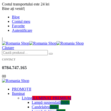
Costul transportului este 24 lei
Bine ați venit!
|
Blog
Contul meu
Favorite
Autentificare
|
Căutare
CONTACT
0784.747.165
0
0
PROMOȚII
Iluminat
Living
ILUMINAT PREMIUM
Lampă suspendată
NOU
Candelabru
NOU