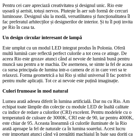
Pentru cei care apreciază creativitatea și designul unic. Rio este
ușoară și aerisit, totuși nervos. Plutește în aer sub formă de cercuri
luminoase. Designul său la modă, versatilitatea și funcționalitatea îl
fac preferatul arhitecților și designerilor de interior. Și tu îl poți invita
pe Rio în casa ta.
Un design circular interesant de lampă
Este umplut cu un modul LED integrat produs în Polonia. Oferă
multă lumină care reflectă perfect culorile a tot ceea ce atinge. De
aceea Rio este grozav atunci când ai nevoie de lumină bună pentru
muncă sau pentru a te machia. De asemenea, se simte la fel de acasa
ca sursa principala de lumina intr-o camera de zi in care vrei sa te
relaxezi. Forma geometrică a lui Rio și stilul universal îl fac potrivit
pentru multe aplicații. Tot ce ai nevoie este puțină imaginație.
Culori frumoase în mod natural
Lumea arată adesea diferit în lumina artificială. Dar nu cu Rio. Am
echipat toate lămpile din colecție cu module LED de înaltă calitate
cu indice de redare a culorilor (CRI) excelent. Pentru modelele cu o
temperatură de culoare de 3000K, CRI este de 90, iar pentru 4000K,
este chiar de 95. Aceasta înseamnă că culorile iluminate de la Rio
arată aproape la fel de naturale ca în lumina soarelui. Acest lucru
este important atunci când vă pregătiți machiajul în baie sau doriți ca