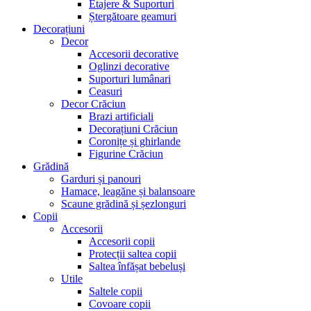
Etajere & Suporturi
Ștergătoare geamuri
Decorațiuni
Decor
Accesorii decorative
Oglinzi decorative
Suporturi lumânari
Ceasuri
Decor Crăciun
Brazi artificiali
Decorațiuni Crăciun
Coronițe și ghirlande
Figurine Crăciun
Grădină
Garduri și panouri
Hamace, leagăne și balansoare
Scaune grădină și șezlonguri
Copii
Accesorii
Accesorii copii
Protecții saltea copii
Saltea înfășat bebeluși
Utile
Saltele copii
Covoare copii