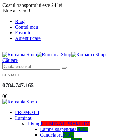
Costul transportului este 24 lei
Bine ați venit!
|
Blog
Contul meu
Favorite
Autentificare
|
Căutare
CONTACT
0784.747.165
0
0
PROMOȚII
Iluminat
Living
ILUMINAT PREMIUM
Lampă suspendată
NOU
Candelabru
NOU