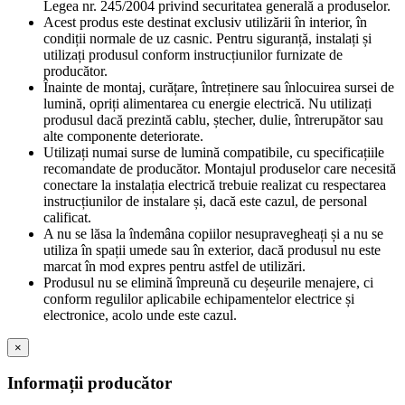
Legea nr. 245/2004 privind securitatea generală a produselor.
Acest produs este destinat exclusiv utilizării în interior, în
condiții normale de uz casnic. Pentru siguranță, instalați și
utilizați produsul conform instrucțiunilor furnizate de
producător.
Înainte de montaj, curățare, întreținere sau înlocuirea sursei de
lumină, opriți alimentarea cu energie electrică. Nu utilizați
produsul dacă prezintă cablu, ștecher, dulie, întrerupător sau
alte componente deteriorate.
Utilizați numai surse de lumină compatibile, cu specificațiile
recomandate de producător. Montajul produselor care necesită
conectare la instalația electrică trebuie realizat cu respectarea
instrucțiunilor de instalare și, dacă este cazul, de personal
calificat.
A nu se lăsa la îndemâna copiilor nesupravegheați și a nu se
utiliza în spații umede sau în exterior, dacă produsul nu este
marcat în mod expres pentru astfel de utilizări.
Produsul nu se elimină împreună cu deșeurile menajere, ci
conform regulilor aplicabile echipamentelor electrice și
electronice, acolo unde este cazul.
×
Informații producător