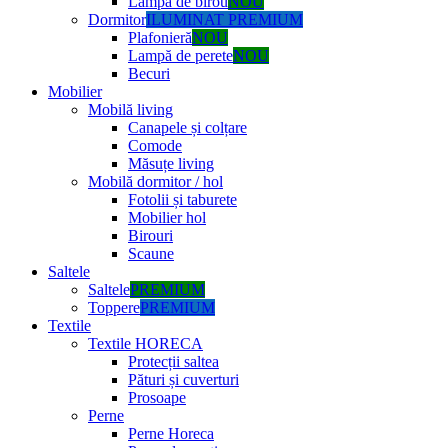
Lampă de birou
NOU
Dormitor
ILUMINAT PREMIUM
Plafonieră
NOU
Lampă de perete
NOU
Becuri
Mobilier
Mobilă living
Canapele și colțare
Comode
Măsuțe living
Mobilă dormitor / hol
Fotolii și taburete
Mobilier hol
Birouri
Scaune
Saltele
Saltele
PREMIUM
Toppere
PREMIUM
Textile
Textile HORECA
Protecții saltea
Pături și cuverturi
Prosoape
Perne
Perne Horeca