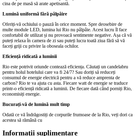
cina de pe masă să arate apetisantă.
Lumină uniformă fără pâlpâire
Oferiți-vă ochiului o pauză în orice moment. Spre deosebire de
multe module LED, lumina lui Rio nu pâlpâie. Acest lucru îl face
confortabil de utilizat și nu provoacă sentimente negative. Așa că vă
puteți relaxa în camera de zi sau puteți lucra toată ziua fără să vă
faceți griji cu privire la oboseala ochilor.
Eficiență ridicată a luminii
Rio este potrivit oriunde contează eficiența. Căutați un candelabru
pentru holul hotelului care va fi 24/7? Sau doriți să reduceți
consumul de energie electrică pentru a vă reduce amprenta de
carbon? Rio te va ajuta cu asta. Fiecare watt de energie se traduce
printr-o eficiență ridicată a luminii. De fiecare dată când porniți Rio,
economisiți energie.
Bucurați-vă de lumină mult timp
Odată ce vă îndrăgostiți de corpurile frumoase de la Rio, veți dori ca
acestea să rămână cu
Informații suplimentare