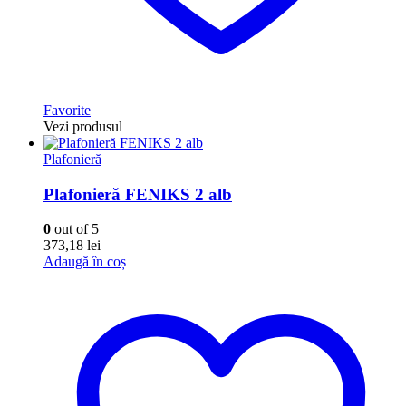
Favorite
Vezi produsul
Plafonieră
Plafonieră FENIKS 2 alb
0
out of 5
373,18
lei
Adaugă în coș