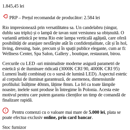
1.845,45
lei
PRP – Prețul recomandat de producător:
2.584
lei
Rio impresionează prin versatilitatea sa. Un candelabru (singur,
dublu sau triplu) și o lampă de tavan sunt versiunea sa obișnuită. O
variantă artistică pe tema Rio este lampa verticală agățată, care oferă
posibilități de aranjare nesfârșite atât în ​​confidențialitate, cât și în hol,
living, dressing, baie, precum și în spații publice elegante, cum ar fi:
Wellness Center, Spa Salon, Gallery , boutique, restaurant, birou.
Cercurile cu LED -uri minimaliste moderne asigură parametri de
estetică și de iluminare ridicată (3000K CRI 90, 4000K CRI 95)
Lumeni înalți combinați cu o sursă de lumină LED). Aspectul estetic
al corpului de iluminat garantează, de asemenea, dimensiunile
profilului: înălțime 40mm, lățime 8mm. La fel ca toate lămpile
noastre, inelele sunt produse în întregime în Polonia. Acesta este
motivul pentru care putem garanta clienților un timp de comandă de
finalizare rapidă.
Pentru comenzi cu o valoare mai mare de
5.000 lei
, plata se
poate efectua exclusiv
online, prin card bancar
.
Stoc furnizor