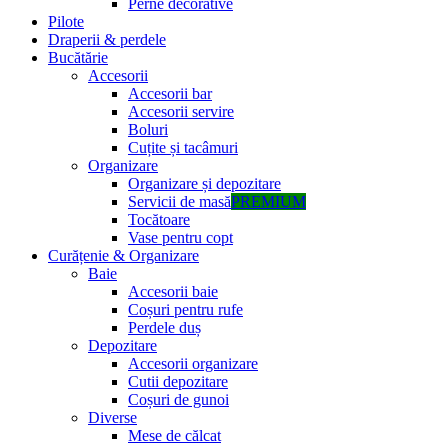
Perne decorative
Pilote
Draperii & perdele
Bucătărie
Accesorii
Accesorii bar
Accesorii servire
Boluri
Cuțite și tacâmuri
Organizare
Organizare și depozitare
Servicii de masă
PREMIUM
Tocătoare
Vase pentru copt
Curățenie & Organizare
Baie
Accesorii baie
Coșuri pentru rufe
Perdele duș
Depozitare
Accesorii organizare
Cutii depozitare
Coșuri de gunoi
Diverse
Mese de călcat