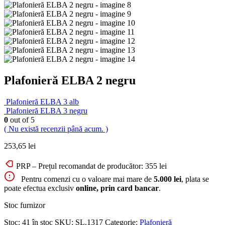
Plafonieră ELBA 2 negru
Plafonieră ELBA 3 alb
Plafonieră ELBA 3 negru
0
out of 5
( Nu există recenzii până acum. )
253,65
lei
PRP – Prețul recomandat de producător:
355
lei
Pentru comenzi cu o valoare mai mare de
5.000 lei
, plata se
poate efectua exclusiv
online, prin card bancar
.
Stoc furnizor
Stoc:
41 în stoc
SKU:
SL.1317
Categorie:
Plafonieră