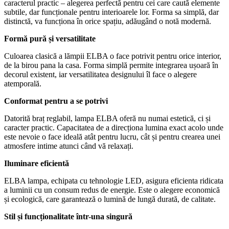
caracterul practic – alegerea perfectă pentru cei care caută elemente
subtile, dar funcționale pentru interioarele lor. Forma sa simplă, dar
distinctă, va funcționa în orice spațiu, adăugând o notă modernă.
Formă pură și versatilitate
Culoarea clasică a lămpii ELBA o face potrivit pentru orice interior,
de la birou pana la casa. Forma simplă permite integrarea ușoară în
decorul existent, iar versatilitatea designului îl face o alegere
atemporală.
Conformat pentru a se potrivi
Datorită braț reglabil, lampa ELBA oferă nu numai estetică, ci și
caracter practic. Capacitatea de a direcționa lumina exact acolo unde
este nevoie o face ideală atât pentru lucru, cât și pentru crearea unei
atmosfere intime atunci când vă relaxați.
Iluminare eficientă
ELBA lampa, echipata cu tehnologie LED, asigura eficienta ridicata
a luminii cu un consum redus de energie. Este o alegere economică
și ecologică, care garantează o lumină de lungă durată, de calitate.
Stil și funcționalitate într-una singură