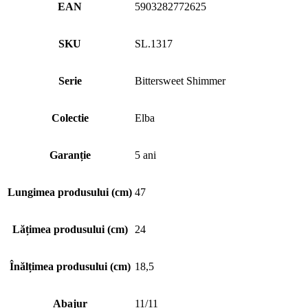
EAN
5903282772625
SKU
SL.1317
Serie
Bittersweet Shimmer
Colectie
Elba
Garanție
5 ani
Lungimea produsului (cm)
47
Lățimea produsului (cm)
24
Înălțimea produsului (cm)
18,5
Abajur
11/11