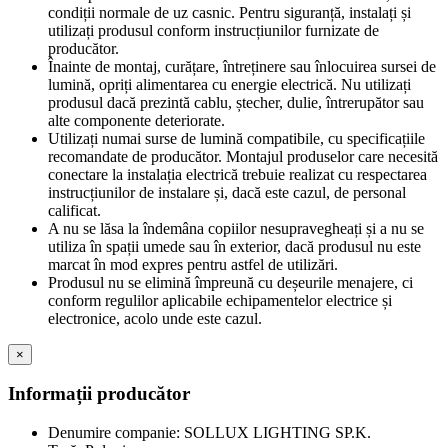
condiții normale de uz casnic. Pentru siguranță, instalați și
utilizați produsul conform instrucțiunilor furnizate de
producător.
Înainte de montaj, curățare, întreținere sau înlocuirea sursei de
lumină, opriți alimentarea cu energie electrică. Nu utilizați
produsul dacă prezintă cablu, ștecher, dulie, întrerupător sau
alte componente deteriorate.
Utilizați numai surse de lumină compatibile, cu specificațiile
recomandate de producător. Montajul produselor care necesită
conectare la instalația electrică trebuie realizat cu respectarea
instrucțiunilor de instalare și, dacă este cazul, de personal
calificat.
A nu se lăsa la îndemâna copiilor nesupravegheați și a nu se
utiliza în spații umede sau în exterior, dacă produsul nu este
marcat în mod expres pentru astfel de utilizări.
Produsul nu se elimină împreună cu deșeurile menajere, ci
conform regulilor aplicabile echipamentelor electrice și
electronice, acolo unde este cazul.
×
Informații producător
Denumire companie: SOLLUX LIGHTING SP.K.