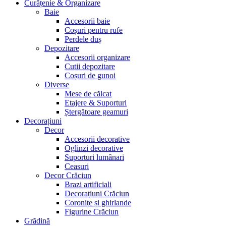
Curățenie & Organizare
Baie
Accesorii baie
Coșuri pentru rufe
Perdele duș
Depozitare
Accesorii organizare
Cutii depozitare
Coșuri de gunoi
Diverse
Mese de călcat
Etajere & Suporturi
Ștergătoare geamuri
Decorațiuni
Decor
Accesorii decorative
Oglinzi decorative
Suporturi lumânari
Ceasuri
Decor Crăciun
Brazi artificiali
Decorațiuni Crăciun
Coronițe și ghirlande
Figurine Crăciun
Grădină