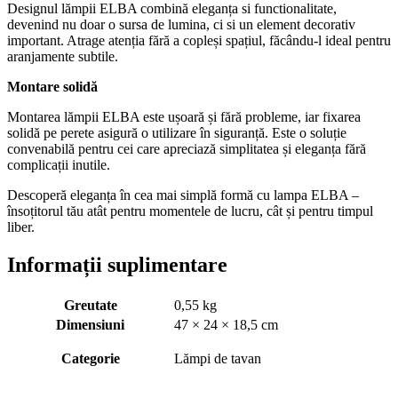
Designul lămpii ELBA combină eleganța si functionalitate,
devenind nu doar o sursa de lumina, ci si un element decorativ
important. Atrage atenția fără a copleși spațiul, făcându-l ideal pentru
aranjamente subtile.
Montare solidă
Montarea lămpii ELBA este ușoară și fără probleme, iar fixarea
solidă pe perete asigură o utilizare în siguranță. Este o soluție
convenabilă pentru cei care apreciază simplitatea și eleganța fără
complicații inutile.
Descoperă eleganța în cea mai simplă formă cu lampa ELBA –
însoțitorul tău atât pentru momentele de lucru, cât și pentru timpul
liber.
Informații suplimentare
Greutate
0,55 kg
Dimensiuni
47 × 24 × 18,5 cm
Categorie
Lămpi de tavan