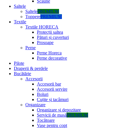
Scaune
Saltele
Saltele
PREMIUM
Toppere
PREMIUM
Textile
Textile HORECA
Protecții saltea
Pături și cuverturi
Prosoape
Perne
Perne Horeca
Perne decorative
Pilote
Draperii & perdele
Bucătărie
Accesorii
Accesorii bar
Accesorii servire
Boluri
Cuțite și tacâmuri
Organizare
Organizare și depozitare
Servicii de masă
PREMIUM
Tocătoare
Vase pentru copt