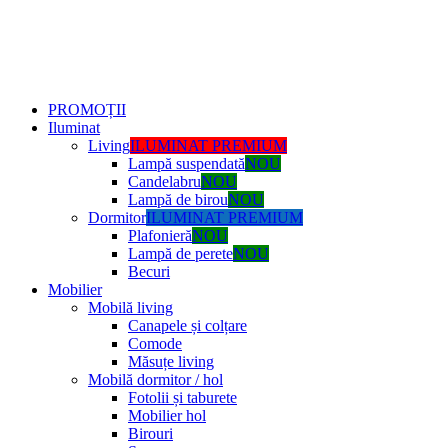
PROMOȚII
Iluminat
Living
ILUMINAT PREMIUM
Lampă suspendată
NOU
Candelabru
NOU
Lampă de birou
NOU
Dormitor
ILUMINAT PREMIUM
Plafonieră
NOU
Lampă de perete
NOU
Becuri
Mobilier
Mobilă living
Canapele și colțare
Comode
Măsuțe living
Mobilă dormitor / hol
Fotolii și taburete
Mobilier hol
Birouri