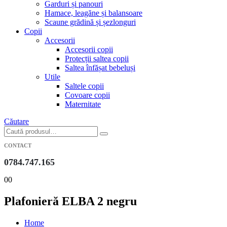
Garduri și panouri
Hamace, leagăne și balansoare
Scaune grădină și șezlonguri
Copii
Accesorii
Accesorii copii
Protecții saltea copii
Saltea înfășat bebeluși
Utile
Saltele copii
Covoare copii
Maternitate
Căutare
CONTACT
0784.747.165
0
0
Plafonieră ELBA 2 negru
Home