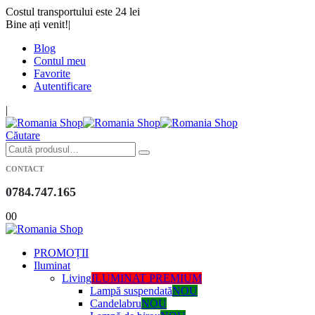
Costul transportului este 24 lei
Bine ați venit!
|
Blog
Contul meu
Favorite
Autentificare
|
Căutare
CONTACT
0784.747.165
0
0
PROMOȚII
Iluminat
Living
ILUMINAT PREMIUM
Lampă suspendată
NOU
Candelabru
NOU