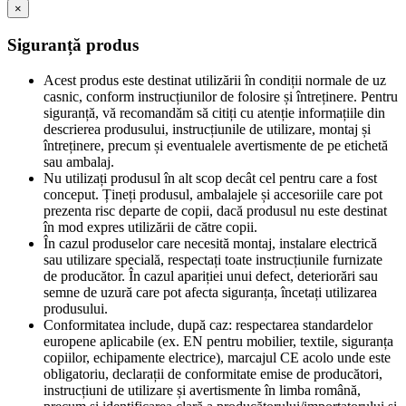
×
Siguranță produs
Acest produs este destinat utilizării în condiții normale de uz
casnic, conform instrucțiunilor de folosire și întreținere. Pentru
siguranță, vă recomandăm să citiți cu atenție informațiile din
descrierea produsului, instrucțiunile de utilizare, montaj și
întreținere, precum și eventualele avertismente de pe etichetă
sau ambalaj.
Nu utilizați produsul în alt scop decât cel pentru care a fost
conceput. Țineți produsul, ambalajele și accesoriile care pot
prezenta risc departe de copii, dacă produsul nu este destinat
în mod expres utilizării de către copii.
În cazul produselor care necesită montaj, instalare electrică
sau utilizare specială, respectați toate instrucțiunile furnizate
de producător. În cazul apariției unui defect, deteriorări sau
semne de uzură care pot afecta siguranța, încetați utilizarea
produsului.
Conformitatea include, după caz: respectarea standardelor
europene aplicabile (ex. EN pentru mobilier, textile, siguranța
copiilor, echipamente electrice), marcajul CE acolo unde este
obligatoriu, declarații de conformitate emise de producători,
instrucțiuni de utilizare și avertismente în limba română,