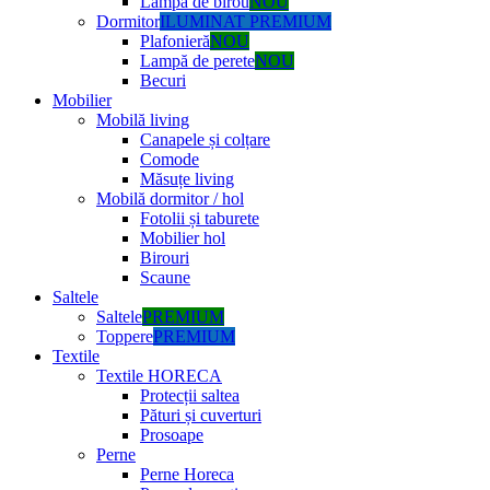
Lampă de birou
NOU
Dormitor
ILUMINAT PREMIUM
Plafonieră
NOU
Lampă de perete
NOU
Becuri
Mobilier
Mobilă living
Canapele și colțare
Comode
Măsuțe living
Mobilă dormitor / hol
Fotolii și taburete
Mobilier hol
Birouri
Scaune
Saltele
Saltele
PREMIUM
Toppere
PREMIUM
Textile
Textile HORECA
Protecții saltea
Pături și cuverturi
Prosoape
Perne
Perne Horeca