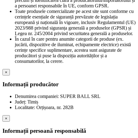
precum și identificarea clară a producătorului/importatorului și
a persoanei responsabile în UE, conform GPSR.
Toate produsele comercializate pe acest site sunt conforme cu
cerințele esențiale de siguranță prevăzute de legislația
europeană și națională în vigoare, inclusiv Regulamentul (UE)
2023/988 privind siguranța generală a produselor (GPSR) și
Legea nr. 245/2004 privind securitatea generală a produselor.
În cazul în care pentru anumite categorii de produse (ex.
jucării, dispozitive de iluminat, echipamente electrice) există
cerințe specifice suplimentare, acestea sunt asigurate de
producători și puse la dispoziția autorităților și a
consumatorilor, la cerere.
×
Informații producător
Denumirea companiei: SUPER BALL SRL
Județ: Timiș
Localitate: Orțișoara, nr. 282B
×
Informații persoană responsabilă