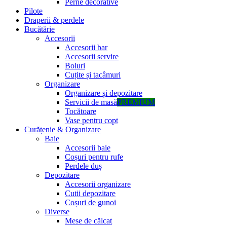
Perne decorative
Pilote
Draperii & perdele
Bucătărie
Accesorii
Accesorii bar
Accesorii servire
Boluri
Cuțite și tacâmuri
Organizare
Organizare și depozitare
Servicii de masă
PREMIUM
Tocătoare
Vase pentru copt
Curățenie & Organizare
Baie
Accesorii baie
Coșuri pentru rufe
Perdele duș
Depozitare
Accesorii organizare
Cutii depozitare
Coșuri de gunoi
Diverse
Mese de călcat