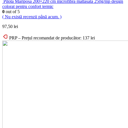
Pilota Mariposa 200×220 cm microfibra matlasata 250g/mp design
colorat pentru confort termic
0
out of 5
( Nu există recenzii până acum. )
97,50
lei
PRP – Prețul recomandat de producător:
137
lei