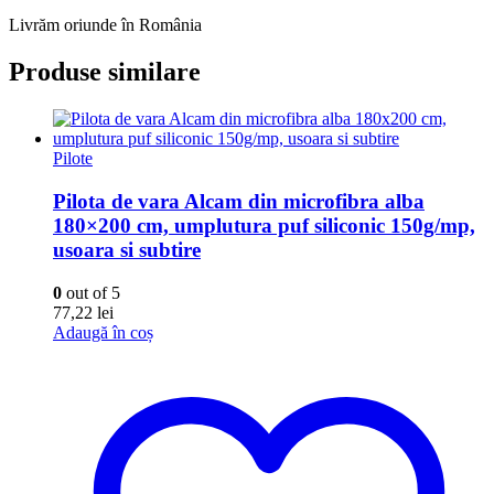
Livrăm oriunde în România
Produse similare
Pilote
Pilota de vara Alcam din microfibra alba
180×200 cm, umplutura puf siliconic 150g/mp,
usoara si subtire
0
out of 5
77,22
lei
Adaugă în coș