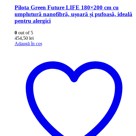
Pilota Green Future LIFE 180×200 cm cu
umplutură nanofibră, ușoară și pufoasă, ideală
pentru alergici
0
out of 5
454,50
lei
Adaugă în coș