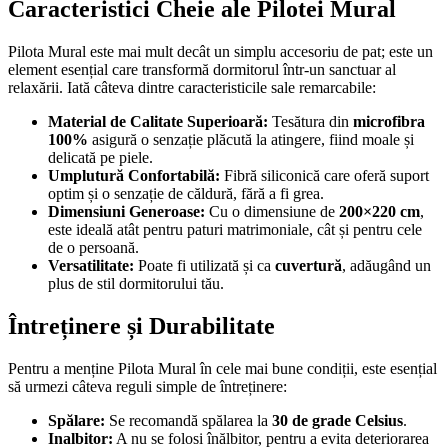
Caracteristici Cheie ale Pilotei Mural
Pilota Mural este mai mult decât un simplu accesoriu de pat; este un
element esențial care transformă dormitorul într-un sanctuar al
relaxării. Iată câteva dintre caracteristicile sale remarcabile:
Material de Calitate Superioară:
Tesătura din
microfibra
100%
asigură o senzație plăcută la atingere, fiind moale și
delicată pe piele.
Umplutură Confortabilă:
Fibră siliconică care oferă suport
optim și o senzație de căldură, fără a fi grea.
Dimensiuni Generoase:
Cu o dimensiune de
200×220 cm
,
este ideală atât pentru paturi matrimoniale, cât și pentru cele
de o persoană.
Versatilitate:
Poate fi utilizată și ca
cuvertură
, adăugând un
plus de stil dormitorului tău.
Întreținere și Durabilitate
Pentru a menține Pilota Mural în cele mai bune condiții, este esențial
să urmezi câteva reguli simple de întreținere:
Spălare:
Se recomandă spălarea la
30 de grade Celsius
.
Inalbitor:
A nu se folosi înălbitor, pentru a evita deteriorarea