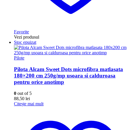
Favorite
Vezi produsul
Stoc epuizat
Pilote
Pilota Alcam Sweet Dots microfibra matlasata
180×200 cm 250g/mp usoara si calduroasa
pentru orice anotimp
0
out of 5
88,50
lei
Citește mai mult