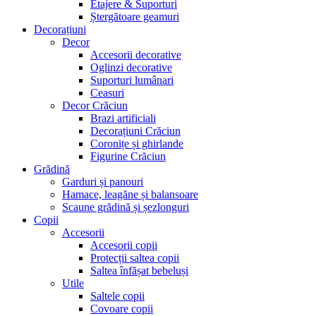
Etajere & Suporturi
Ștergătoare geamuri
Decorațiuni
Decor
Accesorii decorative
Oglinzi decorative
Suporturi lumânari
Ceasuri
Decor Crăciun
Brazi artificiali
Decorațiuni Crăciun
Coronițe și ghirlande
Figurine Crăciun
Grădină
Garduri și panouri
Hamace, leagăne și balansoare
Scaune grădină și șezlonguri
Copii
Accesorii
Accesorii copii
Protecții saltea copii
Saltea înfășat bebeluși
Utile
Saltele copii
Covoare copii