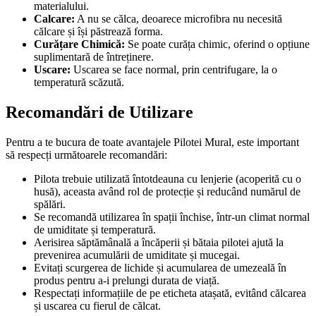
materialului.
Calcare:
A nu se călca, deoarece microfibra nu necesită
călcare și își păstrează forma.
Curățare Chimică:
Se poate curăța chimic, oferind o opțiune
suplimentară de întreținere.
Uscare:
Uscarea se face normal, prin centrifugare, la o
temperatură scăzută.
Recomandări de Utilizare
Pentru a te bucura de toate avantajele Pilotei Mural, este important
să respecți următoarele recomandări:
Pilota trebuie utilizată întotdeauna cu lenjerie (acoperită cu o
husă), aceasta având rol de protecție și reducând numărul de
spălări.
Se recomandă utilizarea în spații închise, într-un climat normal
de umiditate și temperatură.
Aerisirea săptămânală a încăperii și bătaia pilotei ajută la
prevenirea acumulării de umiditate și mucegai.
Evitați scurgerea de lichide și acumularea de umezeală în
produs pentru a-i prelungi durata de viață.
Respectați informațiile de pe eticheta atașată, evitând călcarea
și uscarea cu fierul de călcat.