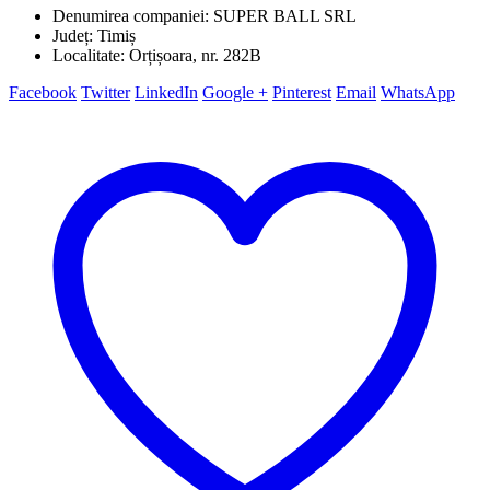
Denumirea companiei: SUPER BALL SRL
Județ: Timiș
Localitate: Orțișoara, nr. 282B
Facebook
Twitter
LinkedIn
Google +
Pinterest
Email
WhatsApp