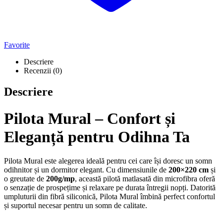
Favorite
Descriere
Recenzii (0)
Descriere
Pilota Mural – Confort și
Eleganță pentru Odihna Ta
Pilota Mural este alegerea ideală pentru cei care își doresc un somn
odihnitor și un dormitor elegant. Cu dimensiunile de
200×220 cm
și
o greutate de
200g/mp
, această pilotă matlasată din microfibra oferă
o senzație de prospețime și relaxare pe durata întregii nopți. Datorită
umpluturii din fibră siliconică, Pilota Mural îmbină perfect confortul
și suportul necesar pentru un somn de calitate.