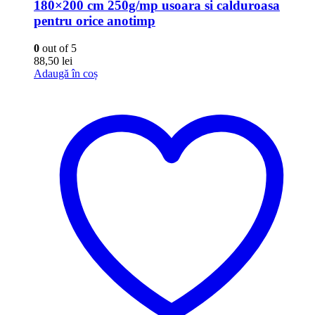
180×200 cm 250g/mp usoara si calduroasa
pentru orice anotimp
0
out of 5
88,50
lei
Adaugă în coș