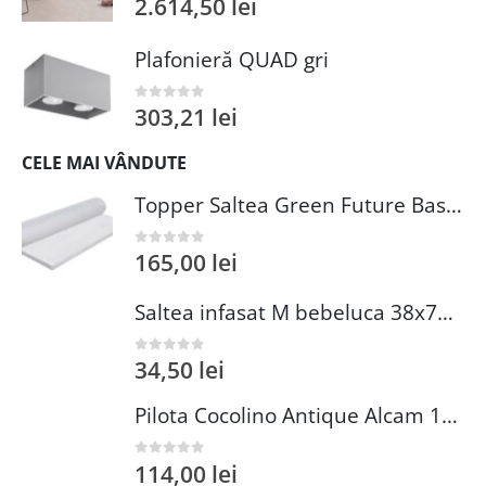
2.614,50
lei
Plafonieră QUAD gri
303,21
lei
0
out of 5
CELE MAI VÂNDUTE
Topper Saltea Green Future Basic Confort 80x190 cm Spuma Poliuretanica Elastica Husa PES 100%
165,00
lei
0
out of 5
Saltea infasat M bebeluca 38x70 cm spuma PVC lavabila pentru confort si siguranta bebelusului
34,50
lei
0
out of 5
Pilota Cocolino Antique Alcam 140x200 cm din Microfibra si Fleece pentru Confort Premium
114,00
lei
0
out of 5