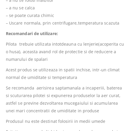
– a nu se folosi inalbitor
– a nu se calca
– se poate curata chimic
– Uscare normala, prin centrifugare,temperatura scazuta
Recomandari de utilizare:
Pilota trebuie utilizata intotdeauna cu lenjerie(acoperita cu
o husa), aceasta avand rol de protectie si de reducere a
numarului de spalari
Acest produs se utilizeaza in spatii inchise, intr-un climat
normal de umiditate si temperatura
Se recomanda aerisirea saptamanala a incaperiii, baterea
si scuturarea pilotei si expunerea produselor la aer curat,
astfel se previne dezvoltarea mucegaiului si acumularea
unei mari concentratii de umiditate in produse
Produsul nu este destinat folosirii in medii umede