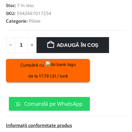
Stoc:
7 în stoc
SKU:
5942661017254
Categorie:
Pilote
ADAUGĂ ÎN COȘ
Cumpără cu
de la 17.79 LEI / lună
Comandă pe WhatsApp
Informații conformitate produs