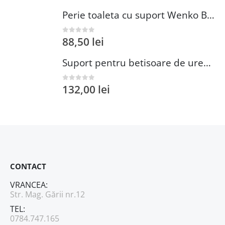
Perie toaleta cu suport Wenko Brasil Petrol 10x37 cm plastic verde inchis
88,50
lei
0
out of 5
Suport pentru betisoare de urechi si dischete demachiante Wenko 18 cm inox plastic argintiu
132,00
lei
0
out of 5
CONTACT
VRANCEA:
Str. Mag. Gării nr.12
TEL:
0784.747.165