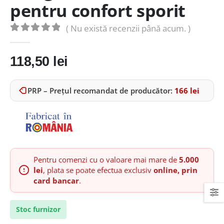
pentru confort sporit
( Nu există recenzii până acum. )
0
out of 5
118,50
lei
PRP – Prețul recomandat de producător:
166
lei
Pentru comenzi cu o valoare mai mare de
5.000
lei
, plata se poate efectua exclusiv
online, prin
card bancar
.
Stoc furnizor