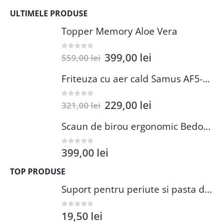
ULTIMELE PRODUSE
Topper Memory Aloe Vera
399,00
lei
0
out of 5
559,00
lei
Friteuza cu aer cald Samus AF5-S1400DW
229,00
lei
0
out of 5
321,00
lei
Scaun de birou ergonomic Bedora Lotte, Mesh, Negru/Rosu
399,00
lei
0
out of 5
TOP PRODUSE
Suport pentru periute si pasta de dinti Wenko Brasil Petrol 7.3 x 10.3 cm plastic verde inchis
19,50
lei
0
out of 5