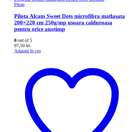
Pilote
Pilota Alcam Sweet Dots microfibra matlasata
200×220 cm 250g/mp usoara calduroasa
pentru orice anotimp
0
out of 5
97,50
lei
Adaugă în coș