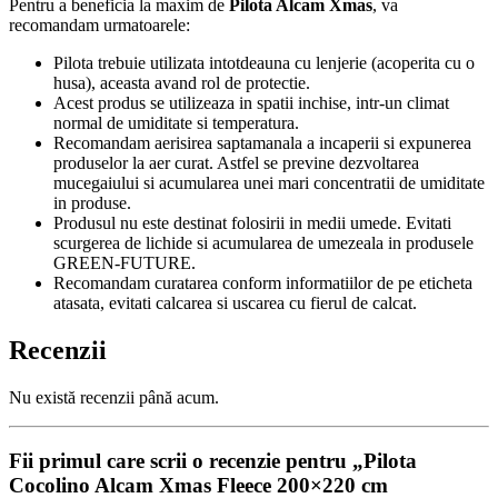
Pentru a beneficia la maxim de
Pilota Alcam Xmas
, va
recomandam urmatoarele:
Pilota trebuie utilizata intotdeauna cu lenjerie (acoperita cu o
husa), aceasta avand rol de protectie.
Acest produs se utilizeaza in spatii inchise, intr-un climat
normal de umiditate si temperatura.
Recomandam aerisirea saptamanala a incaperii si expunerea
produselor la aer curat. Astfel se previne dezvoltarea
mucegaiului si acumularea unei mari concentratii de umiditate
in produse.
Produsul nu este destinat folosirii in medii umede. Evitati
scurgerea de lichide si acumularea de umezeala in produsele
GREEN-FUTURE.
Recomandam curatarea conform informatiilor de pe eticheta
atasata, evitati calcarea si uscarea cu fierul de calcat.
Recenzii
Nu există recenzii până acum.
Fii primul care scrii o recenzie pentru „Pilota
Cocolino Alcam Xmas Fleece 200×220 cm