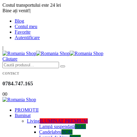
Costul transportului este 24 lei
Bine ați venit!
|
Blog
Contul meu
Favorite
Autentificare
|
Căutare
CONTACT
0784.747.165
0
0
PROMOȚII
Iluminat
Living
ILUMINAT PREMIUM
Lampă suspendată
NOU
Candelabru
NOU