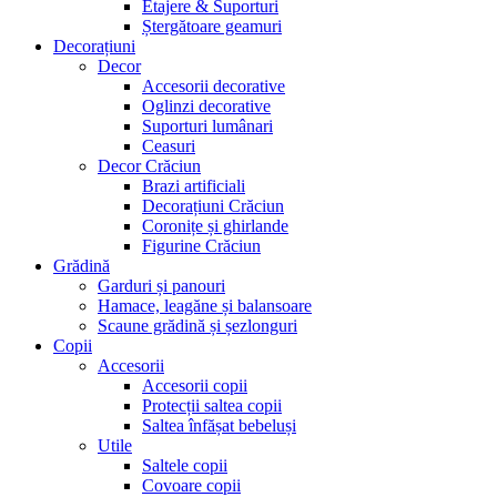
Etajere & Suporturi
Ștergătoare geamuri
Decorațiuni
Decor
Accesorii decorative
Oglinzi decorative
Suporturi lumânari
Ceasuri
Decor Crăciun
Brazi artificiali
Decorațiuni Crăciun
Coronițe și ghirlande
Figurine Crăciun
Grădină
Garduri și panouri
Hamace, leagăne și balansoare
Scaune grădină și șezlonguri
Copii
Accesorii
Accesorii copii
Protecții saltea copii
Saltea înfășat bebeluși
Utile
Saltele copii
Covoare copii