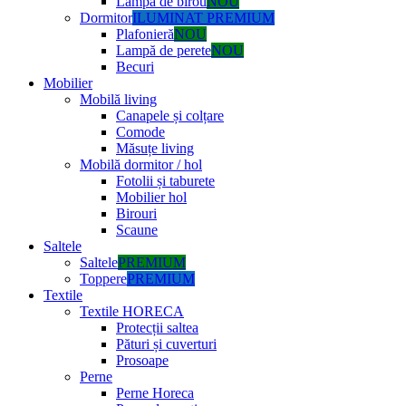
Lampă de birou
NOU
Dormitor
ILUMINAT PREMIUM
Plafonieră
NOU
Lampă de perete
NOU
Becuri
Mobilier
Mobilă living
Canapele și colțare
Comode
Măsuțe living
Mobilă dormitor / hol
Fotolii și taburete
Mobilier hol
Birouri
Scaune
Saltele
Saltele
PREMIUM
Toppere
PREMIUM
Textile
Textile HORECA
Protecții saltea
Pături și cuverturi
Prosoape
Perne
Perne Horeca