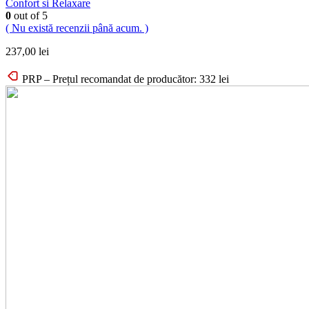
Confort si Relaxare
0
out of 5
( Nu există recenzii până acum. )
237,00
lei
PRP – Prețul recomandat de producător:
332
lei