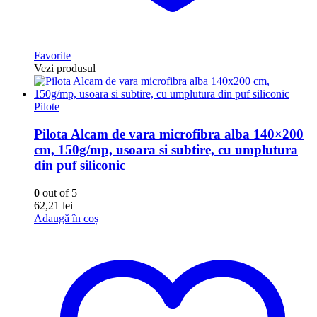
Favorite
Vezi produsul
Pilote
Pilota Alcam de vara microfibra alba 140×200
cm, 150g/mp, usoara si subtire, cu umplutura
din puf siliconic
0
out of 5
62,21
lei
Adaugă în coș