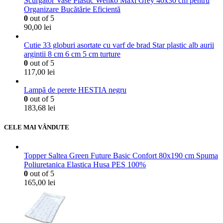
Scurgător Vase Plastic Wenko Maxi Grey 40x30 cm pentru
Organizare Bucătărie Eficientă
0
out of 5
90,00
lei
Cutie 33 globuri asortate cu varf de brad Star plastic alb aurii
argintii 8 cm 6 cm 5 cm turture
0
out of 5
117,00
lei
Lampă de perete HESTIA negru
0
out of 5
183,68
lei
CELE MAI VÂNDUTE
Topper Saltea Green Future Basic Confort 80x190 cm Spuma
Poliuretanica Elastica Husa PES 100%
0
out of 5
165,00
lei