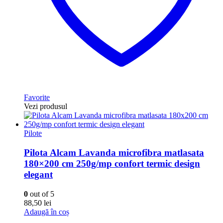
Favorite
Vezi produsul
Pilote
Pilota Alcam Lavanda microfibra matlasata
180×200 cm 250g/mp confort termic design
elegant
0
out of 5
88,50
lei
Adaugă în coș