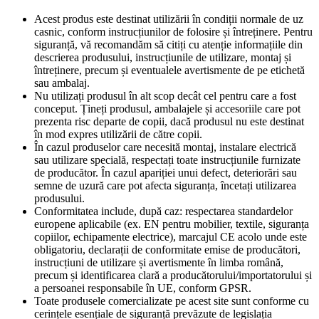
Acest produs este destinat utilizării în condiții normale de uz
casnic, conform instrucțiunilor de folosire și întreținere. Pentru
siguranță, vă recomandăm să citiți cu atenție informațiile din
descrierea produsului, instrucțiunile de utilizare, montaj și
întreținere, precum și eventualele avertismente de pe etichetă
sau ambalaj.
Nu utilizați produsul în alt scop decât cel pentru care a fost
conceput. Țineți produsul, ambalajele și accesoriile care pot
prezenta risc departe de copii, dacă produsul nu este destinat
în mod expres utilizării de către copii.
În cazul produselor care necesită montaj, instalare electrică
sau utilizare specială, respectați toate instrucțiunile furnizate
de producător. În cazul apariției unui defect, deteriorări sau
semne de uzură care pot afecta siguranța, încetați utilizarea
produsului.
Conformitatea include, după caz: respectarea standardelor
europene aplicabile (ex. EN pentru mobilier, textile, siguranța
copiilor, echipamente electrice), marcajul CE acolo unde este
obligatoriu, declarații de conformitate emise de producători,
instrucțiuni de utilizare și avertismente în limba română,
precum și identificarea clară a producătorului/importatorului și
a persoanei responsabile în UE, conform GPSR.
Toate produsele comercializate pe acest site sunt conforme cu
cerințele esențiale de siguranță prevăzute de legislația