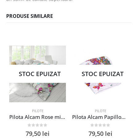
PRODUSE SIMILARE
STOC EPUIZAT
STOC EPUIZAT
PILOTE
PILOTE
Pilota Alcam Rose microfibra matlasata 250g/mp 140×200 cm usoara si calduroasa pentru orice anotimp
Pilota Alcam Papillons microfibra matlasata 140×200 cm 250g/mp cu design inspirat din natura pentru confort termic
0
out of 5
0
out of 5
79,50
lei
79,50
lei