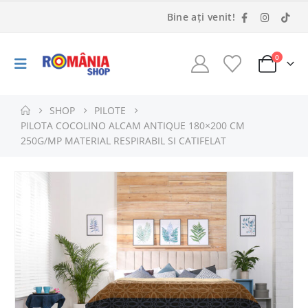
Bine ați venit!
0
SHOP
PILOTE
PILOTA COCOLINO ALCAM ANTIQUE 180×200 CM
250G/MP MATERIAL RESPIRABIL SI CATIFELAT