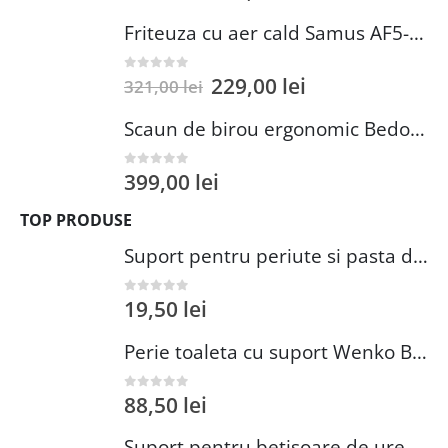
Friteuza cu aer cald Samus AF5-S1400DW
229,00
lei
0
out of 5
321,00
lei
Scaun de birou ergonomic Bedora Lotte, Mesh, Negru/Rosu
399,00
lei
0
out of 5
TOP PRODUSE
Suport pentru periute si pasta de dinti Wenko Brasil Petrol 7.3 x 10.3 cm plastic verde inchis
19,50
lei
0
out of 5
Perie toaleta cu suport Wenko Brasil Petrol 10x37 cm plastic verde inchis
88,50
lei
0
out of 5
Suport pentru betisoare de urechi si dischete demachiante Wenko 18 cm inox plastic argintiu