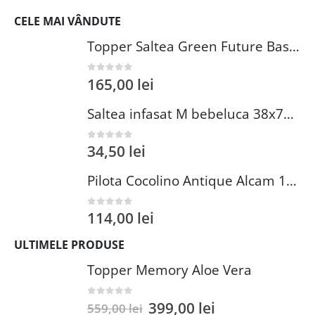
CELE MAI VÂNDUTE
Topper Saltea Green Future Basic Confort 80x190 cm Spuma Poliuretanica Elastica Husa PES 100%
165,00
lei
0
out of 5
Saltea infasat M bebeluca 38x70 cm spuma PVC lavabila pentru confort si siguranta bebelusului
34,50
lei
0
out of 5
Pilota Cocolino Antique Alcam 140x200 cm din Microfibra si Fleece pentru Confort Premium
114,00
lei
0
out of 5
ULTIMELE PRODUSE
Topper Memory Aloe Vera
399,00
lei
0
out of 5
559,00
lei