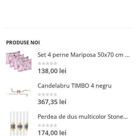
PRODUSE NOI
Set 4 perne Mariposa 50x70 cm din microfibra matlasata cu umplutura sintetica pentru dormit confortabil
138,00
lei
0
out of 5
Candelabru TIMBO 4 negru
367,35
lei
0
out of 5
Perdea de dus multicolor Stones with Flower 180x200 cm 100% poliester lavabila waterproof Wenko
174,00
lei
0
out of 5