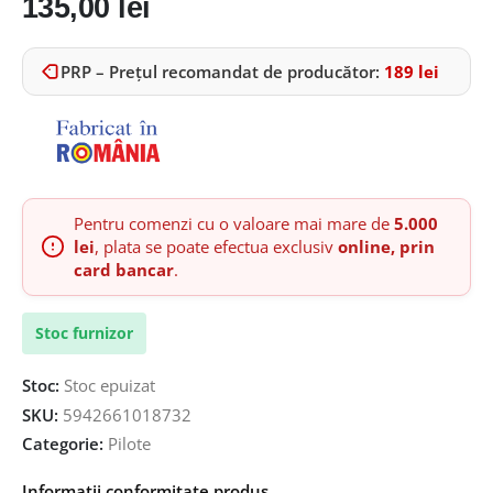
135,00
lei
PRP – Prețul recomandat de producător:
189
lei
Pentru comenzi cu o valoare mai mare de
5.000
lei
, plata se poate efectua exclusiv
online, prin
card bancar
.
Stoc furnizor
Stoc:
Stoc epuizat
SKU:
5942661018732
Categorie:
Pilote
Informații conformitate produs