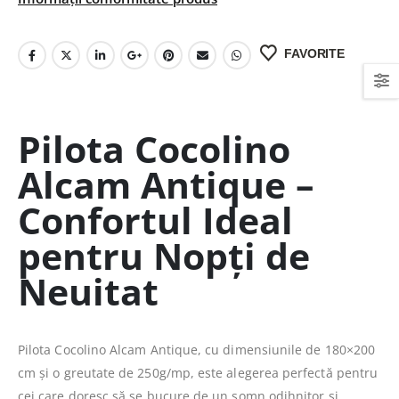
FAVORITE
Pilota Cocolino
Alcam Antique –
Confortul Ideal
pentru Nopți de
Neuitat
Pilota Cocolino Alcam Antique, cu dimensiunile de 180×200
cm și o greutate de 250g/mp, este alegerea perfectă pentru
cei care doresc să se bucure de un somn odihnitor și