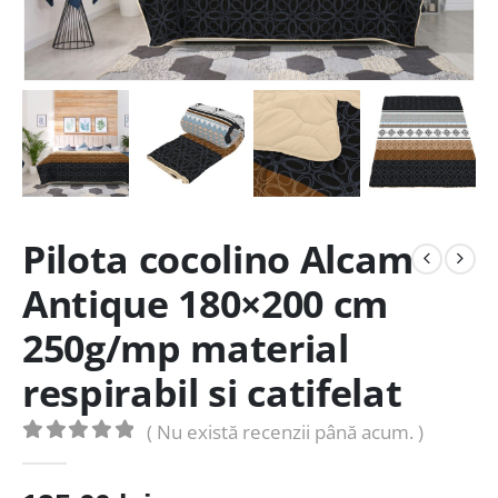
Pilota cocolino Alcam
Antique 180×200 cm
250g/mp material
respirabil si catifelat
( Nu există recenzii până acum. )
0
out of 5