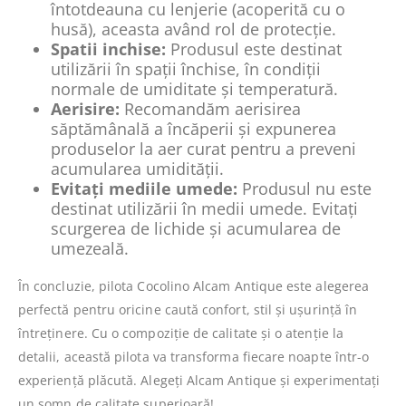
întotdeauna cu lenjerie (acoperită cu o
husă), aceasta având rol de protecție.
Spatii inchise:
Produsul este destinat
utilizării în spații închise, în condiții
normale de umiditate și temperatură.
Aerisire:
Recomandăm aerisirea
săptămânală a încăperii și expunerea
produselor la aer curat pentru a preveni
acumularea umidității.
Evitați mediile umede:
Produsul nu este
destinat utilizării în medii umede. Evitați
scurgerea de lichide și acumularea de
umezeală.
În concluzie, pilota Cocolino Alcam Antique este alegerea
perfectă pentru oricine caută confort, stil și ușurință în
întreținere. Cu o compoziție de calitate și o atenție la
detalii, această pilota va transforma fiecare noapte într-o
experiență plăcută. Alegeți Alcam Antique și experimentați
un somn de calitate superioară!