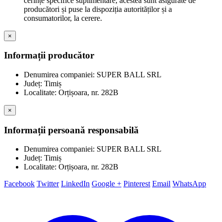
cerințe specifice suplimentare, acestea sunt asigurate de
producători și puse la dispoziția autorităților și a
consumatorilor, la cerere.
×
Informații producător
Denumirea companiei: SUPER BALL SRL
Județ: Timiș
Localitate: Orțișoara, nr. 282B
×
Informații persoană responsabilă
Denumirea companiei: SUPER BALL SRL
Județ: Timiș
Localitate: Orțișoara, nr. 282B
Facebook
Twitter
LinkedIn
Google +
Pinterest
Email
WhatsApp