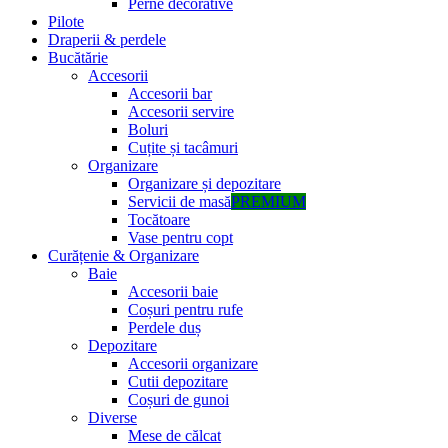
Perne decorative
Pilote
Draperii & perdele
Bucătărie
Accesorii
Accesorii bar
Accesorii servire
Boluri
Cuțite și tacâmuri
Organizare
Organizare și depozitare
Servicii de masă
PREMIUM
Tocătoare
Vase pentru copt
Curățenie & Organizare
Baie
Accesorii baie
Coșuri pentru rufe
Perdele duș
Depozitare
Accesorii organizare
Cutii depozitare
Coșuri de gunoi
Diverse
Mese de călcat