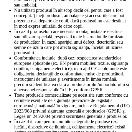
sau ambalaj.
Nu utilizați produsul în alt scop decât cel pentru care a fost
conceput. Țineți produsul, ambalajele și accesoriile care pot
prezenta risc departe de copii, dacă produsul nu este destinat
în mod expres utilizării de către copii.
În cazul produselor care necesită montaj, instalare electrică
sau utilizare specială, respectați toate instrucțiunile furnizate
de producător. În cazul apariției unui defect, deteriorări sau
semne de uzură care pot afecta siguranța, încetați utilizarea
produsului.
Conformitatea include, după caz: respectarea standardelor
europene aplicabile (ex. EN pentru mobilier, textile, siguranța
copiilor, echipamente electrice), marcajul CE acolo unde este
obligatoriu, declarații de conformitate emise de producători,
instrucțiuni de utilizare și avertismente în limba română,
precum și identificarea clară a producătorului/importatorului și
a persoanei responsabile în UE, conform GPSR.
Toate produsele comercializate pe acest site sunt conforme cu
cerințele esențiale de siguranță prevăzute de legislația
europeană și națională în vigoare, inclusiv Regulamentul (UE)
2023/988 privind siguranța generală a produselor (GPSR) și
Legea nr. 245/2004 privind securitatea generală a produselor.
În cazul în care pentru anumite categorii de produse (ex.
jucării, dispozitive de iluminat, echipamente electrice) există