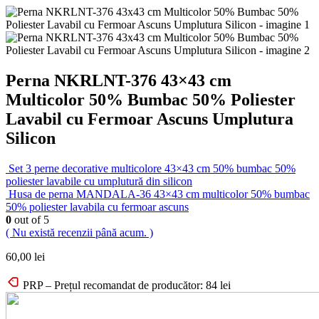
Perna NKRLNT-376 43×43 cm
Multicolor 50% Bumbac 50% Poliester
Lavabil cu Fermoar Ascuns Umplutura
Silicon
Set 3 perne decorative multicolore 43×43 cm 50% bumbac 50%
poliester lavabile cu umplutură din silicon
Husa de perna MANDALA-36 43×43 cm multicolor 50% bumbac
50% poliester lavabila cu fermoar ascuns
0
out of 5
( Nu există recenzii până acum. )
60,00
lei
PRP – Prețul recomandat de producător:
84
lei