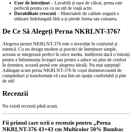
Ușor de întreținut
– Lavabilă și ușor de călcat, perna este
perfectă pentru cei cu un stil de viață activ.
Durabilitate crescută
– Materialele de calitate asigură o
utilizare îndelungată fără a-și pierde forma sau culoarea.
De Ce Să Alegeți Perna NKRLNT-376?
Alegerea pernei NKRLNT-376 este o investiție în confortul și
estetică. Cu un design modern și practici de întreținere simple,
aceasta se integrează perfect în orice mediu. Indiferent dacă o folosiți
pentru a înfrumuseța livingul sau pentru a aduce un plus de confort
în dormitor, această pernă este alegerea ideală. Nu mai așteptați!
Adăugați acum perna NKRLNT-376 în coșul dumneavoastră de
cumpărături și transformați-vă casa într-un spațiu confortabil și plin
de stil!
Recenzii
Nu există recenzii până acum.
Fii primul care scrii o recenzie pentru „Perna
NKRLNT-376 43×43 cm Multicolor 50% Bumbac