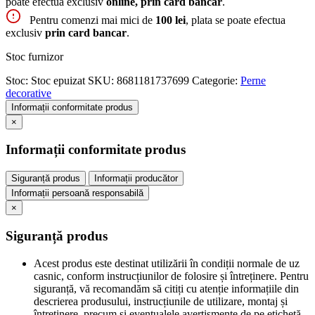
poate efectua exclusiv
online, prin card bancar
.
Pentru comenzi mai mici de
100 lei
, plata se poate efectua
exclusiv
prin card bancar
.
Stoc furnizor
Stoc:
Stoc epuizat
SKU:
8681181737699
Categorie:
Perne
decorative
Informații conformitate produs
×
Informații conformitate produs
Siguranță produs
Informații producător
Informații persoană responsabilă
×
Siguranță produs
Acest produs este destinat utilizării în condiții normale de uz
casnic, conform instrucțiunilor de folosire și întreținere. Pentru
siguranță, vă recomandăm să citiți cu atenție informațiile din
descrierea produsului, instrucțiunile de utilizare, montaj și
întreținere, precum și eventualele avertismente de pe etichetă