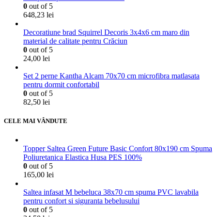
0
out of 5
648,23
lei
Decoratiune brad Squirrel Decoris 3x4x6 cm maro din
material de calitate pentru Crăciun
0
out of 5
24,00
lei
Set 2 perne Kantha Alcam 70x70 cm microfibra matlasata
pentru dormit confortabil
0
out of 5
82,50
lei
CELE MAI VÂNDUTE
Topper Saltea Green Future Basic Confort 80x190 cm Spuma
Poliuretanica Elastica Husa PES 100%
0
out of 5
165,00
lei
Saltea infasat M bebeluca 38x70 cm spuma PVC lavabila
pentru confort si siguranta bebelusului
0
out of 5