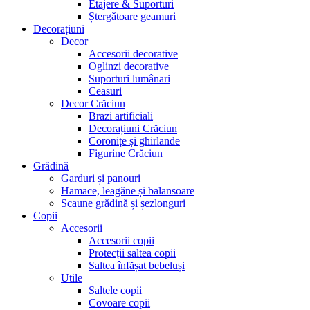
Etajere & Suporturi
Ștergătoare geamuri
Decorațiuni
Decor
Accesorii decorative
Oglinzi decorative
Suporturi lumânari
Ceasuri
Decor Crăciun
Brazi artificiali
Decorațiuni Crăciun
Coronițe și ghirlande
Figurine Crăciun
Grădină
Garduri și panouri
Hamace, leagăne și balansoare
Scaune grădină și șezlonguri
Copii
Accesorii
Accesorii copii
Protecții saltea copii
Saltea înfășat bebeluși
Utile
Saltele copii
Covoare copii