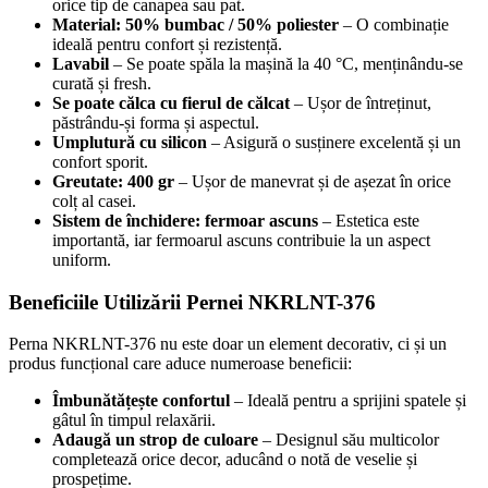
orice tip de canapea sau pat.
Material: 50% bumbac / 50% poliester
– O combinație
ideală pentru confort și rezistență.
Lavabil
– Se poate spăla la mașină la 40 °C, menținându-se
curată și fresh.
Se poate călca cu fierul de călcat
– Ușor de întreținut,
păstrându-și forma și aspectul.
Umplutură cu silicon
– Asigură o susținere excelentă și un
confort sporit.
Greutate: 400 gr
– Ușor de manevrat și de așezat în orice
colț al casei.
Sistem de închidere: fermoar ascuns
– Estetica este
importantă, iar fermoarul ascuns contribuie la un aspect
uniform.
Beneficiile Utilizării Pernei NKRLNT-376
Perna NKRLNT-376 nu este doar un element decorativ, ci și un
produs funcțional care aduce numeroase beneficii:
Îmbunătățește confortul
– Ideală pentru a sprijini spatele și
gâtul în timpul relaxării.
Adaugă un strop de culoare
– Designul său multicolor
completează orice decor, aducând o notă de veselie și
prospețime.