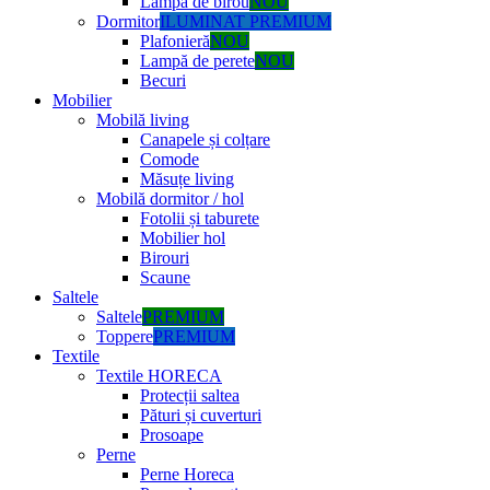
Lampă de birou
NOU
Dormitor
ILUMINAT PREMIUM
Plafonieră
NOU
Lampă de perete
NOU
Becuri
Mobilier
Mobilă living
Canapele și colțare
Comode
Măsuțe living
Mobilă dormitor / hol
Fotolii și taburete
Mobilier hol
Birouri
Scaune
Saltele
Saltele
PREMIUM
Toppere
PREMIUM
Textile
Textile HORECA
Protecții saltea
Pături și cuverturi
Prosoape
Perne
Perne Horeca