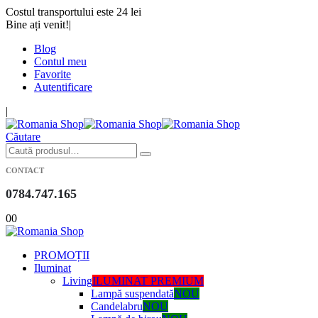
Costul transportului este 24 lei
Bine ați venit!
|
Blog
Contul meu
Favorite
Autentificare
|
Căutare
CONTACT
0784.747.165
0
0
PROMOȚII
Iluminat
Living
ILUMINAT PREMIUM
Lampă suspendată
NOU
Candelabru
NOU