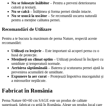
Nu se folosește înălbitor
– Pentru a preveni deteriorarea
culorii și texturii.
Nu se calcă
– Înălțimea și forma pernei rămân intacte.
Nu se usucă la uscător
– Se recomandă uscarea naturală
pentru a menține calitatea pernei.
Recomandări de Utilizare
Pentru a te bucura la maximum de perna Nature, respectă aceste
recomandări:
Utilizați cu lenjerie
– Este important să acoperi perna cu o
husă de protecție.
Mențineți un climat optim
– Utilizați produsul în încăperi cu
umiditate și temperatură normale.
Aerisirea săptămânală
– Baterea și scuturarea pernei ajută la
prevenirea acumulării de umiditate.
Expunere la aer curat
– Protejează împotriva mucegaiului și
a mirosurilor neplăcute.
Fabricat în România
Perna Nature 60×60 cm SAGE este un produs de calitate
superioară, fabricat cu grijă în România. Alege un produs local care