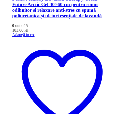
Future Arctic Gel 40×60 cm pentru somn
odihnitor și relaxare anti-stres cu spumă
poliuretanica și uleiuri esențiale de lavandă
0
out of 5
183,00
lei
Adaugă în coș