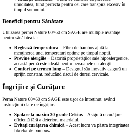
umiditatea, fiind perfectă pentru cei care transpiră excesiv în
timpul somnului.
Beneficii pentru Sănătate
Utilizarea pernei Nature 60×60 cm SAGE are multiple avantaje
pentru sănătatea ta:
Reglează temperatura
– Fibra de bambus ajută la
menținerea unei temperaturi optime pe timpul nopții.
Previne alergiile
– Datorită proprietăților sale hipoalergenice,
această pernă este ideală pentru persoanele cu alergii.
Confort pe termen lung
– Designul său inovativ asigură un
sprijin constant, reducând riscul de dureri cervicale.
Îngrijire și Curățare
Perna Nature 60×60 cm SAGE este ușor de întreținut, având
instrucțiuni clare de îngrijire:
Spalare la maxim 30 grade Celsius
– Asigură o curățare
eficientă fără a deteriora materialul.
Evitați curățarea chimică
– Acest lucru va păstra integritatea
fibrelor de bambus.