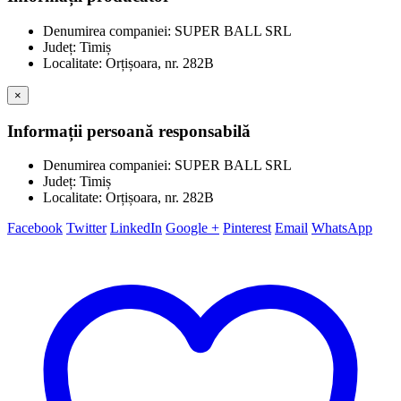
Denumirea companiei: SUPER BALL SRL
Județ: Timiș
Localitate: Orțișoara, nr. 282B
×
Informații persoană responsabilă
Denumirea companiei: SUPER BALL SRL
Județ: Timiș
Localitate: Orțișoara, nr. 282B
Facebook
Twitter
LinkedIn
Google +
Pinterest
Email
WhatsApp