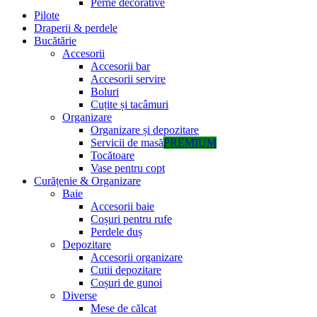
Perne decorative
Pilote
Draperii & perdele
Bucătărie
Accesorii
Accesorii bar
Accesorii servire
Boluri
Cuțite și tacâmuri
Organizare
Organizare și depozitare
Servicii de masă
PREMIUM
Tocătoare
Vase pentru copt
Curățenie & Organizare
Baie
Accesorii baie
Coșuri pentru rufe
Perdele duș
Depozitare
Accesorii organizare
Cutii depozitare
Coșuri de gunoi
Diverse
Mese de călcat