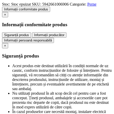
Stoc:
Stoc epuizat
SKU:
5942661006906
Categorie:
Perne
Informații conformitate produs
×
Informații conformitate produs
Siguranță produs
Informații producător
Informații persoană responsabilă
×
Siguranță produs
Acest produs este destinat utilizării în condiții normale de uz
casnic, conform instrucțiunilor de folosire și întreținere. Pentru
siguranță, vă recomandăm să citiți cu atenție informațiile din
descrierea produsului, instrucțiunile de utilizare, montaj și
întreținere, precum și eventualele avertismente de pe etichetă
sau ambalaj.
Nu utilizați produsul în alt scop decât cel pentru care a fost
conceput. Țineți produsul, ambalajele și accesoriile care pot
prezenta risc departe de copii, dacă produsul nu este destinat
în mod expres utilizării de către copii.
În cazul produselor care necesită montaj, instalare electrică