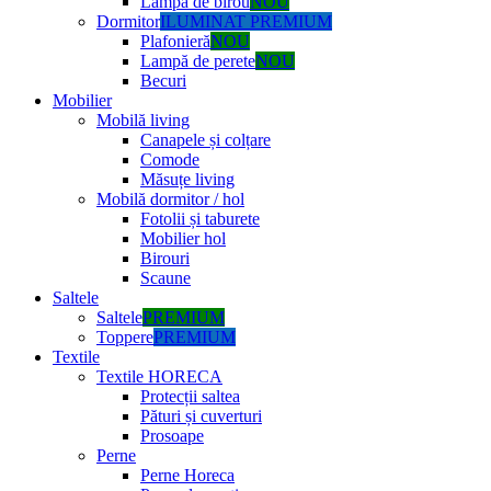
Lampă de birou
NOU
Dormitor
ILUMINAT PREMIUM
Plafonieră
NOU
Lampă de perete
NOU
Becuri
Mobilier
Mobilă living
Canapele și colțare
Comode
Măsuțe living
Mobilă dormitor / hol
Fotolii și taburete
Mobilier hol
Birouri
Scaune
Saltele
Saltele
PREMIUM
Toppere
PREMIUM
Textile
Textile HORECA
Protecții saltea
Pături și cuverturi
Prosoape
Perne
Perne Horeca