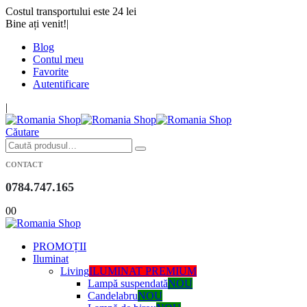
Costul transportului este 24 lei
Bine ați venit!
|
Blog
Contul meu
Favorite
Autentificare
|
Căutare
CONTACT
0784.747.165
0
0
PROMOȚII
Iluminat
Living
ILUMINAT PREMIUM
Lampă suspendată
NOU
Candelabru
NOU