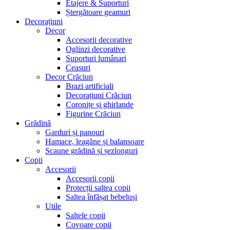
Etajere & Suporturi
Ștergătoare geamuri
Decorațiuni
Decor
Accesorii decorative
Oglinzi decorative
Suporturi lumânari
Ceasuri
Decor Crăciun
Brazi artificiali
Decorațiuni Crăciun
Coronițe și ghirlande
Figurine Crăciun
Grădină
Garduri și panouri
Hamace, leagăne și balansoare
Scaune grădină și șezlonguri
Copii
Accesorii
Accesorii copii
Protecții saltea copii
Saltea înfășat bebeluși
Utile
Saltele copii
Covoare copii