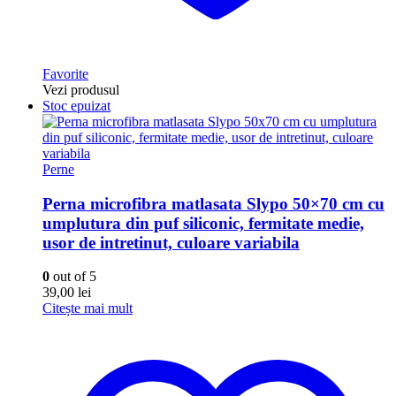
Favorite
Vezi produsul
Stoc epuizat
Perne
Perna microfibra matlasata Slypo 50×70 cm cu
umplutura din puf siliconic, fermitate medie,
usor de intretinut, culoare variabila
0
out of 5
39,00
lei
Citește mai mult