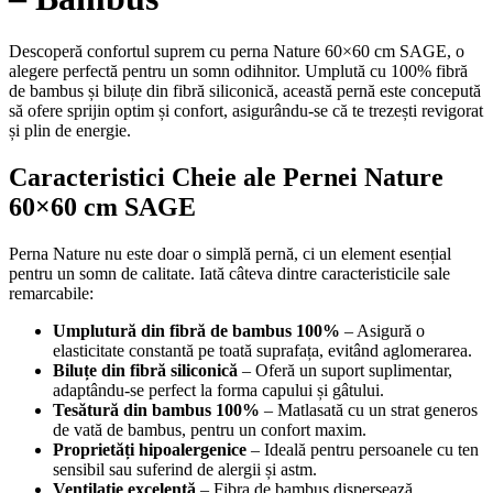
Descoperă confortul suprem cu perna Nature 60×60 cm SAGE, o
alegere perfectă pentru un somn odihnitor. Umplută cu 100% fibră
de bambus și biluțe din fibră siliconică, această pernă este concepută
să ofere sprijin optim și confort, asigurându-se că te trezești revigorat
și plin de energie.
Caracteristici Cheie ale Pernei Nature
60×60 cm SAGE
Perna Nature nu este doar o simplă pernă, ci un element esențial
pentru un somn de calitate. Iată câteva dintre caracteristicile sale
remarcabile:
Umplutură din fibră de bambus 100%
– Asigură o
elasticitate constantă pe toată suprafața, evitând aglomerarea.
Biluțe din fibră siliconică
– Oferă un suport suplimentar,
adaptându-se perfect la forma capului și gâtului.
Tesătură din bambus 100%
– Matlasată cu un strat generos
de vată de bambus, pentru un confort maxim.
Proprietăți hipoalergenice
– Ideală pentru persoanele cu ten
sensibil sau suferind de alergii și astm.
Ventilație excelentă
– Fibra de bambus dispersează