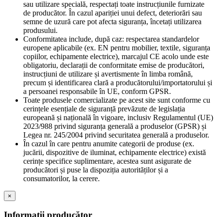
sau utilizare specială, respectați toate instrucțiunile furnizate
de producător. În cazul apariției unui defect, deteriorări sau
semne de uzură care pot afecta siguranța, încetați utilizarea
produsului.
Conformitatea include, după caz: respectarea standardelor
europene aplicabile (ex. EN pentru mobilier, textile, siguranța
copiilor, echipamente electrice), marcajul CE acolo unde este
obligatoriu, declarații de conformitate emise de producători,
instrucțiuni de utilizare și avertismente în limba română,
precum și identificarea clară a producătorului/importatorului și
a persoanei responsabile în UE, conform GPSR.
Toate produsele comercializate pe acest site sunt conforme cu
cerințele esențiale de siguranță prevăzute de legislația
europeană și națională în vigoare, inclusiv Regulamentul (UE)
2023/988 privind siguranța generală a produselor (GPSR) și
Legea nr. 245/2004 privind securitatea generală a produselor.
În cazul în care pentru anumite categorii de produse (ex.
jucării, dispozitive de iluminat, echipamente electrice) există
cerințe specifice suplimentare, acestea sunt asigurate de
producători și puse la dispoziția autorităților și a
consumatorilor, la cerere.
×
Informații producător