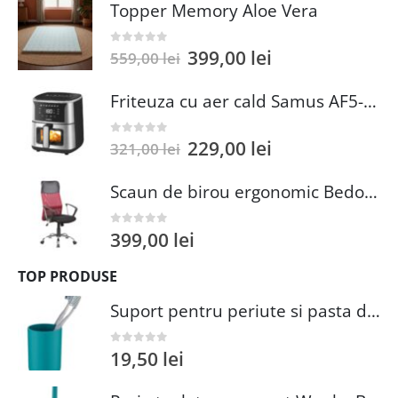
Topper Memory Aloe Vera
399,00
lei
0
out of 5
559,00
lei
Friteuza cu aer cald Samus AF5-S1400DW
229,00
lei
0
out of 5
321,00
lei
Scaun de birou ergonomic Bedora Lotte, Mesh, Negru/Rosu
399,00
lei
0
out of 5
TOP PRODUSE
Suport pentru periute si pasta de dinti Wenko Brasil Petrol 7.3 x 10.3 cm plastic verde inchis
19,50
lei
0
out of 5