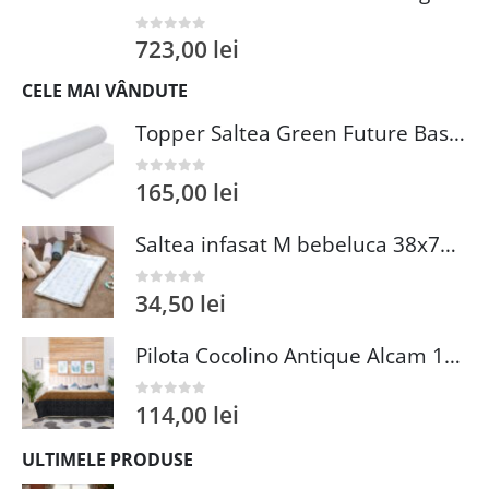
723,00
lei
0
out of 5
CELE MAI VÂNDUTE
Topper Saltea Green Future Basic Confort 80x190 cm Spuma Poliuretanica Elastica Husa PES 100%
165,00
lei
0
out of 5
Saltea infasat M bebeluca 38x70 cm spuma PVC lavabila pentru confort si siguranta bebelusului
34,50
lei
0
out of 5
Pilota Cocolino Antique Alcam 140x200 cm din Microfibra si Fleece pentru Confort Premium
114,00
lei
0
out of 5
ULTIMELE PRODUSE