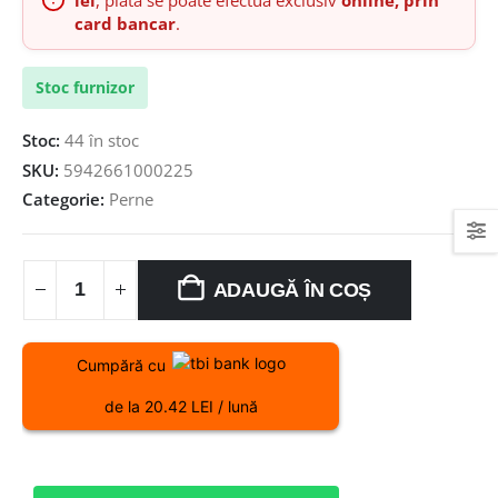
card bancar
.
Stoc furnizor
Stoc:
44 în stoc
SKU:
5942661000225
Categorie:
Perne
ADAUGĂ ÎN COȘ
Cumpără cu
de la 20.42 LEI / lună