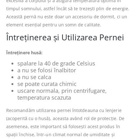
excesivă a corpului și a asigura temperatura optimă în
timpul somnului, astfel încât să te trezești plin de energie.
Această pernă nu este doar un accesoriu de dormit, ci un
element esențial pentru un somn de calitate.
Întreținerea și Utilizarea Pernei
Întreținere husă:
spalare la 40 de grade Celsius
a nu se folosi înalbitor
a nu se calca
se poate curata chimic
uscare normala, prin centrifugare,
temperatura scazuta
Recomandăm utilizarea pernei întotdeauna cu lenjerie
(acoperită cu o husă), aceasta având rol de protecție. De
asemenea, este important să folosești acest produs în
spații închise, într-un climat normal de umiditate și