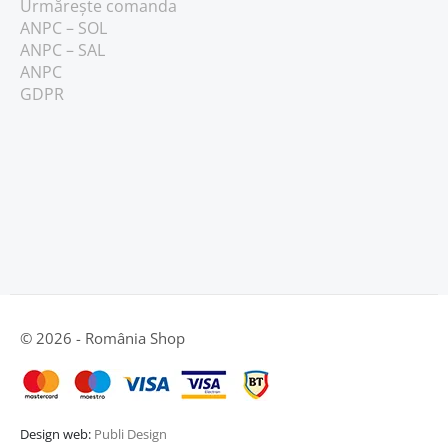
Urmărește comanda
ANPC – SOL
ANPC – SAL
ANPC
GDPR
© 2026 - România Shop
Design web:
Publi Design