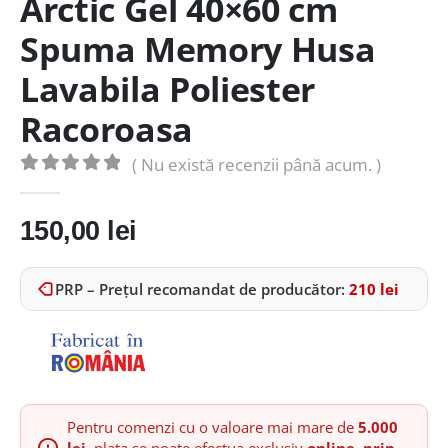
Arctic Gel 40×60 cm
Spuma Memory Husa
Lavabila Poliester
Racoroasa
( Nu există recenzii până acum. )
0
out of 5
150,00
lei
PRP – Prețul recomandat de producător:
210
lei
Pentru comenzi cu o valoare mai mare de
5.000
lei
, plata se poate efectua exclusiv
online, prin