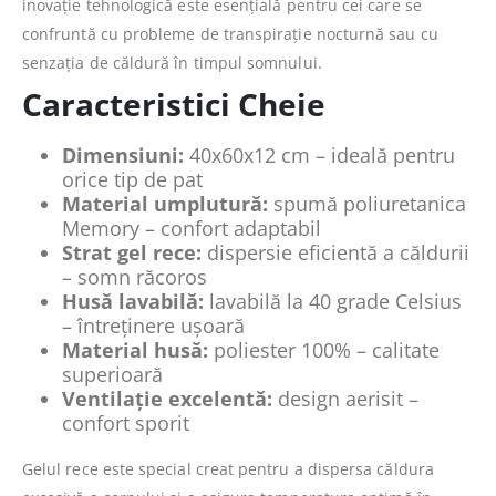
inovație tehnologică este esențială pentru cei care se
confruntă cu probleme de transpirație nocturnă sau cu
senzația de căldură în timpul somnului.
Caracteristici Cheie
Dimensiuni:
40x60x12 cm – ideală pentru
orice tip de pat
Material umplutură:
spumă poliuretanica
Memory – confort adaptabil
Strat gel rece:
dispersie eficientă a căldurii
– somn răcoros
Husă lavabilă:
lavabilă la 40 grade Celsius
– întreținere ușoară
Material husă:
poliester 100% – calitate
superioară
Ventilație excelentă:
design aerisit –
confort sporit
Gelul rece este special creat pentru a dispersa căldura