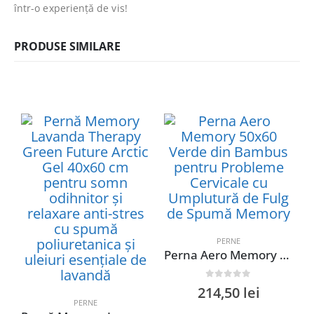
într-o experiență de vis!
PRODUSE SIMILARE
PERNE
Perna Aero Memory 50×60 Verde din Bambus pentru Probleme Cervicale cu Umplutură de Fulg de Spumă Memory
0
out of 5
214,50
lei
PERNE