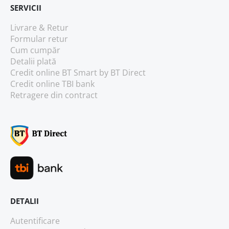
SERVICII
Livrare & Retur
Formular retur
Cum cumpăr
Detalii plată
Credit online BT Smart
by BT Direct
Credit online TBI bank
Retragere din contract
DETALII
Autentificare