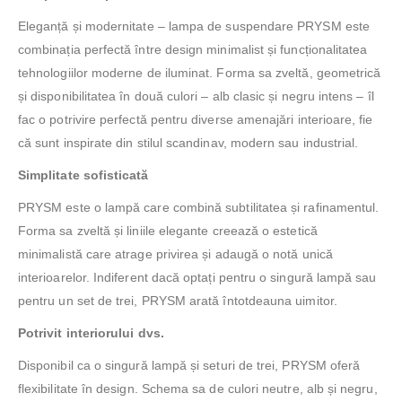
Eleganță și modernitate – lampa de suspendare PRYSM este
combinația perfectă între design minimalist și funcționalitatea
tehnologiilor moderne de iluminat. Forma sa zveltă, geometrică
și disponibilitatea în două culori – alb clasic și negru intens – îl
fac o potrivire perfectă pentru diverse amenajări interioare, fie
că sunt inspirate din stilul scandinav, modern sau industrial.
Simplitate sofisticată
PRYSM este o lampă care combină subtilitatea și rafinamentul.
Forma sa zveltă și liniile elegante creează o estetică
minimalistă care atrage privirea și adaugă o notă unică
interioarelor. Indiferent dacă optați pentru o singură lampă sau
pentru un set de trei, PRYSM arată întotdeauna uimitor.
Potrivit interiorului dvs.
Disponibil ca o singură lampă și seturi de trei, PRYSM oferă
flexibilitate în design. Schema sa de culori neutre, alb și negru,