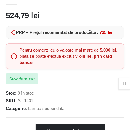
0
out of 5
524,79
lei
PRP – Prețul recomandat de producător:
735
lei
Pentru comenzi cu o valoare mai mare de
5.000 lei
,
plata se poate efectua exclusiv
online, prin card
bancar
.
Stoc furnizor
Stoc:
9 în stoc
SKU:
SL.1401
Categorie:
Lampă suspendată