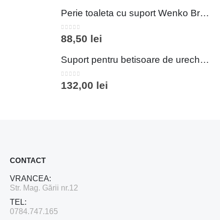
Perie toaleta cu suport Wenko Brasil Petrol 10x37 cm plastic verde inchis
0
out of 5
88,50
lei
Suport pentru betisoare de urechi si dischete demachiante Wenko 18 cm inox plastic argintiu
0
out of 5
132,00
lei
CONTACT
VRANCEA:
Str. Mag. Gării nr.12
TEL:
0784.747.165