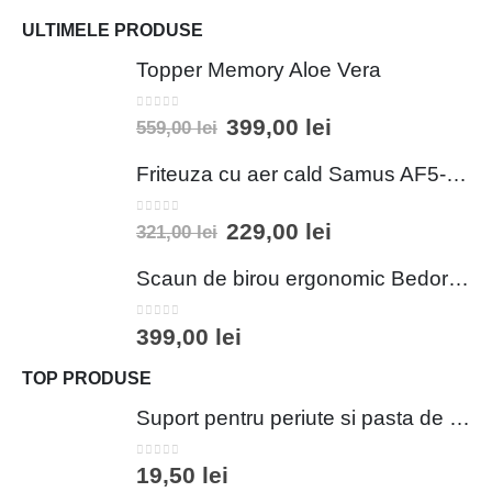
ULTIMELE PRODUSE
Topper Memory Aloe Vera
0
out of 5
399,00
lei
559,00
lei
Friteuza cu aer cald Samus AF5-S1400DW
0
out of 5
229,00
lei
321,00
lei
Scaun de birou ergonomic Bedora Lotte, Mesh, Negru/Rosu
0
out of 5
399,00
lei
TOP PRODUSE
Suport pentru periute si pasta de dinti Wenko Brasil Petrol 7.3 x 10.3 cm plastic verde inchis
0
out of 5
19,50
lei