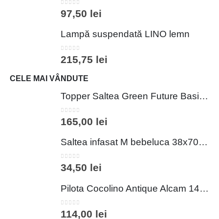
0
out of 5
97,50
lei
Lampă suspendată LINO lemn
0
out of 5
215,75
lei
CELE MAI VÂNDUTE
Topper Saltea Green Future Basic Confort 80x190 cm Spuma Poliuretanica Elastica Husa PES 100%
0
out of 5
165,00
lei
Saltea infasat M bebeluca 38x70 cm spuma PVC lavabila pentru confort si siguranta bebelusului
0
out of 5
34,50
lei
Pilota Cocolino Antique Alcam 140x200 cm din Microfibra si Fleece pentru Confort Premium
0
out of 5
114,00
lei