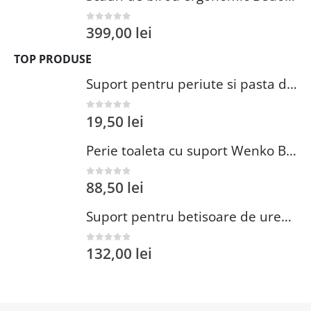
399,00
lei
0
out of 5
TOP PRODUSE
Suport pentru periute si pasta de dinti Wenko Brasil Petrol 7.3 x 10.3 cm plastic verde inchis
19,50
lei
0
out of 5
Perie toaleta cu suport Wenko Brasil Petrol 10x37 cm plastic verde inchis
88,50
lei
0
out of 5
Suport pentru betisoare de urechi si dischete demachiante Wenko 18 cm inox plastic argintiu
132,00
lei
0
out of 5