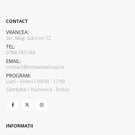
CONTACT
VRANCEA:
Str. Mag. Gării nr.12
TEL:
0784.747.165
EMAIL:
contact@romaniashop.ro
PROGRAM:
Luni - Vineri / 09:00 - 17:00
Sâmbătă / Duminică - Închis
INFORMAȚII