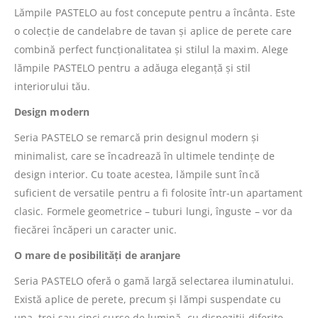
Lămpile PASTELO au fost concepute pentru a încânta. Este
o colecție de candelabre de tavan și aplice de perete care
combină perfect funcționalitatea și stilul la maxim. Alege
lămpile PASTELO pentru a adăuga eleganță și stil
interiorului tău.
Design modern
Seria PASTELO se remarcă prin designul modern și
minimalist, care se încadrează în ultimele tendințe de
design interior. Cu toate acestea, lămpile sunt încă
suficient de versatile pentru a fi folosite într-un apartament
clasic. Formele geometrice – tuburi lungi, înguste – vor da
fiecărei încăperi un caracter unic.
O mare de posibilități de aranjare
Seria PASTELO oferă o gamă largă selectarea iluminatului.
Există aplice de perete, precum și lămpi suspendate cu
una, trei sau cinci surse de lumină, cu dispoziții diferite –