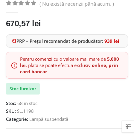
( Nu există recenzii până acum. )
0
out of 5
670,57
lei
PRP – Prețul recomandat de producător:
939
lei
Pentru comenzi cu o valoare mai mare de
5.000
lei
, plata se poate efectua exclusiv
online, prin
card bancar
.
Stoc furnizor
Stoc:
68 în stoc
SKU:
SL.1198
Categorie:
Lampă suspendată