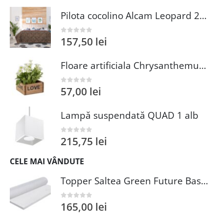
Pilota cocolino Alcam Leopard 200x220 cm 250g/mp matlasata pentru confort si relaxare
157,50
lei
0
out of 5
Floare artificiala Chrysanthemum Bizzotto 10x15 cm alb din nailon polietilena fier si spuma poliuretanica cu ghiveci din lemn de pin
57,00
lei
0
out of 5
Lampă suspendată QUAD 1 alb
215,75
lei
0
out of 5
CELE MAI VÂNDUTE
Topper Saltea Green Future Basic Confort 80x190 cm Spuma Poliuretanica Elastica Husa PES 100%
165,00
lei
0
out of 5