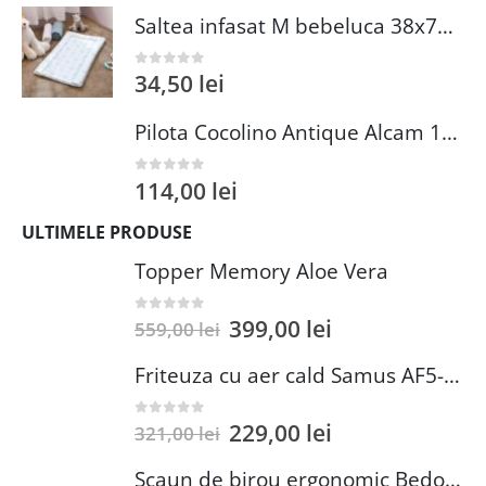
Saltea infasat M bebeluca 38x70 cm spuma PVC lavabila pentru confort si siguranta bebelusului
34,50
lei
0
out of 5
Pilota Cocolino Antique Alcam 140x200 cm din Microfibra si Fleece pentru Confort Premium
114,00
lei
0
out of 5
ULTIMELE PRODUSE
Topper Memory Aloe Vera
399,00
lei
0
out of 5
559,00
lei
Friteuza cu aer cald Samus AF5-S1400DW
229,00
lei
0
out of 5
321,00
lei
Scaun de birou ergonomic Bedora Lotte, Mesh, Negru/Rosu