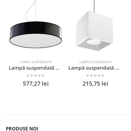
LAMPĂ SUSPENDATĂ
LAMPĂ SUSPENDATĂ
Lampă suspendată ARENA 45 negru
Lampă suspendată QUAD 1 alb
0
out of 5
0
out of 5
577,27
lei
215,75
lei
PRODUSE NOI