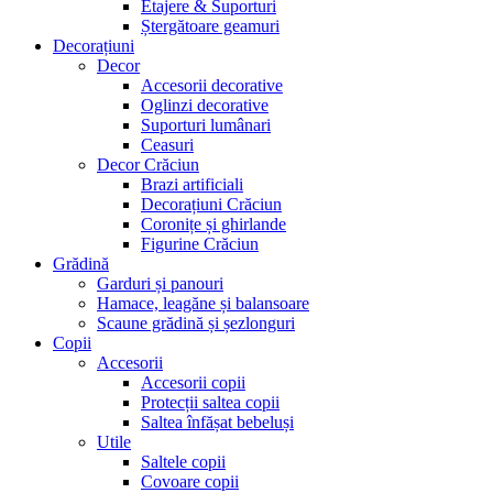
Etajere & Suporturi
Ștergătoare geamuri
Decorațiuni
Decor
Accesorii decorative
Oglinzi decorative
Suporturi lumânari
Ceasuri
Decor Crăciun
Brazi artificiali
Decorațiuni Crăciun
Coronițe și ghirlande
Figurine Crăciun
Grădină
Garduri și panouri
Hamace, leagăne și balansoare
Scaune grădină și șezlonguri
Copii
Accesorii
Accesorii copii
Protecții saltea copii
Saltea înfășat bebeluși
Utile
Saltele copii
Covoare copii