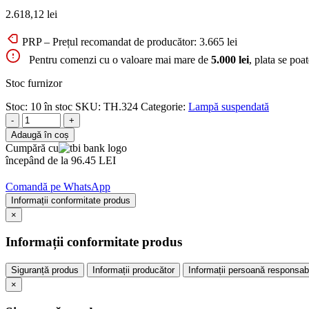
2.618,12
lei
PRP – Prețul recomandat de producător:
3.665
lei
Pentru comenzi cu o valoare mai mare de
5.000 lei
, plata se poa
Stoc furnizor
Stoc:
10 în stoc
SKU:
TH.324
Categorie:
Lampă suspendată
-
+
Adaugă în coș
Cumpără cu
începând de la 96.45 LEI
Comandă pe WhatsApp
Informații conformitate produs
×
Informații conformitate produs
Siguranță produs
Informații producător
Informații persoană responsab
×