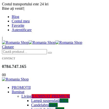
Costul transportului este 24 lei
Bine ați venit!
|
Blog
Contul meu
Favorite
Autentificare
|
Căutare
CONTACT
0784.747.165
0
0
PROMOȚII
Iluminat
Living
ILUMINAT PREMIUM
Lampă suspendată
NOU
Candelabru
NOU