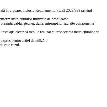
ională în vigoare, inclusiv Regulamentul (UE) 2023/988 privind
 conform instrucțiunilor furnizate de producător.
ă prezintă cablu, ștecher, dulie, întrerupător sau alte componente
stalația electrică trebuie realizat cu respectarea instrucțiunilor de
xpres pentru astfel de utilizări.
de este cazul.