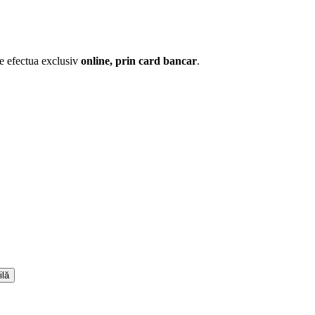
te efectua exclusiv
online, prin card bancar
.
ilă