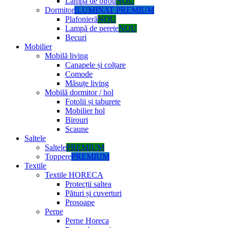
Lampă de birou
NOU
Dormitor
ILUMINAT PREMIUM
Plafonieră
NOU
Lampă de perete
NOU
Becuri
Mobilier
Mobilă living
Canapele și colțare
Comode
Măsuțe living
Mobilă dormitor / hol
Fotolii și taburete
Mobilier hol
Birouri
Scaune
Saltele
Saltele
PREMIUM
Toppere
PREMIUM
Textile
Textile HORECA
Protecții saltea
Pături și cuverturi
Prosoape
Perne
Perne Horeca