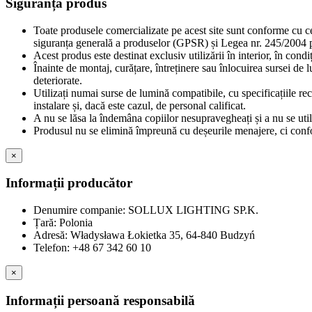
Siguranță produs
Toate produsele comercializate pe acest site sunt conforme cu c
siguranța generală a produselor (GPSR) și Legea nr. 245/2004 pr
Acest produs este destinat exclusiv utilizării în interior, în cond
Înainte de montaj, curățare, întreținere sau înlocuirea sursei de 
deteriorate.
Utilizați numai surse de lumină compatibile, cu specificațiile re
instalare și, dacă este cazul, de personal calificat.
A nu se lăsa la îndemâna copiilor nesupravegheați și a nu se util
Produsul nu se elimină împreună cu deșeurile menajere, ci confor
×
Informații producător
Denumire companie: SOLLUX LIGHTING SP.K.
Țară: Polonia
Adresă: Władysława Łokietka 35, 64-840 Budzyń
Telefon: +48 67 342 60 10
×
Informații persoană responsabilă