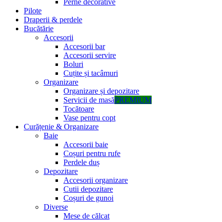
Perne decorative
Pilote
Draperii & perdele
Bucătărie
Accesorii
Accesorii bar
Accesorii servire
Boluri
Cuțite și tacâmuri
Organizare
Organizare și depozitare
Servicii de masă
PREMIUM
Tocătoare
Vase pentru copt
Curățenie & Organizare
Baie
Accesorii baie
Coșuri pentru rufe
Perdele duș
Depozitare
Accesorii organizare
Cutii depozitare
Coșuri de gunoi
Diverse
Mese de călcat