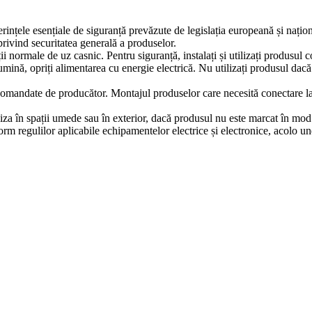
erințele esențiale de siguranță prevăzute de legislația europeană și naț
ivind securitatea generală a produselor.
iții normale de uz casnic. Pentru siguranță, instalați și utilizați produsul
lumină, opriți alimentarea cu energie electrică. Nu utilizați produsul dac
comandate de producător. Montajul produselor care necesită conectare la in
iza în spații umede sau în exterior, dacă produsul nu este marcat în mod e
m regulilor aplicabile echipamentelor electrice și electronice, acolo un