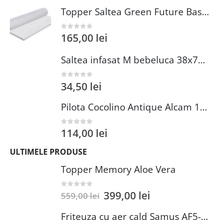
Topper Saltea Green Future Basic Confort 80x190 cm Spuma Poliuretanica Elastica Husa PES 100%
165,00
lei
0
out of 5
Saltea infasat M bebeluca 38x70 cm spuma PVC lavabila pentru confort si siguranta bebelusului
34,50
lei
0
out of 5
Pilota Cocolino Antique Alcam 140x200 cm din Microfibra si Fleece pentru Confort Premium
114,00
lei
0
out of 5
ULTIMELE PRODUSE
Topper Memory Aloe Vera
399,00
lei
0
out of 5
559,00
lei
Friteuza cu aer cald Samus AF5-S1400DW