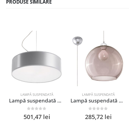
PRODUSE SIMILARE
LAMPĂ SUSPENDATĂ
LAMPĂ SUSPENDATĂ
Lampă suspendată ARENA 35 gri
Lampă suspendată BALL grafit
0
out of 5
0
out of 5
501,47
lei
285,72
lei