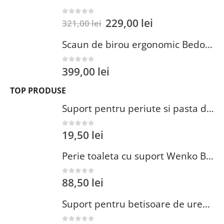
229,00
lei
0
out of 5
321,00
lei
Scaun de birou ergonomic Bedora Lotte, Mesh, Negru/Rosu
399,00
lei
0
out of 5
TOP PRODUSE
Suport pentru periute si pasta de dinti Wenko Brasil Petrol 7.3 x 10.3 cm plastic verde inchis
19,50
lei
0
out of 5
Perie toaleta cu suport Wenko Brasil Petrol 10x37 cm plastic verde inchis
88,50
lei
0
out of 5
Suport pentru betisoare de urechi si dischete demachiante Wenko 18 cm inox plastic argintiu