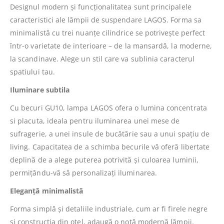
Designul modern și funcționalitatea sunt principalele
caracteristici ale lămpii de suspendare LAGOS. Forma sa
minimalistă cu trei nuanțe cilindrice se potrivește perfect
într-o varietate de interioare – de la mansardă, la moderne,
la scandinave. Alege un stil care va sublinia caracterul
spatiului tau.
Iluminare subtila
Cu becuri GU10, lampa LAGOS ofera o lumina concentrata
si placuta, ideala pentru iluminarea unei mese de
sufragerie, a unei insule de bucătărie sau a unui spațiu de
living. Capacitatea de a schimba becurile vă oferă libertate
deplină de a alege puterea potrivită și culoarea luminii,
permițându-vă să personalizați iluminarea.
Eleganță minimalistă
Forma simplă și detaliile industriale, cum ar fi firele negre
și construcția din oțel, adaugă o notă modernă lămpii.