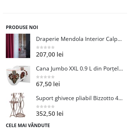
PRODUSE NOI
Draperie Mendola Interior Calpe 140x245 cm Poliester Bordo pentru Amenajări Moderne Eleganță și Funcționalitate
207,00
lei
0
out of 5
Cana Jumbo XXL 0.9 L din Porțelan Multicolor cu Ornament Rural, Compatibilă cu Mașina de Spălat Vase și Cuptor cu Microunde
67,50
lei
0
out of 5
Suport ghivece pliabil Bizzotto 45x79 cm otel maro - Design elegant si functionalitate in gradina ta
352,50
lei
0
out of 5
CELE MAI VÂNDUTE