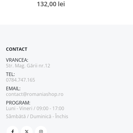
132,00
lei
0
out of 5
CONTACT
VRANCEA:
Str. Mag. Gării nr.12
TEL:
0784.747.165
EMAIL:
contact@romaniashop.ro
PROGRAM:
Luni - Vineri / 09:00 - 17:00
Sâmbătă / Duminică - Închis