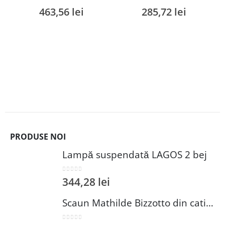
0
out of 5
0
out of 5
463,56
lei
285,72
lei
PRODUSE NOI
Lampă suspendată LAGOS 2 bej
0
out of 5
344,28
lei
Scaun Mathilde Bizzotto din catifea grej 48x46x96 cm cu structură din lemn de mesteacăn pentru eleganță și confort în interior