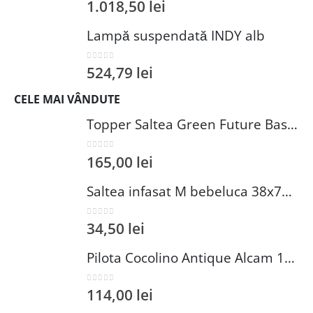
0
out of 5
1.018,50
lei
Lampă suspendată INDY alb
0
out of 5
524,79
lei
CELE MAI VÂNDUTE
Topper Saltea Green Future Basic Confort 80x190 cm Spuma Poliuretanica Elastica Husa PES 100%
0
out of 5
165,00
lei
Saltea infasat M bebeluca 38x70 cm spuma PVC lavabila pentru confort si siguranta bebelusului
0
out of 5
34,50
lei
Pilota Cocolino Antique Alcam 140x200 cm din Microfibra si Fleece pentru Confort Premium
0
out of 5
114,00
lei