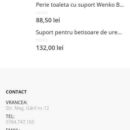
Perie toaleta cu suport Wenko Brasil Petrol 10x37 cm plastic verde inchis
0
out of 5
88,50
lei
Suport pentru betisoare de urechi si dischete demachiante Wenko 18 cm inox plastic argintiu
0
out of 5
132,00
lei
CONTACT
VRANCEA:
Str. Mag. Gării nr.12
TEL:
0784.747.165