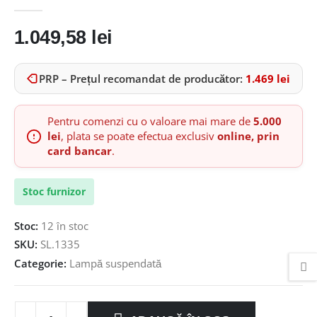
0
out of 5
1.049,58
lei
PRP – Prețul recomandat de producător:
1.469
lei
Pentru comenzi cu o valoare mai mare de
5.000
lei
, plata se poate efectua exclusiv
online, prin
card bancar
.
Stoc furnizor
Stoc:
12 în stoc
SKU:
SL.1335
Categorie:
Lampă suspendată