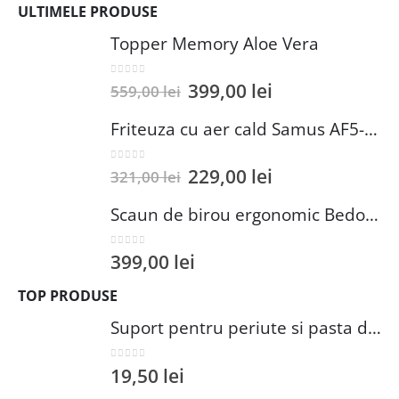
ULTIMELE PRODUSE
Topper Memory Aloe Vera
0
out of 5
399,00
lei
559,00
lei
Friteuza cu aer cald Samus AF5-S1400DW
0
out of 5
229,00
lei
321,00
lei
Scaun de birou ergonomic Bedora Lotte, Mesh, Negru/Rosu
0
out of 5
399,00
lei
TOP PRODUSE
Suport pentru periute si pasta de dinti Wenko Brasil Petrol 7.3 x 10.3 cm plastic verde inchis
0
out of 5
19,50
lei