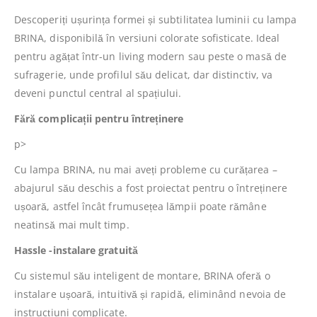
Descoperiți ușurința formei și subtilitatea luminii cu lampa
BRINA, disponibilă în versiuni colorate sofisticate. Ideal
pentru agățat într-un living modern sau peste o masă de
sufragerie, unde profilul său delicat, dar distinctiv, va
deveni punctul central al spațiului.
Fără complicații pentru întreținere
p>
Cu lampa BRINA, nu mai aveți probleme cu curățarea –
abajurul său deschis a fost proiectat pentru o întreținere
ușoară, astfel încât frumusețea lămpii poate rămâne
neatinsă mai mult timp.
Hassle -instalare gratuită
Cu sistemul său inteligent de montare, BRINA oferă o
instalare ușoară, intuitivă și rapidă, eliminând nevoia de
instrucțiuni complicate.