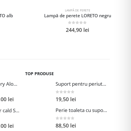
LAMPĂ DE PERETE
TO alb
Lampă de perete LORETO negru
0
out of 5
244,90
lei
TOP PRODUSE
Topper Memory Aloe Vera
Suport pentru periute si pasta de dinti Wenko Brasil Petrol 7.3 x 10.3 cm plastic verde inchis
0
out of 5
,00
lei
19,50
lei
Perie toaleta cu suport Wenko Brasil Petrol 10x37 cm plastic verde inchis
Friteuza cu aer cald Samus AF5-S1400DW
0
out of 5
88,50
lei
,00
lei