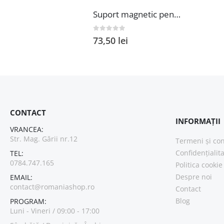
Suport magnetic pentru servetele de bucatarie Wenko Ima Black metal 30x6x6.5 cm negru
0
out of 5
73,50
lei
CONTACT
INFORMAȚII
VRANCEA:
Str. Mag. Gării nr.12
Termeni și con
Confidențialit
TEL:
0784.747.165
Politica cookie
Despre noi
EMAIL:
contact@romaniashop.ro
Contact
Blog
PROGRAM:
Luni - Vineri / 09:00 - 17:00