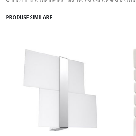
să înlocuiți sursa de lumină. Fără irosirea resurselor și fără chel
PRODUSE SIMILARE