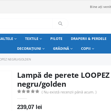
Bine ați venit
SALTELE
TEXTILE
PILOTE
DRAPERII & PERDELE
DECORAȚIUNI
GRĂDINĂ
COPII
OOPEZ NEGRU/GOLDEN
Lampă de perete LOOPEZ
negru/golden
( Nu există recenzii până acum. )
0
out of 5
239,07
lei