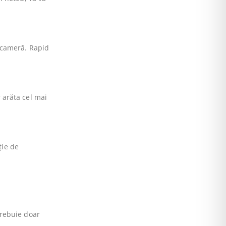
e cameră. Rapid
 arăta cel mai
ție de
trebuie doar