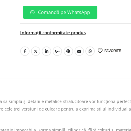
Comandă pe WhatsApp
Informații conformitate produs
FAVORITE
a simplă și detaliile metalice strălucitoare vor funcționa perfect
 cele trei versiuni de culoare pentru a exprima stilul individual a
enie impecabila. Forma simplă, cilindrică, fără colțuri și materia