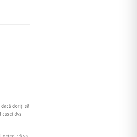
 dacă doriți să
l casei dvs.
l neted, vă va