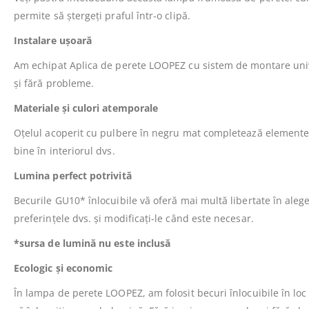
permite să ștergeți praful într-o clipă.
Instalare ușoară
Am echipat Aplica de perete LOOPEZ cu sistem de montare univer
și fără probleme.
Materiale și culori atemporale
Oțelul acoperit cu pulbere în negru mat completează elementele
bine în interiorul dvs.
Lumina perfect potrivită
Becurile GU10* înlocuibile vă oferă mai multă libertate în aleger
preferințele dvs. și modificați-le când este necesar.
*sursa de lumină nu este inclusă
Ecologic și economic
În lampa de perete LOOPEZ, am folosit becuri înlocuibile în lo