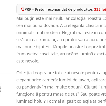
PRP – Prețul recomandat de producător:
335
lei
Mai puțin este mai mult, iar colecția noastră 
cea mai bună dovadă. Aici eleganța clasică înt
minimalismul modern. Negrul mat este în con
strălucirea cromului, a cuprului sau a aurului. 
mai bune bijuterii, lămpile noastre Loopez îm
frumusețea casei tale, aruncând lumină exact
este nevoie.
Colecția Loopez are tot ce ai nevoie pentru a 
elegant orice cameră: lumini de tavan, aplicare
cu pandantiv în mai multe opțiuni. Căutați ilu
funcțională pentru masa de sus? Sau poate vrei
luminezi holul? Tocmai ai găsit colecția ta perf