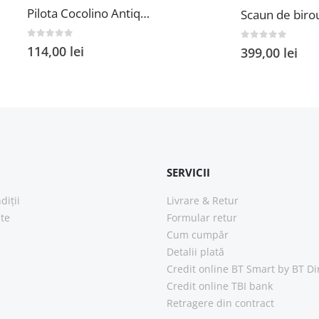
Pilota Cocolino Antique Alcam 140x200 cm din Microfibra si Fleece pentru Confort Premium
0
out of 5
114,00
lei
0
out of 5
399,00
lei
SERVICII
diții
Livrare & Retur
ate
Formular retur
Cum cumpăr
Detalii plată
Credit online BT Smart
by BT Di
Credit online TBI bank
Retragere din contract