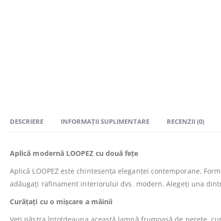
DESCRIERE
INFORMAȚII SUPLIMENTARE
RECENZII (0)
Aplică modernă LOOPEZ cu două fețe
Aplică LOOPEZ este chintesența eleganței contemporane. Forma s
adăugați rafinament interiorului dvs. modern. Alegeți una dintre
Curățați cu o mișcare a mâinii
Veți păstra întotdeauna această lampă frumoasă de perete. curat