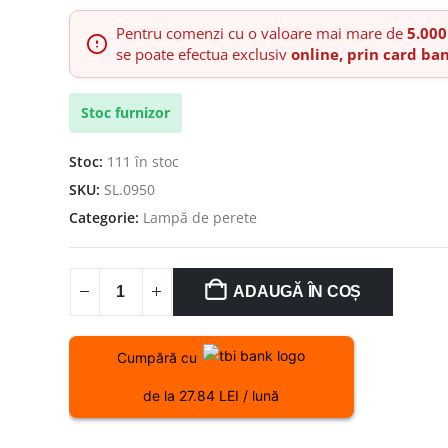
Pentru comenzi cu o valoare mai mare de
5.000
se poate efectua exclusiv
online, prin card ba
Stoc furnizor
Stoc:
111 în stoc
SKU:
SL.0950
Categorie:
Lampă de perete
ADAUGĂ ÎN COȘ
Cumpără cu
de la 27.84 LEI / lună