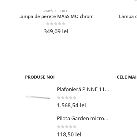
LAMPĂ DE PERETE
Lampă de perete MASSIMO chrom
Lampă d
0
out of 5
349,09
lei
PRODUSE NOI
CELE MA
Plafonieră PINNE 118 gri
0
out of 5
1.568,54
lei
Pilota Garden microfibra matlasata 210x240 cm 350g/mp design natural pentru confort sporit
0
out of 5
118,50
lei