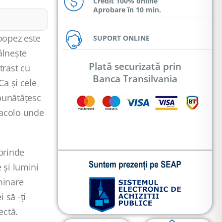
Credit 100% online
Aprobare în 10 min.
Loopez este
SUPORT ONLINE
âlnește
Plată securizată prin
trast cu
Banca Transilvania
Ca și cele
bunătățesc
 acolo unde
aprinde
 și lumini
minare
 să -ți
ectă.