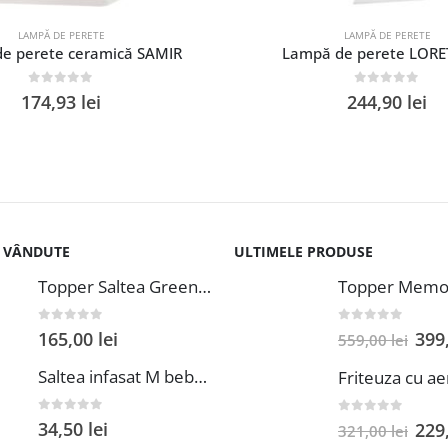
LAMPĂ DE PERETE
LAMPĂ DE PERETE
e perete ceramică SAMIR
Lampă de perete LORE
0
out of 5
0
out of 5
174,93
lei
244,90
lei
I VÂNDUTE
ULTIMELE PRODUSE
Topper Saltea Green Future Basic Confort 80x190 cm Spuma Poliuretanica Elastica Husa PES 100%
0
out of 5
0
out of 5
165,00
lei
399
559,00
lei
Saltea infasat M bebeluca 38x70 cm spuma PVC lavabila pentru confort si siguranta bebelusului
0
out of 5
0
out of 5
34,50
lei
229
321,00
lei