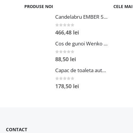
PRODUSE NOI
CELE MA
Candelabru EMBER 5 schwarz
0
out of 5
466,48
lei
Cos de gunoi Wenko Agropoli S 2 L plastic crem 14.5x20x14.5 cm pentru organizare eficientă în casă
0
out of 5
88,50
lei
Capac de toaleta automat Wenko Syros 37x44 cm termoplastic alb 2 in 1 cu scaun pentru copii si mecanism easy-close
0
out of 5
178,50
lei
CONTACT