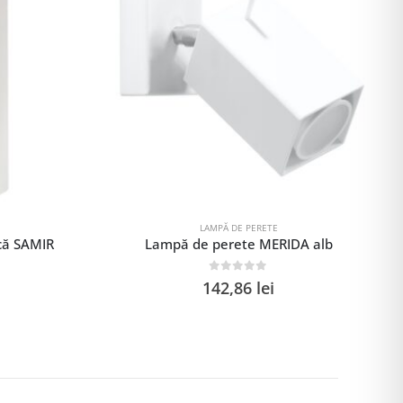
LAMPĂ DE PERETE
că SAMIR
Lampă de perete MERIDA alb
0
out of 5
142,86
lei