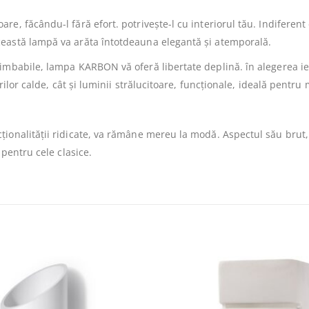
e, făcându-l fără efort. potrivește-l cu interiorul tău. Indiferent
ceastă lampă va arăta întotdeauna elegantă și atemporală.
imbabile, lampa KARBON vă oferă libertate deplină. în alegerea ieși
rilor calde, cât și luminii strălucitoare, funcționale, ideală pentru
ționalității ridicate, va rămâne mereu la modă. Aspectul său brut,
 pentru cele clasice.