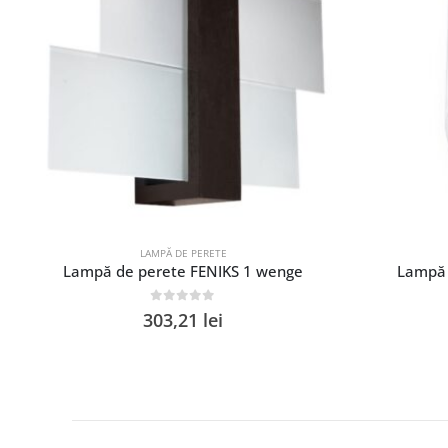
LAMPĂ DE PERETE
Lampă de perete FENIKS 1 wenge
Lampă 
0
out of 5
303,21
lei