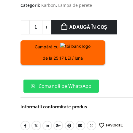
Categorii:
Karbon
,
Lampă de perete
ADAUGĂ ÎN COȘ
Cumpără cu
de la 25.17 LEI / lună
Comandă pe WhatsApp
Informații conformitate produs
FAVORITE