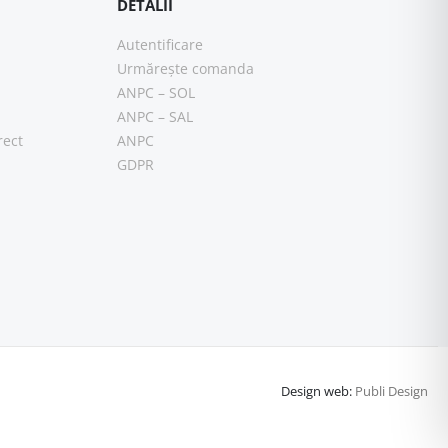
DETALII
Autentificare
Urmărește comanda
ANPC – SOL
ANPC – SAL
rect
ANPC
GDPR
Design web:
Publi Design