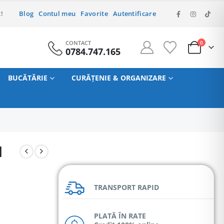
!
Blog
Contul meu
Favorite
Autentificare
CONTACT
0
0784.747.165
BUCĂTĂRIE
CURĂȚENIE & ORGANIZARE
N
TRANSPORT RAPID
PLATĂ ÎN RATE