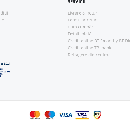
SERVICII
diții
Livrare & Retur
ate
Formular retur
Cum cumpăr
Detalii plată
Credit online BT Smart
by BT Di
Credit online TBI bank
Retragere din contract