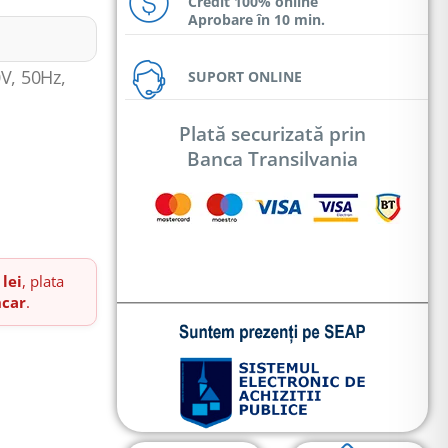
Credit 100% online
Aprobare în 10 min.
V, 50Hz,
SUPORT ONLINE
Plată securizată prin
Banca Transilvania
 lei
, plata
ncar
.