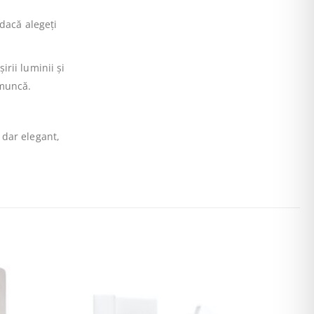
 dacă alegeți
rii luminii și
 muncă.
 dar elegant,