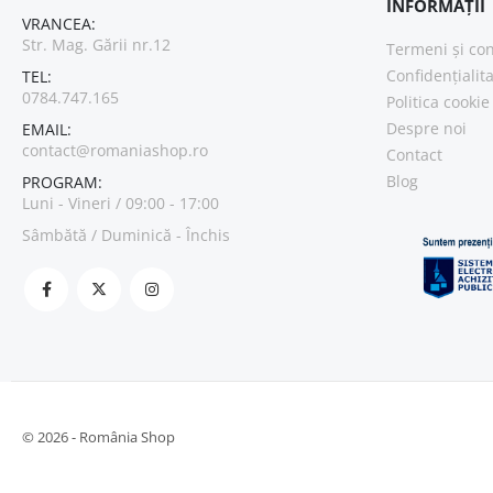
INFORMAȚII
VRANCEA:
Str. Mag. Gării nr.12
Termeni și con
Confidențialit
TEL:
0784.747.165
Politica cookie
Despre noi
EMAIL:
contact@romaniashop.ro
Contact
Blog
PROGRAM:
Luni - Vineri / 09:00 - 17:00
Sâmbătă / Duminică - Închis
© 2026 - România Shop