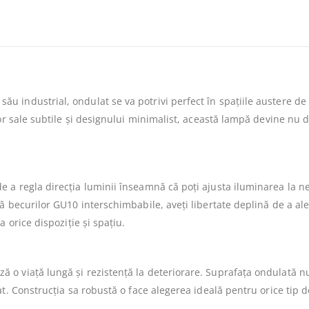
u industrial, ondulat se va potrivi perfect în spațiile austere d
lor sale subtile și designului minimalist, această lampă devine nu 
a regla direcția luminii înseamnă că poți ajusta iluminarea la nev
ă becurilor GU10 interschimbabile, aveți libertate deplină de a ale
 orice dispoziție și spațiu.
 o viață lungă și rezistență la deteriorare. Suprafața ondulată 
at. Construcția sa robustă o face alegerea ideală pentru orice tip 