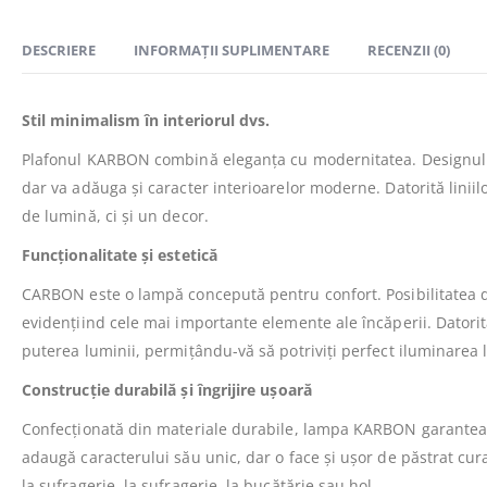
DESCRIERE
INFORMAȚII SUPLIMENTARE
RECENZII (0)
Stil minimalism în interiorul dvs.
Plafonul KARBON combină eleganța cu modernitatea. Designul să
dar va adăuga și caracter interioarelor moderne. Datorită linii
de lumină, ci și un decor.
Funcționalitate și estetică
CARBON este o lampă concepută pentru confort. Posibilitatea de 
evidențiind cele mai importante elemente ale încăperii. Datorit
puterea luminii, permițându-vă să potriviți perfect iluminarea la
Construcție durabilă și îngrijire ușoară
Confecționată din materiale durabile, lampa KARBON garantează
adaugă caracterului său unic, dar o face și ușor de păstrat cur
la sufragerie, la sufragerie, la bucătărie sau hol.