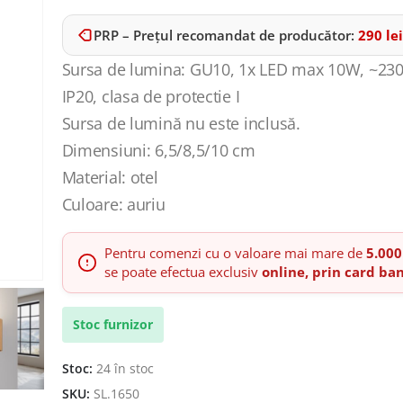
PRP – Prețul recomandat de producător:
290
lei
Sursa de lumina: GU10, 1x LED max 10W, ~230
IP20, clasa de protectie I
Sursa de lumină nu este inclusă.
Dimensiuni: 6,5/8,5/10 cm
Material: otel
Culoare: auriu
Pentru comenzi cu o valoare mai mare de
5.000
se poate efectua exclusiv
online, prin card ba
Stoc furnizor
Stoc:
24 în stoc
SKU:
SL.1650