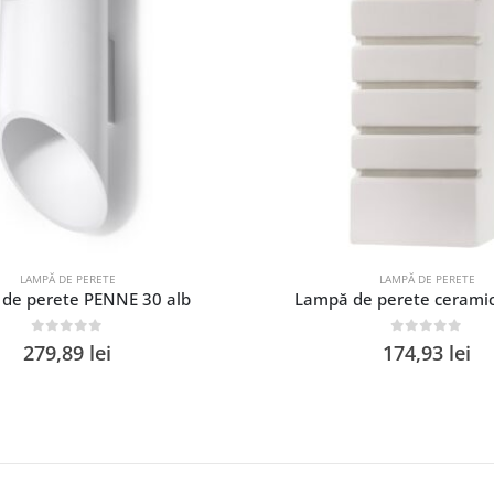
LAMPĂ DE PERETE
LAMPĂ DE PERETE
de perete PENNE 30 alb
Lampă de perete cerami
0
out of 5
0
out of 5
279,89
lei
174,93
lei