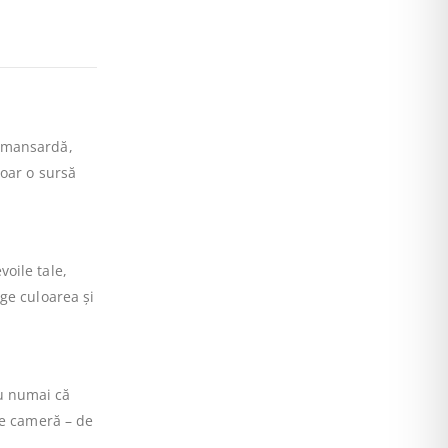
e mansardă,
doar o sursă
oile tale,
ge culoarea și
nu numai că
de cameră – de