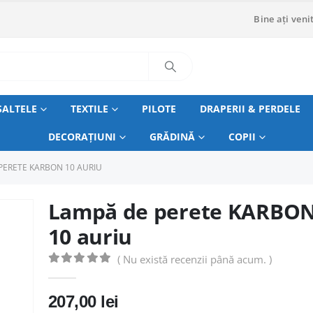
Bine ați venit
SALTELE
TEXTILE
PILOTE
DRAPERII & PERDELE
DECORAȚIUNI
GRĂDINĂ
COPII
PERETE KARBON 10 AURIU
Lampă de perete KARBO
10 auriu
( Nu există recenzii până acum. )
0
out of 5
207,00
lei