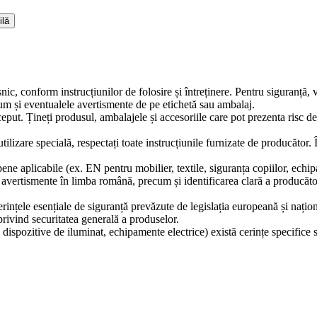
ilă
snic, conform instrucțiunilor de folosire și întreținere. Pentru siguranță,
ecum și eventualele avertismente de pe etichetă sau ambalaj.
ceput. Țineți produsul, ambalajele și accesoriile care pot prezenta risc d
tilizare specială, respectați toate instrucțiunile furnizate de producător.
ne aplicabile (ex. EN pentru mobilier, textile, siguranța copiilor, echip
și avertismente în limba română, precum și identificarea clară a producă
erințele esențiale de siguranță prevăzute de legislația europeană și naț
ivind securitatea generală a produselor.
 dispozitive de iluminat, echipamente electrice) există cerințe specifice 