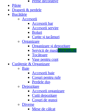
Perne decorative
Pilote
Draperii & perdele
Bucătărie
Accesorii
Accesorii bar
Accesorii servire
Boluri
Cuțite și tacâmuri
Organizare
Organizare și depozitare
Servicii de masă
PREMIUM
Tocătoare
Vase pentru copt
Curățenie & Organizare
Baie
Accesorii baie
Coșuri pentru rufe
Perdele duș
Depozitare
Accesorii organizare
Cutii depozitare
Coșuri de gunoi
Diverse
Mese de călcat