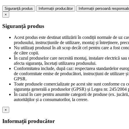
Siguranță produs
Informații producător
Informații persoană responsab
×
Siguranță produs
Acest produs este destinat utilizării în condiții normale de uz ca
produsului, instrucțiunile de utilizare, montaj și întreținere, pr
Nu utilizați produsul în alt scop decât cel pentru care a fost con
de către copii.
În cazul produselor care necesită montaj, instalare electrică sau u
afecta siguranța, încetați utilizarea produsului.
Conformitatea include, după caz: respectarea standardelor europe
de conformitate emise de producători, instrucțiuni de utilizare 
GPSR.
Toate produsele comercializate pe acest site sunt conforme cu c
siguranța generală a produselor (GPSR) și Legea nr. 245/2004 pr
În cazul în care pentru anumite categorii de produse (ex. jucării,
autorităților și a consumatorilor, la cerere.
×
Informații producător