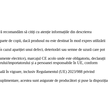
 vă recomandăm să citiți cu atenție informațiile din descrierea
eparte de copii, dacă produsul nu este destinat în mod expres utilizării
 În cazul apariției unui defect, deteriorări sau semne de uzură care pot
amente electrice), marcajul CE acolo unde este obligatoriu, declarații
torului/importatorului și a persoanei responsabile în UE, conform
ională în vigoare, inclusiv Regulamentul (UE) 2023/988 privind
suplimentare, acestea sunt asigurate de producători și puse la dispoziția