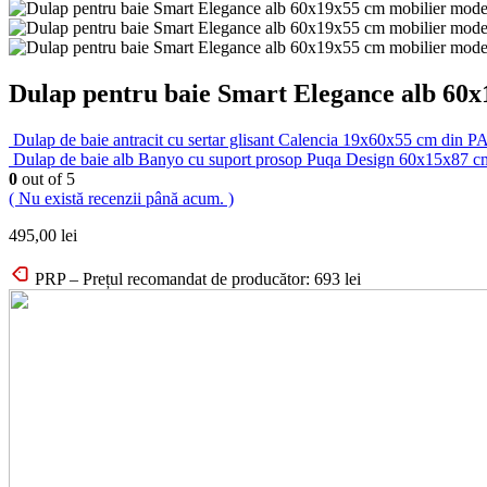
Dulap pentru baie Smart Elegance alb 60x
Dulap de baie antracit cu sertar glisant Calencia 19x60x55 cm din PAL
Dulap de baie alb Banyo cu suport prosop Puqa Design 60x15x87
0
out of 5
( Nu există recenzii până acum. )
495,00
lei
PRP – Prețul recomandat de producător:
693
lei