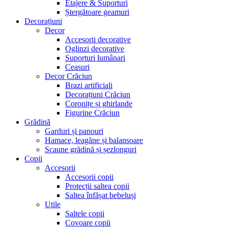
Etajere & Suporturi
Ștergătoare geamuri
Decorațiuni
Decor
Accesorii decorative
Oglinzi decorative
Suporturi lumânari
Ceasuri
Decor Crăciun
Brazi artificiali
Decorațiuni Crăciun
Coronițe și ghirlande
Figurine Crăciun
Grădină
Garduri și panouri
Hamace, leagăne și balansoare
Scaune grădină și șezlonguri
Copii
Accesorii
Accesorii copii
Protecții saltea copii
Saltea înfășat bebeluși
Utile
Saltele copii
Covoare copii