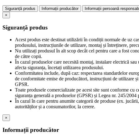
Siguranță produs
Informații producător
Informații persoană responsab
×
Siguranță produs
Acest produs este destinat utilizării în condiții normale de uz ca
produsului, instrucțiunile de utilizare, montaj și întreținere, pr
Nu utilizați produsul în alt scop decât cel pentru care a fost con
de către copii.
În cazul produselor care necesită montaj, instalare electrică sau u
afecta siguranța, încetați utilizarea produsului.
Conformitatea include, după caz: respectarea standardelor europe
de conformitate emise de producători, instrucțiuni de utilizare 
GPSR.
Toate produsele comercializate pe acest site sunt conforme cu c
siguranța generală a produselor (GPSR) și Legea nr. 245/2004 pr
În cazul în care pentru anumite categorii de produse (ex. jucării,
autorităților și a consumatorilor, la cerere.
×
Informații producător