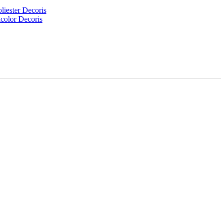
liester Decoris
icolor Decoris