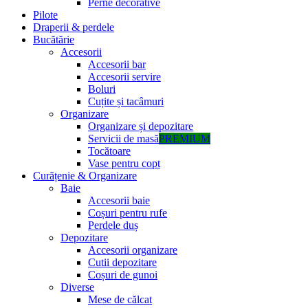
Perne decorative
Pilote
Draperii & perdele
Bucătărie
Accesorii
Accesorii bar
Accesorii servire
Boluri
Cuțite și tacâmuri
Organizare
Organizare și depozitare
Servicii de masă
PREMIUM
Tocătoare
Vase pentru copt
Curățenie & Organizare
Baie
Accesorii baie
Coșuri pentru rufe
Perdele duș
Depozitare
Accesorii organizare
Cutii depozitare
Coșuri de gunoi
Diverse
Mese de călcat