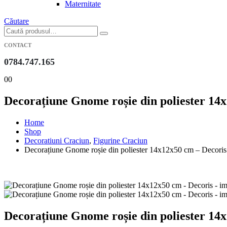
Maternitate
Căutare
CONTACT
0784.747.165
0
0
Decorațiune Gnome roșie din poliester 14
Home
Shop
Decoratiuni Craciun
,
Figurine Craciun
Decorațiune Gnome roșie din poliester 14x12x50 cm – Decoris
Decorațiune Gnome roșie din poliester 14