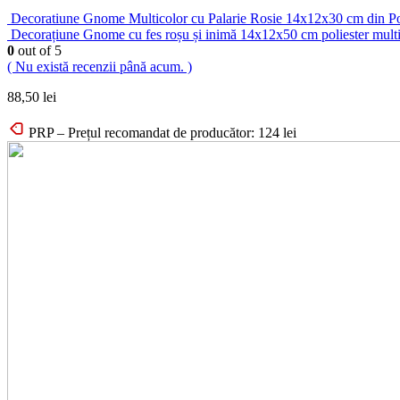
Decoratiune Gnome Multicolor cu Palarie Rosie 14x12x30 cm din Po
Decorațiune Gnome cu fes roșu și inimă 14x12x50 cm poliester mult
0
out of 5
( Nu există recenzii până acum. )
88,50
lei
PRP – Prețul recomandat de producător:
124
lei