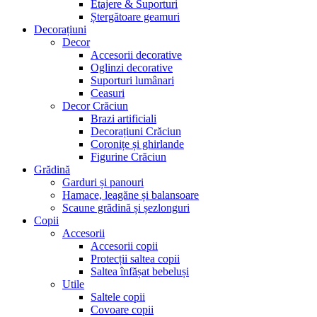
Etajere & Suporturi
Ștergătoare geamuri
Decorațiuni
Decor
Accesorii decorative
Oglinzi decorative
Suporturi lumânari
Ceasuri
Decor Crăciun
Brazi artificiali
Decorațiuni Crăciun
Coronițe și ghirlande
Figurine Crăciun
Grădină
Garduri și panouri
Hamace, leagăne și balansoare
Scaune grădină și șezlonguri
Copii
Accesorii
Accesorii copii
Protecții saltea copii
Saltea înfășat bebeluși
Utile
Saltele copii
Covoare copii