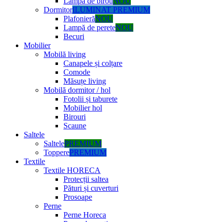
Lampă de birou
NOU
Dormitor
ILUMINAT PREMIUM
Plafonieră
NOU
Lampă de perete
NOU
Becuri
Mobilier
Mobilă living
Canapele și colțare
Comode
Măsuțe living
Mobilă dormitor / hol
Fotolii și taburete
Mobilier hol
Birouri
Scaune
Saltele
Saltele
PREMIUM
Toppere
PREMIUM
Textile
Textile HORECA
Protecții saltea
Pături și cuverturi
Prosoape
Perne
Perne Horeca