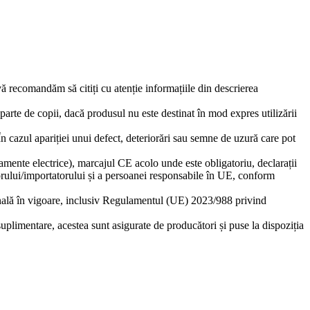
 vă recomandăm să citiți cu atenție informațiile din descrierea
eparte de copii, dacă produsul nu este destinat în mod expres utilizării
 În cazul apariției unui defect, deteriorări sau semne de uzură care pot
amente electrice), marcajul CE acolo unde este obligatoriu, declarații
torului/importatorului și a persoanei responsabile în UE, conform
ională în vigoare, inclusiv Regulamentul (UE) 2023/988 privind
suplimentare, acestea sunt asigurate de producători și puse la dispoziția