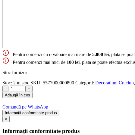
Pentru comenzi cu o valoare mai mare de
5.000 lei
, plata se poa
Pentru comenzi mai mici de
100 lei
, plata se poate efectua exclu
Stoc furnizor
Stoc:
2 în stoc
SKU:
5577000000890
Categorii:
Decoratiuni Craciun
-
+
Adaugă în coș
Comandă pe WhatsApp
Informații conformitate produs
×
Informații conformitate produs