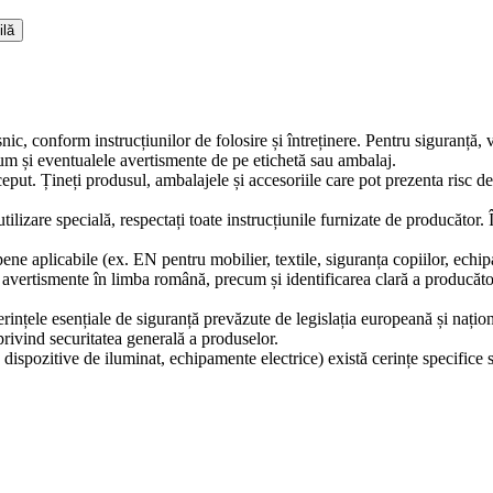
ilă
snic, conform instrucțiunilor de folosire și întreținere. Pentru siguranță,
ecum și eventualele avertismente de pe etichetă sau ambalaj.
ceput. Țineți produsul, ambalajele și accesoriile care pot prezenta risc d
tilizare specială, respectați toate instrucțiunile furnizate de producător.
ne aplicabile (ex. EN pentru mobilier, textile, siguranța copiilor, echip
și avertismente în limba română, precum și identificarea clară a producă
erințele esențiale de siguranță prevăzute de legislația europeană și naț
ivind securitatea generală a produselor.
 dispozitive de iluminat, echipamente electrice) există cerințe specifice 