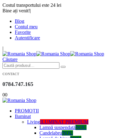
Costul transportului este 24 lei
Bine ați venit!
|
Blog
Contul meu
Favorite
Autentificare
|
Căutare
CONTACT
0784.747.165
0
0
PROMOȚII
Iluminat
Living
ILUMINAT PREMIUM
Lampă suspendată
NOU
Candelabru
NOU