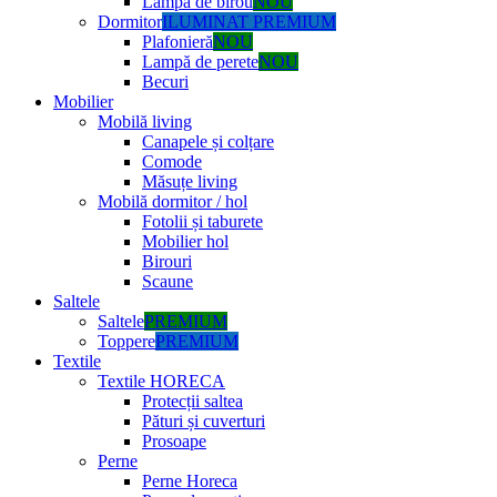
Lampă de birou
NOU
Dormitor
ILUMINAT PREMIUM
Plafonieră
NOU
Lampă de perete
NOU
Becuri
Mobilier
Mobilă living
Canapele și colțare
Comode
Măsuțe living
Mobilă dormitor / hol
Fotolii și taburete
Mobilier hol
Birouri
Scaune
Saltele
Saltele
PREMIUM
Toppere
PREMIUM
Textile
Textile HORECA
Protecții saltea
Pături și cuverturi
Prosoape
Perne
Perne Horeca