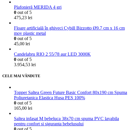
Plafonieră MERIDA 4 gri
0
out of 5
475,23
lei
Floare artificială în ghiveci Cybill Bizzotto Ø9.7 cm x 16 cm
mov plastic metal
0
out of 5
45,00
lei
Candelabru RIO 2 55/78 aur LED 3000K
0
out of 5
3.954,53
lei
CELE MAI VÂNDUTE
Topper Saltea Green Future Basic Confort 80x190 cm Spuma
Poliuretanica Elastica Husa PES 100%
0
out of 5
165,00
lei
Saltea infasat M bebeluca 38x70 cm spuma PVC lavabila
pentru confort si siguranta bebelusului
0
out of 5