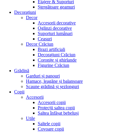
Etajere & Suporturi
Ștergătoare geamuri
Decorațiuni
Decor
Accesorii decorative
Oglinzi decorative
Suporturi lumânari
Ceasuri
Decor Crăciun
Brazi artificiali
Decorațiuni Crăciun
Coronițe și ghirlande
Figurine Crăciun
Grădină
Garduri și panouri
Hamace, leagăne și balansoare
Scaune grădină și șezlonguri
Copii
Accesorii
Accesorii copii
Protecții saltea copii
Saltea înfășat bebeluși
Utile
Saltele copii
Covoare copii