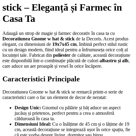
stick – Eleganță și Farmec în
Casa Ta
Adaugă un strop de magie și farmec decorativ în casa ta cu
Decoratiunea Gnome w hat & stick
de la Decoris. Acest produs
elegant, cu dimensiuni de
19x7x45 cm
, îmbină perfect stilul rustic
cu un design modern, fiind ideal pentru a înfrumuseța orice colț al
locuinței tale. Fabricat din
poliester
de calitate, această decorațiune
este disponibilă într-o combinație plăcută de culori
albastru și alb
,
care aduce un aer proaspăt și vesel în orice încăpere.
Caracteristici Principale
Decoratiunea Gnome w hat & stick se remarcă printr-o serie de
caracteristici care o fac un element de decor de neratat:
Design Unic:
Gnomul cu pălărie și băț aduce un aspect
jucăuș și prietenos, perfect pentru a crea o atmosferă
călduroasă în casa ta.
Dimensiuni Ideal:
Cu o înălțime de 45 cm și o lățime de 19
cm, această decorațiune se integrează ușor în orice spațiu, fie
că este vorba despre living, dormitor sau birou.