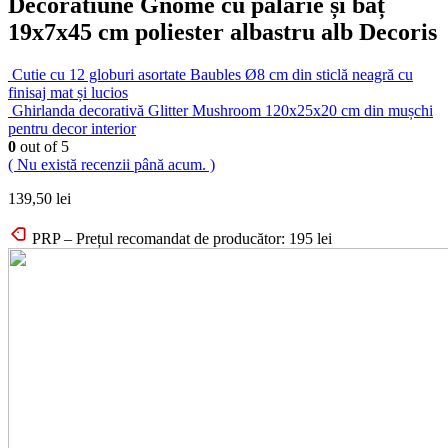
Decoratiune Gnome cu pălărie și băț
19x7x45 cm poliester albastru alb Decoris
Cutie cu 12 globuri asortate Baubles Ø8 cm din sticlă neagră cu
finisaj mat și lucios
Ghirlanda decorativă Glitter Mushroom 120x25x20 cm din mușchi
pentru decor interior
0
out of 5
( Nu există recenzii până acum. )
139,50
lei
PRP – Prețul recomandat de producător:
195
lei