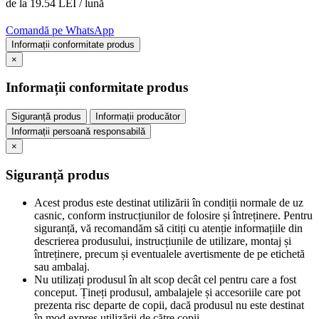
de la 19.54 LEI / lună
Comandă pe WhatsApp
Informații conformitate produs
×
Informații conformitate produs
Siguranță produs
Informații producător
Informații persoană responsabilă
×
Siguranță produs
Acest produs este destinat utilizării în condiții normale de uz
casnic, conform instrucțiunilor de folosire și întreținere. Pentru
siguranță, vă recomandăm să citiți cu atenție informațiile din
descrierea produsului, instrucțiunile de utilizare, montaj și
întreținere, precum și eventualele avertismente de pe etichetă
sau ambalaj.
Nu utilizați produsul în alt scop decât cel pentru care a fost
conceput. Țineți produsul, ambalajele și accesoriile care pot
prezenta risc departe de copii, dacă produsul nu este destinat
în mod expres utilizării de către copii.