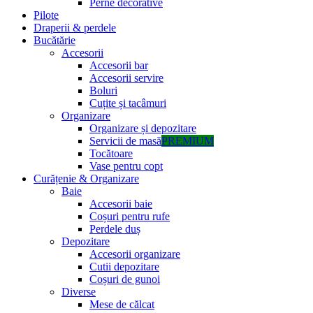
Perne decorative
Pilote
Draperii & perdele
Bucătărie
Accesorii
Accesorii bar
Accesorii servire
Boluri
Cuțite și tacâmuri
Organizare
Organizare și depozitare
Servicii de masă
PREMIUM
Tocătoare
Vase pentru copt
Curățenie & Organizare
Baie
Accesorii baie
Coșuri pentru rufe
Perdele duș
Depozitare
Accesorii organizare
Cutii depozitare
Coșuri de gunoi
Diverse
Mese de călcat