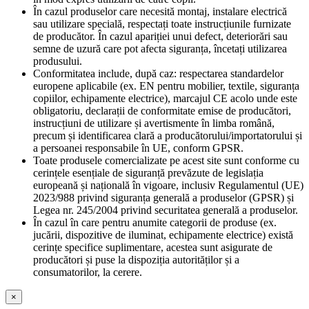
În cazul produselor care necesită montaj, instalare electrică
sau utilizare specială, respectați toate instrucțiunile furnizate
de producător. În cazul apariției unui defect, deteriorări sau
semne de uzură care pot afecta siguranța, încetați utilizarea
produsului.
Conformitatea include, după caz: respectarea standardelor
europene aplicabile (ex. EN pentru mobilier, textile, siguranța
copiilor, echipamente electrice), marcajul CE acolo unde este
obligatoriu, declarații de conformitate emise de producători,
instrucțiuni de utilizare și avertismente în limba română,
precum și identificarea clară a producătorului/importatorului și
a persoanei responsabile în UE, conform GPSR.
Toate produsele comercializate pe acest site sunt conforme cu
cerințele esențiale de siguranță prevăzute de legislația
europeană și națională în vigoare, inclusiv Regulamentul (UE)
2023/988 privind siguranța generală a produselor (GPSR) și
Legea nr. 245/2004 privind securitatea generală a produselor.
În cazul în care pentru anumite categorii de produse (ex.
jucării, dispozitive de iluminat, echipamente electrice) există
cerințe specifice suplimentare, acestea sunt asigurate de
producători și puse la dispoziția autorităților și a
consumatorilor, la cerere.
×