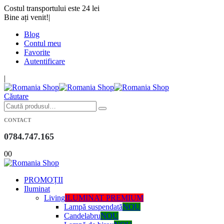
Costul transportului este 24 lei
Bine ați venit!
|
Blog
Contul meu
Favorite
Autentificare
|
Căutare
CONTACT
0784.747.165
0
0
PROMOȚII
Iluminat
Living
ILUMINAT PREMIUM
Lampă suspendată
NOU
Candelabru
NOU