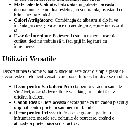
Materiale de Calitate:
Fabricată din poliester, această
decorațiune este nu doar estetică, ci și durabilă, rezistând cu
brio la uzura zilnică.
Culori Atrăgătoare:
Combinația de albastru și alb îți va
încânta privirea și va aduce un aer de prospețime în decorul
tău.
Ușor de Întreținut:
Poliesterul este un material ușor de
curățat, deci nu trebuie să-ți faci griji în legătură cu
întreținerea.
Utilizări Versatile
Decoratiunea Gnome w hat & stick nu este doar o simplă piesă de
decor; este un element versatil care poate fi folosit în diverse moduri:
Decor pentru Sărbători:
Perfectă pentru Crăciun sau alte
sărbători, această decorațiune va adăuga un spirit festiv
oricărei încăperi.
Cadou Ideal:
Oferă această decorațiune ca un cadou plăcut și
original pentru prietenii sau membrii familiei.
Decor pentru Petreceri:
Folosește gnomul pentru a
înfrumuseța mesele sau colțurile de petrecere, creând o
atmosferă prietenoasă și distractivă.