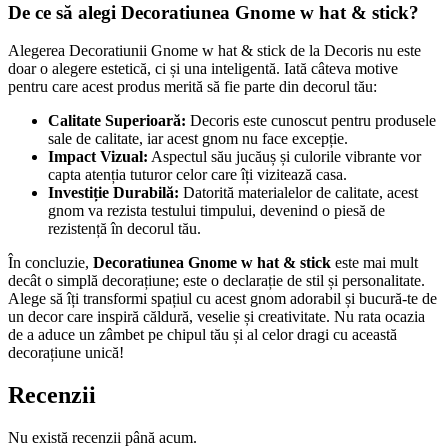
De ce să alegi Decoratiunea Gnome w hat & stick?
Alegerea Decoratiunii Gnome w hat & stick de la Decoris nu este
doar o alegere estetică, ci și una inteligentă. Iată câteva motive
pentru care acest produs merită să fie parte din decorul tău:
Calitate Superioară:
Decoris este cunoscut pentru produsele
sale de calitate, iar acest gnom nu face excepție.
Impact Vizual:
Aspectul său jucăuș și culorile vibrante vor
capta atenția tuturor celor care îți vizitează casa.
Investiție Durabilă:
Datorită materialelor de calitate, acest
gnom va rezista testului timpului, devenind o piesă de
rezistență în decorul tău.
În concluzie,
Decoratiunea Gnome w hat & stick
este mai mult
decât o simplă decorațiune; este o declarație de stil și personalitate.
Alege să îți transformi spațiul cu acest gnom adorabil și bucură-te de
un decor care inspiră căldură, veselie și creativitate. Nu rata ocazia
de a aduce un zâmbet pe chipul tău și al celor dragi cu această
decorațiune unică!
Recenzii
Nu există recenzii până acum.