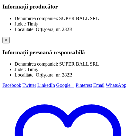
Informații producător
Denumirea companiei: SUPER BALL SRL
Județ: Timiș
Localitate: Orțișoara, nr. 282B
×
Informații persoană responsabilă
Denumirea companiei: SUPER BALL SRL
Județ: Timiș
Localitate: Orțișoara, nr. 282B
Facebook
Twitter
LinkedIn
Google +
Pinterest
Email
WhatsApp