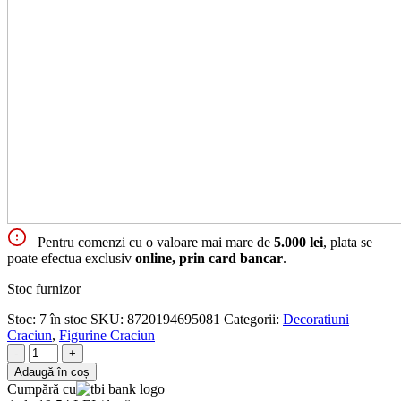
Pentru comenzi cu o valoare mai mare de
5.000 lei
, plata se
poate efectua exclusiv
online, prin card bancar
.
Stoc furnizor
Stoc:
7 în stoc
SKU:
8720194695081
Categorii:
Decoratiuni
Craciun
,
Figurine Craciun
-
+
Adaugă în coș
Cumpără cu