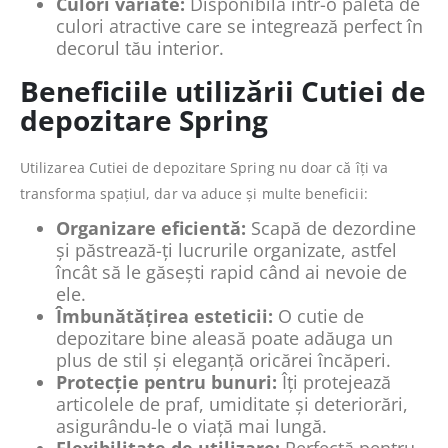
Culori variate:
Disponibilă într-o paletă de
culori atractive care se integrează perfect în
decorul tău interior.
Beneficiile utilizării Cutiei de
depozitare Spring
Utilizarea Cutiei de depozitare Spring nu doar că îți va
transforma spațiul, dar va aduce și multe beneficii:
Organizare eficientă:
Scapă de dezordine
și păstrează-ți lucrurile organizate, astfel
încât să le găsești rapid când ai nevoie de
ele.
Îmbunătățirea esteticii:
O cutie de
depozitare bine aleasă poate adăuga un
plus de stil și eleganță oricărei încăperi.
Protecție pentru bunuri:
Îți protejează
articolele de praf, umiditate și deteriorări,
asigurându-le o viață mai lungă.
Flexibilitate de utilizare:
Perfectă pentru