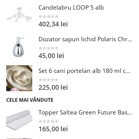
Candelabru LOOP 5 alb
402,34
lei
0
out of 5
Dozator sapun lichid Polaris Chrome argintiu ceramica 9.4 x 16.5 x 10 cm accesorii baie moderne
45,00
lei
0
out of 5
Set 6 cani portelan alb 180 ml cu 6 farfurii 12 cm Kutahya Porselen compatibil masina de spalat vase
225,00
lei
0
out of 5
CELE MAI VÂNDUTE
Topper Saltea Green Future Basic Confort 80x190 cm Spuma Poliuretanica Elastica Husa PES 100%
165,00
lei
0
out of 5