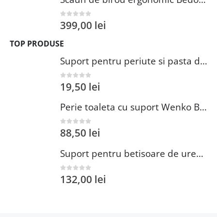
399,00
lei
0
out of 5
TOP PRODUSE
Suport pentru periute si pasta de dinti Wenko Brasil Petrol 7.3 x 10.3 cm plastic verde inchis
19,50
lei
0
out of 5
Perie toaleta cu suport Wenko Brasil Petrol 10x37 cm plastic verde inchis
88,50
lei
0
out of 5
Suport pentru betisoare de urechi si dischete demachiante Wenko 18 cm inox plastic argintiu
132,00
lei
0
out of 5