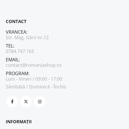
CONTACT
VRANCEA:
Str. Mag. Gării nr.12
TEL:
0784.747.165
EMAIL:
contact@romaniashop.ro
PROGRAM:
Luni - Vineri / 09:00 - 17:00
Sâmbătă / Duminică - Închis
INFORMAȚII