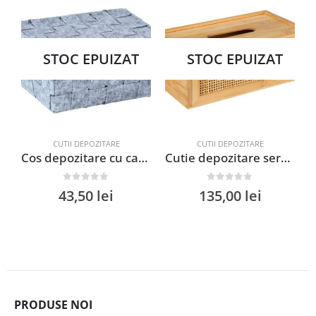
STOC EPUIZAT
STOC EPUIZAT
CUTII DEPOZITARE
CUTII DEPOZITARE
Cos depozitare cu capac Wenko Adria Feltro mini long gri 19 x 9.4 x 14 cm poliester
Cutie depozitare servetele 25x10x13 cm bambus ratan natural Wenko Allegre pentru organizare casa
0
out of 5
0
out of 5
43,50
lei
135,00
lei
PRODUSE NOI