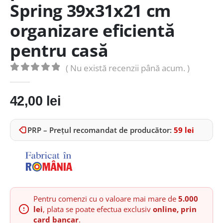
Spring 39x31x21 cm
organizare eficientă
pentru casă
( Nu există recenzii până acum. )
0
out of 5
42,00
lei
PRP – Prețul recomandat de producător:
59
lei
Pentru comenzi cu o valoare mai mare de
5.000
lei
, plata se poate efectua exclusiv
online, prin
card bancar
.