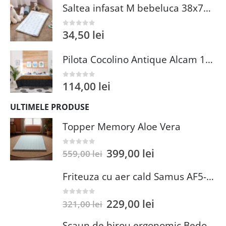
Saltea infasat M bebeluca 38x70 cm spuma PVC lavabila pentru confort si siguranta bebelusului
34,50
lei
0
out of 5
Pilota Cocolino Antique Alcam 140x200 cm din Microfibra si Fleece pentru Confort Premium
114,00
lei
0
out of 5
ULTIMELE PRODUSE
Topper Memory Aloe Vera
399,00
lei
0
out of 5
559,00
lei
Friteuza cu aer cald Samus AF5-S1400DW
229,00
lei
0
out of 5
321,00
lei
Scaun de birou ergonomic Bedora Lotte, Mesh, Negru/Rosu