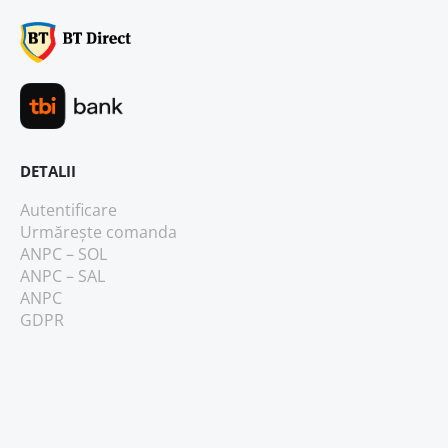
DETALII
Autentificare
Urmărește comanda
ANPC – SOL
ANPC – SAL
ANPC
GDPR