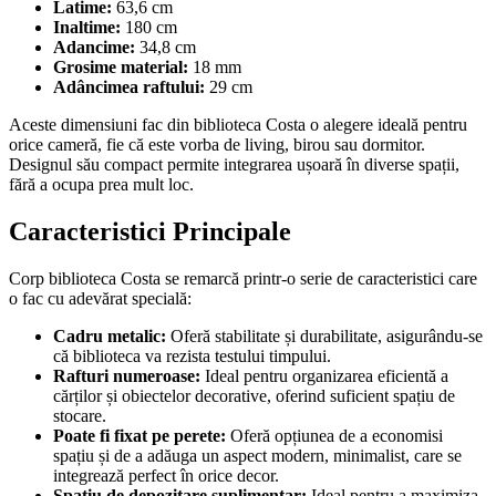
Latime:
63,6 cm
Inaltime:
180 cm
Adancime:
34,8 cm
Grosime material:
18 mm
Adâncimea raftului:
29 cm
Aceste dimensiuni fac din biblioteca Costa o alegere ideală pentru
orice cameră, fie că este vorba de living, birou sau dormitor.
Designul său compact permite integrarea ușoară în diverse spații,
fără a ocupa prea mult loc.
Caracteristici Principale
Corp biblioteca Costa se remarcă printr-o serie de caracteristici care
o fac cu adevărat specială:
Cadru metalic:
Oferă stabilitate și durabilitate, asigurându-se
că biblioteca va rezista testului timpului.
Rafturi numeroase:
Ideal pentru organizarea eficientă a
cărților și obiectelor decorative, oferind suficient spațiu de
stocare.
Poate fi fixat pe perete:
Oferă opțiunea de a economisi
spațiu și de a adăuga un aspect modern, minimalist, care se
integrează perfect în orice decor.
Spatiu de depozitare suplimentar:
Ideal pentru a maximiza