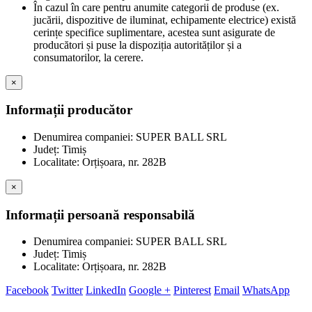
În cazul în care pentru anumite categorii de produse (ex.
jucării, dispozitive de iluminat, echipamente electrice) există
cerințe specifice suplimentare, acestea sunt asigurate de
producători și puse la dispoziția autorităților și a
consumatorilor, la cerere.
×
Informații producător
Denumirea companiei: SUPER BALL SRL
Județ: Timiș
Localitate: Orțișoara, nr. 282B
×
Informații persoană responsabilă
Denumirea companiei: SUPER BALL SRL
Județ: Timiș
Localitate: Orțișoara, nr. 282B
Facebook
Twitter
LinkedIn
Google +
Pinterest
Email
WhatsApp