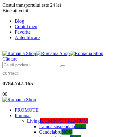
Costul transportului este 24 lei
Bine ați venit!
|
Blog
Contul meu
Favorite
Autentificare
|
Căutare
CONTACT
0784.747.165
0
0
PROMOȚII
Iluminat
Living
ILUMINAT PREMIUM
Lampă suspendată
NOU
Candelabru
NOU