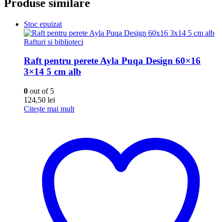
Produse similare
Stoc epuizat
Rafturi si biblioteci
Raft pentru perete Ayla Puqa Design 60×16
3×14 5 cm alb
0
out of 5
124,50
lei
Citește mai mult