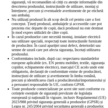
siguranță, vă recomandăm să citiți cu atenție informațiile din
descrierea produsului, instrucțiunile de utilizare, montaj și
întreținere, precum și eventualele avertismente de pe etichetă
sau ambalaj.
Nu utilizați produsul în alt scop decât cel pentru care a fost
conceput. Țineți produsul, ambalajele și accesoriile care pot
prezenta risc departe de copii, dacă produsul nu este destinat
în mod expres utilizării de către copii.
În cazul produselor care necesită montaj, instalare electrică
sau utilizare specială, respectați toate instrucțiunile furnizate
de producător. În cazul apariției unui defect, deteriorări sau
semne de uzură care pot afecta siguranța, încetați utilizarea
produsului.
Conformitatea include, după caz: respectarea standardelor
europene aplicabile (ex. EN pentru mobilier, textile, siguranța
copiilor, echipamente electrice), marcajul CE acolo unde este
obligatoriu, declarații de conformitate emise de producători,
instrucțiuni de utilizare și avertismente în limba română,
precum și identificarea clară a producătorului/importatorului și
a persoanei responsabile în UE, conform GPSR.
Toate produsele comercializate pe acest site sunt conforme cu
cerințele esențiale de siguranță prevăzute de legislația
europeană și națională în vigoare, inclusiv Regulamentul (UE)
2023/988 privind siguranța generală a produselor (GPSR) și
Legea nr. 245/2004 privind securitatea generală a produselor.