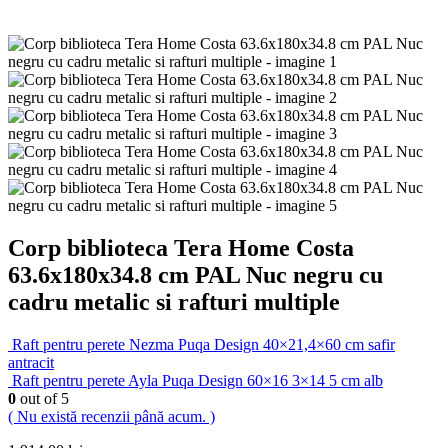
Corp biblioteca Tera Home Costa
63.6x180x34.8 cm PAL Nuc negru cu
cadru metalic si rafturi multiple
Raft pentru perete Nezma Puqa Design 40×21,4×60 cm safir
antracit
Raft pentru perete Ayla Puqa Design 60×16 3×14 5 cm alb
0
out of 5
( Nu există recenzii până acum. )