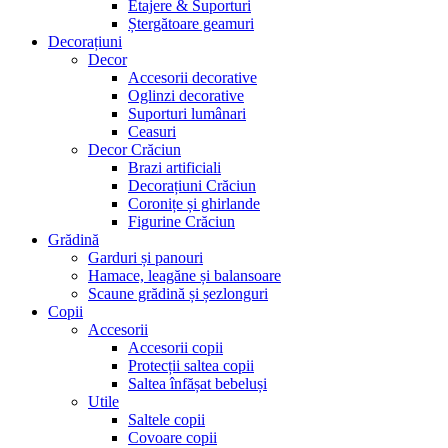
Etajere & Suporturi
Ștergătoare geamuri
Decorațiuni
Decor
Accesorii decorative
Oglinzi decorative
Suporturi lumânari
Ceasuri
Decor Crăciun
Brazi artificiali
Decorațiuni Crăciun
Coronițe și ghirlande
Figurine Crăciun
Grădină
Garduri și panouri
Hamace, leagăne și balansoare
Scaune grădină și șezlonguri
Copii
Accesorii
Accesorii copii
Protecții saltea copii
Saltea înfășat bebeluși
Utile
Saltele copii
Covoare copii