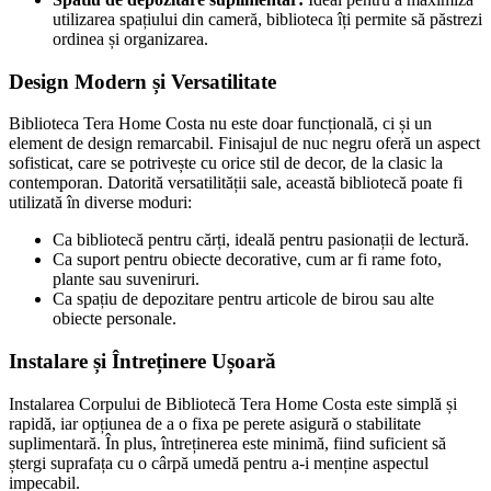
utilizarea spațiului din cameră, biblioteca îți permite să păstrezi
ordinea și organizarea.
Design Modern și Versatilitate
Biblioteca Tera Home Costa nu este doar funcțională, ci și un
element de design remarcabil. Finisajul de nuc negru oferă un aspect
sofisticat, care se potrivește cu orice stil de decor, de la clasic la
contemporan. Datorită versatilității sale, această bibliotecă poate fi
utilizată în diverse moduri:
Ca bibliotecă pentru cărți, ideală pentru pasionații de lectură.
Ca suport pentru obiecte decorative, cum ar fi rame foto,
plante sau suveniruri.
Ca spațiu de depozitare pentru articole de birou sau alte
obiecte personale.
Instalare și Întreținere Ușoară
Instalarea Corpului de Bibliotecă Tera Home Costa este simplă și
rapidă, iar opțiunea de a o fixa pe perete asigură o stabilitate
suplimentară. În plus, întreținerea este minimă, fiind suficient să
ștergi suprafața cu o cârpă umedă pentru a-i menține aspectul
impecabil.