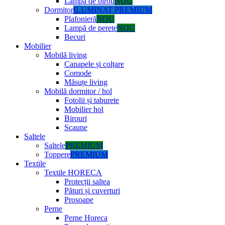
Lampă de birou
NOU
Dormitor
ILUMINAT PREMIUM
Plafonieră
NOU
Lampă de perete
NOU
Becuri
Mobilier
Mobilă living
Canapele și colțare
Comode
Măsuțe living
Mobilă dormitor / hol
Fotolii și taburete
Mobilier hol
Birouri
Scaune
Saltele
Saltele
PREMIUM
Toppere
PREMIUM
Textile
Textile HORECA
Protecții saltea
Pături și cuverturi
Prosoape
Perne
Perne Horeca