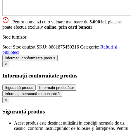
Pentru comenzi cu o valoare mai mare de
5.000 lei
, plata se
poate efectua exclusiv
online, prin card bancar
.
Stoc furnizor
Stoc:
Stoc epuizat
SKU:
8681875450316
Categorie:
Rafturi si
biblioteci
Informații conformitate produs
×
Informații conformitate produs
Siguranță produs
Informații producător
Informații persoană responsabilă
×
Siguranță produs
Acest produs este destinat utilizării în condiții normale de uz
casnic, conform instrucțiunilor de folosire și întreținere. Pentru