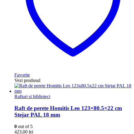
Favorite
Vezi produsul
Rafturi si biblioteci
Raft de perete Homitis Leo 123×80.5×22 cm
Stejar PAL 18 mm
0
out of 5
423,00
lei