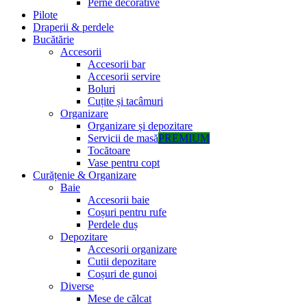
Perne decorative
Pilote
Draperii & perdele
Bucătărie
Accesorii
Accesorii bar
Accesorii servire
Boluri
Cuțite și tacâmuri
Organizare
Organizare și depozitare
Servicii de masă
PREMIUM
Tocătoare
Vase pentru copt
Curățenie & Organizare
Baie
Accesorii baie
Coșuri pentru rufe
Perdele duș
Depozitare
Accesorii organizare
Cutii depozitare
Coșuri de gunoi
Diverse
Mese de călcat