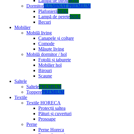
Lampă de birou
NOU
Dormitor
ILUMINAT PREMIUM
Plafonieră
NOU
Lampă de perete
NOU
Becuri
Mobilier
Mobilă living
Canapele și colțare
Comode
Măsuțe living
Mobilă dormitor / hol
Fotolii și taburete
Mobilier hol
Birouri
Scaune
Saltele
Saltele
PREMIUM
Toppere
PREMIUM
Textile
Textile HORECA
Protecții saltea
Pături și cuverturi
Prosoape
Perne
Perne Horeca