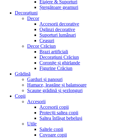
Etajere & Suporturi
Ștergătoare geamuri
Decorațiuni
Decor
Accesorii decorative
Oglinzi decorative
Suporturi lumânari
Ceasuri
Decor Crăciun
Brazi artificiali
Decorațiuni Crăciun
Coronițe și ghirlande
Figurine Crăciun
Grădină
Garduri și panouri
Hamace, leagăne și balansoare
Scaune grădină și șezlonguri
Copii
Accesorii
Accesorii copii
Protecții saltea copii
Saltea înfășat bebeluși
Utile
Saltele copii
Covoare copii