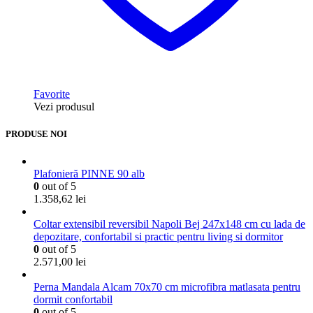
Favorite
Vezi produsul
PRODUSE NOI
Plafonieră PINNE 90 alb
0
out of 5
1.358,62
lei
Coltar extensibil reversibil Napoli Bej 247x148 cm cu lada de
depozitare, confortabil si practic pentru living si dormitor
0
out of 5
2.571,00
lei
Perna Mandala Alcam 70x70 cm microfibra matlasata pentru
dormit confortabil
0
out of 5