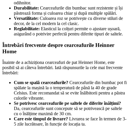
odihnitor.
Durabilitate:
Cearceafurile din bumbac sunt rezistente și își
păstrează forma și culoarea chiar și după multiple spălări.
Versatilitate:
Culoarea roz se potrivește cu diverse stiluri de
decor, de la cel modern la cel clasic.
Reglabilitate:
Elasticul la colțuri permite o ajustare ușoară,
asigurând o potrivire perfectă pentru diferite tipuri de saltele.
Întrebări frecvente despre cearceafurile Heinner
Home
Înainte de a achiziționa cearceafuri de pat Heinner Home, este
posibil să ai câteva întrebări. Iată răspunsurile la cele mai frecvente
întrebări:
Cum se spală cearceafurile?
Cearceafurile din bumbac pot fi
spălate la mașină la o temperatură de până la 40 de grade
Celsius. Este recomandat să se evite înălbitorii pentru a păstra
culorile vibrante.
Se potrivesc cearceafurile pe saltele de diferite înălțimi?
Da, cearceafurile sunt concepute să se potrivească pe saltele
cu o înălțime maximă de 30 cm.
Care este timpul de livrare?
Livrarea se face în termen de 3-
5 zile lucrătoare, în funcție de locația ta.