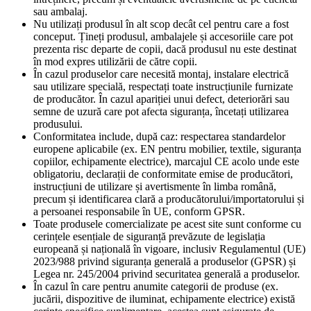
sau ambalaj.
Nu utilizați produsul în alt scop decât cel pentru care a fost
conceput. Țineți produsul, ambalajele și accesoriile care pot
prezenta risc departe de copii, dacă produsul nu este destinat
în mod expres utilizării de către copii.
În cazul produselor care necesită montaj, instalare electrică
sau utilizare specială, respectați toate instrucțiunile furnizate
de producător. În cazul apariției unui defect, deteriorări sau
semne de uzură care pot afecta siguranța, încetați utilizarea
produsului.
Conformitatea include, după caz: respectarea standardelor
europene aplicabile (ex. EN pentru mobilier, textile, siguranța
copiilor, echipamente electrice), marcajul CE acolo unde este
obligatoriu, declarații de conformitate emise de producători,
instrucțiuni de utilizare și avertismente în limba română,
precum și identificarea clară a producătorului/importatorului și
a persoanei responsabile în UE, conform GPSR.
Toate produsele comercializate pe acest site sunt conforme cu
cerințele esențiale de siguranță prevăzute de legislația
europeană și națională în vigoare, inclusiv Regulamentul (UE)
2023/988 privind siguranța generală a produselor (GPSR) și
Legea nr. 245/2004 privind securitatea generală a produselor.
În cazul în care pentru anumite categorii de produse (ex.
jucării, dispozitive de iluminat, echipamente electrice) există