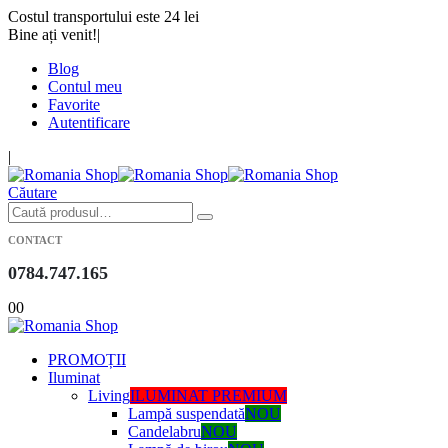
Costul transportului este 24 lei
Bine ați venit!
|
Blog
Contul meu
Favorite
Autentificare
|
Căutare
CONTACT
0784.747.165
0
0
PROMOȚII
Iluminat
Living
ILUMINAT PREMIUM
Lampă suspendată
NOU
Candelabru
NOU