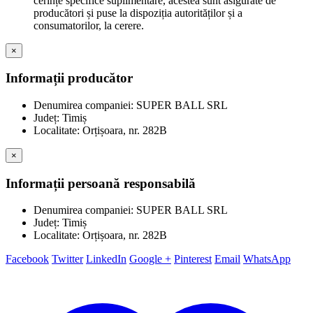
cerințe specifice suplimentare, acestea sunt asigurate de
producători și puse la dispoziția autorităților și a
consumatorilor, la cerere.
×
Informații producător
Denumirea companiei: SUPER BALL SRL
Județ: Timiș
Localitate: Orțișoara, nr. 282B
×
Informații persoană responsabilă
Denumirea companiei: SUPER BALL SRL
Județ: Timiș
Localitate: Orțișoara, nr. 282B
Facebook
Twitter
LinkedIn
Google +
Pinterest
Email
WhatsApp