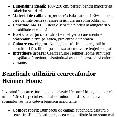
Dimensiune ideală:
160×200 cm, perfect pentru majoritatea
saltelelor standard.
Material de calitate superioară:
Fabricat din 100% bumbac,
care permite pielii să respire și asigură un somn odihnitor.
Densitate 144 TC:
Oferă o senzație plăcută la atingere și o
durabilitate excelentă.
Elastic la colțuri:
Construcție inteligentă care menține
cearceafurile fixe pe saltea, prevenind alunecarea.
Culoare roz elegant:
Adaugă o notă de culoare și stil în
dormitorul tău, fiind ușor de asortat cu diverse lenjerii de pat.
Întreținere ușoară:
Cearceafurile Heinner Home sunt ușor
de spălat și întreținut, păstrându-și aspectul proaspăt și culorile
vibrante.
Beneficiile utilizării cearceafurilor
Heinner Home
Investind în cearceafuri de pat cu elastic Heinner Home, nu doar că
îmbunătățești aspectul estetic al dormitorului, dar și calitatea
somnului tău. Iată câteva beneficii importante:
Confort sporit:
Bumbacul de calitate superioară asigură o
senzație plăcută la atingere, ceea ce contribuie la un somn mai