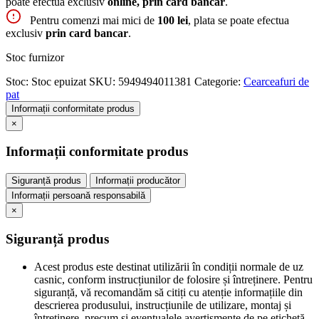
poate efectua exclusiv
online, prin card bancar
.
Pentru comenzi mai mici de
100 lei
, plata se poate efectua
exclusiv
prin card bancar
.
Stoc furnizor
Stoc:
Stoc epuizat
SKU:
5949494011381
Categorie:
Cearceafuri de
pat
Informații conformitate produs
×
Informații conformitate produs
Siguranță produs
Informații producător
Informații persoană responsabilă
×
Siguranță produs
Acest produs este destinat utilizării în condiții normale de uz
casnic, conform instrucțiunilor de folosire și întreținere. Pentru
siguranță, vă recomandăm să citiți cu atenție informațiile din
descrierea produsului, instrucțiunile de utilizare, montaj și
întreținere, precum și eventualele avertismente de pe etichetă