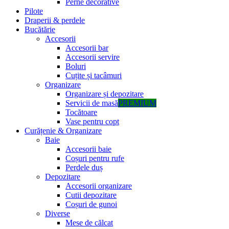
Perne decorative
Pilote
Draperii & perdele
Bucătărie
Accesorii
Accesorii bar
Accesorii servire
Boluri
Cuțite și tacâmuri
Organizare
Organizare și depozitare
Servicii de masă
PREMIUM
Tocătoare
Vase pentru copt
Curățenie & Organizare
Baie
Accesorii baie
Coșuri pentru rufe
Perdele duș
Depozitare
Accesorii organizare
Cutii depozitare
Coșuri de gunoi
Diverse
Mese de călcat