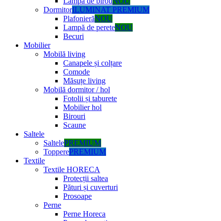
Lampă de birou
NOU
Dormitor
ILUMINAT PREMIUM
Plafonieră
NOU
Lampă de perete
NOU
Becuri
Mobilier
Mobilă living
Canapele și colțare
Comode
Măsuțe living
Mobilă dormitor / hol
Fotolii și taburete
Mobilier hol
Birouri
Scaune
Saltele
Saltele
PREMIUM
Toppere
PREMIUM
Textile
Textile HORECA
Protecții saltea
Pături și cuverturi
Prosoape
Perne
Perne Horeca