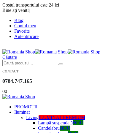
Costul transportului este 24 lei
Bine ați venit!
|
Blog
Contul meu
Favorite
Autentificare
|
Căutare
CONTACT
0784.747.165
0
0
PROMOȚII
Iluminat
Living
ILUMINAT PREMIUM
Lampă suspendată
NOU
Candelabru
NOU