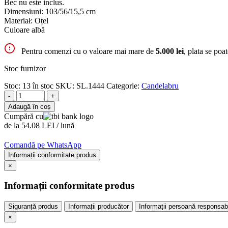
Bec nu este inclus.
Dimensiuni: 103/56/15,5 cm
Materiał: Oțel
Culoare albă
Pentru comenzi cu o valoare mai mare de
5.000 lei
, plata se poa
Stoc furnizor
Stoc:
13 în stoc
SKU:
SL.1444
Categorie:
Candelabru
-
+
Adaugă în coș
Cumpără cu
de la 54.08 LEI / lună
Comandă pe WhatsApp
Informații conformitate produs
×
Informații conformitate produs
Siguranță produs
Informații producător
Informații persoană responsab
×