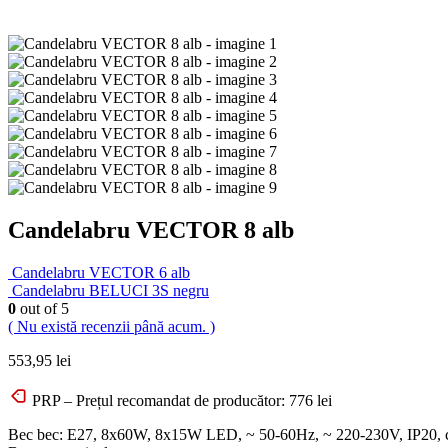
Candelabru VECTOR 8 alb
Candelabru VECTOR 6 alb
Candelabru BELUCI 3S negru
0
out of 5
( Nu există recenzii până acum. )
553,95
lei
PRP – Prețul recomandat de producător:
776
lei
Bec bec: E27, 8x60W, 8x15W LED, ~ 50-60Hz, ~ 220-230V, IP20, cl