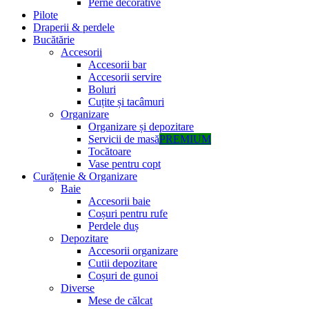
Perne decorative
Pilote
Draperii & perdele
Bucătărie
Accesorii
Accesorii bar
Accesorii servire
Boluri
Cuțite și tacâmuri
Organizare
Organizare și depozitare
Servicii de masă
PREMIUM
Tocătoare
Vase pentru copt
Curățenie & Organizare
Baie
Accesorii baie
Coșuri pentru rufe
Perdele duș
Depozitare
Accesorii organizare
Cutii depozitare
Coșuri de gunoi
Diverse
Mese de călcat