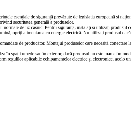
erințele esențiale de siguranță prevăzute de legislația europeană și naț
ivind securitatea generală a produselor.
iții normale de uz casnic. Pentru siguranță, instalați și utilizați produsul
lumină, opriți alimentarea cu energie electrică. Nu utilizați produsul dac
comandate de producător. Montajul produselor care necesită conectare la in
iza în spații umede sau în exterior, dacă produsul nu este marcat în mod e
m regulilor aplicabile echipamentelor electrice și electronice, acolo un