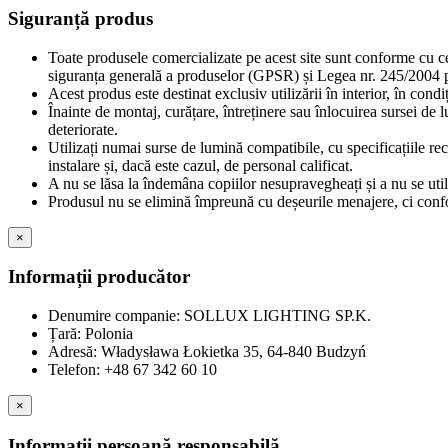
Siguranță produs
Toate produsele comercializate pe acest site sunt conforme cu c
siguranța generală a produselor (GPSR) și Legea nr. 245/2004 pr
Acest produs este destinat exclusiv utilizării în interior, în cond
Înainte de montaj, curățare, întreținere sau înlocuirea sursei de 
deteriorate.
Utilizați numai surse de lumină compatibile, cu specificațiile re
instalare și, dacă este cazul, de personal calificat.
A nu se lăsa la îndemâna copiilor nesupravegheați și a nu se util
Produsul nu se elimină împreună cu deșeurile menajere, ci confor
×
Informații producător
Denumire companie: SOLLUX LIGHTING SP.K.
Țară: Polonia
Adresă: Władysława Łokietka 35, 64-840 Budzyń
Telefon: +48 67 342 60 10
×
Informații persoană responsabilă