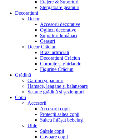
Etajere & Suporturi
Ștergătoare geamuri
Decorațiuni
Decor
Accesorii decorative
Oglinzi decorative
Suporturi lumânari
Ceasuri
Decor Crăciun
Brazi artificiali
Decorațiuni Crăciun
Coronițe și ghirlande
Figurine Crăciun
Grădină
Garduri și panouri
Hamace, leagăne și balansoare
Scaune grădină și șezlonguri
Copii
Accesorii
Accesorii copii
Protecții saltea copii
Saltea înfășat bebeluși
Utile
Saltele copii
Covoare copii