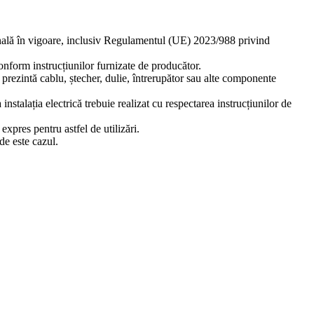
ională în vigoare, inclusiv Regulamentul (UE) 2023/988 privind
 conform instrucțiunilor furnizate de producător.
ă prezintă cablu, ștecher, dulie, întrerupător sau alte componente
stalația electrică trebuie realizat cu respectarea instrucțiunilor de
xpres pentru astfel de utilizări.
de este cazul.