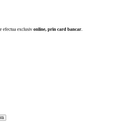
te efectua exclusiv
online, prin card bancar
.
ilă