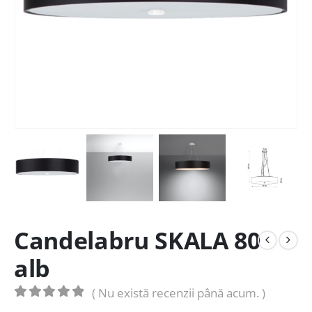
Candelabru SKALA 80
alb
( Nu există recenzii până acum. )
0
out of 5