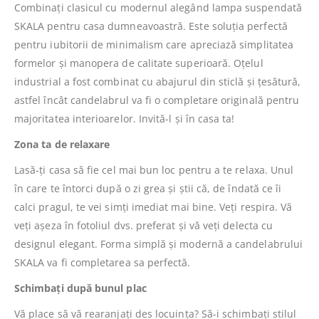
Combinați clasicul cu modernul alegând lampa suspendată
SKALA pentru casa dumneavoastră. Este soluția perfectă
pentru iubitorii de minimalism care apreciază simplitatea
formelor și manopera de calitate superioară. Oțelul
industrial a fost combinat cu abajurul din sticlă și țesătură,
astfel încât candelabrul va fi o completare originală pentru
majoritatea interioarelor. Invită-l și în casa ta!
Zona ta de relaxare
Lasă-ți casa să fie cel mai bun loc pentru a te relaxa. Unul
în care te întorci după o zi grea și știi că, de îndată ce îi
calci pragul, te vei simți imediat mai bine. Veți respira. Vă
veți așeza în fotoliul dvs. preferat și vă veți delecta cu
designul elegant. Forma simplă și modernă a candelabrului
SKALA va fi completarea sa perfectă.
Schimbați după bunul plac
Vă place să vă rearanjați des locuința? Să-i schimbați stilul