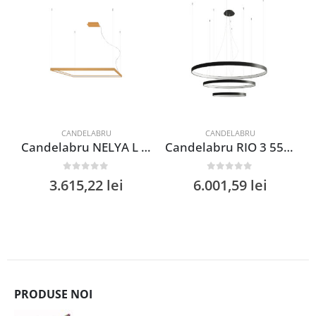
CANDELABRU
CANDELABRU
Candelabru NELYA L auriu 3000K
Candelabru RIO 3 55/78/110 negru LED 4000K
0
out of 5
0
out of 5
3.615,22
lei
6.001,59
lei
PRODUSE NOI