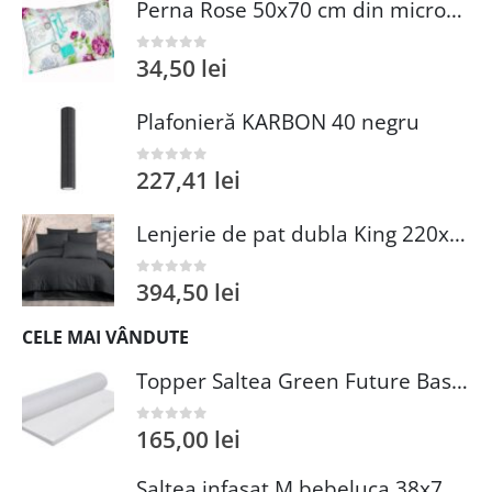
Perna Rose 50x70 cm din microfibra matlasata Alcam cu umplutura sintetica pentru dormit confortabil
34,50
lei
0
out of 5
Plafonieră KARBON 40 negru
227,41
lei
0
out of 5
Lenjerie de pat dubla King 220x240 cm 100% bumbac satinat antracit 3 piese Whitney Lilyum
394,50
lei
0
out of 5
CELE MAI VÂNDUTE
Topper Saltea Green Future Basic Confort 80x190 cm Spuma Poliuretanica Elastica Husa PES 100%
165,00
lei
0
out of 5
Saltea infasat M bebeluca 38x70 cm spuma PVC lavabila pentru confort si siguranta bebelusului