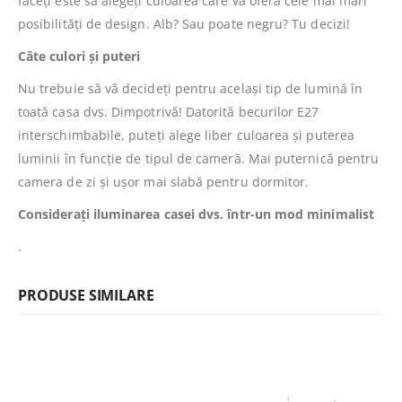
faceți este să alegeți culoarea care vă oferă cele mai mari
posibilități de design. Alb? Sau poate negru? Tu decizi!
Câte culori și puteri
Nu trebuie să vă decideți pentru același tip de lumină în
toată casa dvs. Dimpotrivă! Datorită becurilor E27
interschimbabile, puteți alege liber culoarea și puterea
luminii în funcție de tipul de cameră. Mai puternică pentru
camera de zi și ușor mai slabă pentru dormitor.
Considerați iluminarea casei dvs. într-un mod minimalist
.
PRODUSE SIMILARE