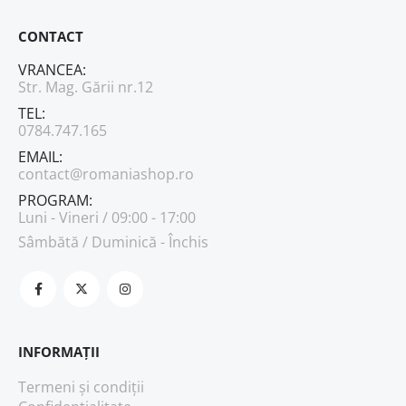
CONTACT
VRANCEA:
Str. Mag. Gării nr.12
TEL:
0784.747.165
EMAIL:
contact@romaniashop.ro
PROGRAM:
Luni - Vineri / 09:00 - 17:00
Sâmbătă / Duminică - Închis
INFORMAȚII
Termeni și condiții