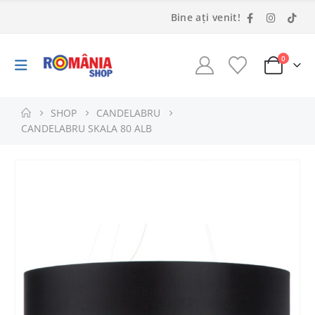
Bine ați venit!
0
SHOP
CANDELABRU
CANDELABRU SKALA 80 ALB