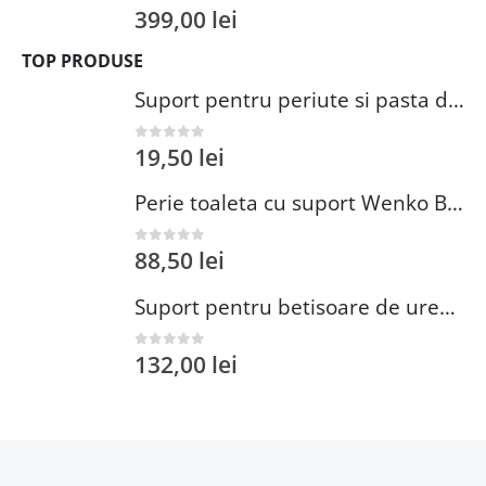
399,00
lei
0
out of 5
TOP PRODUSE
Suport pentru periute si pasta de dinti Wenko Brasil Petrol 7.3 x 10.3 cm plastic verde inchis
19,50
lei
0
out of 5
Perie toaleta cu suport Wenko Brasil Petrol 10x37 cm plastic verde inchis
88,50
lei
0
out of 5
Suport pentru betisoare de urechi si dischete demachiante Wenko 18 cm inox plastic argintiu
132,00
lei
0
out of 5