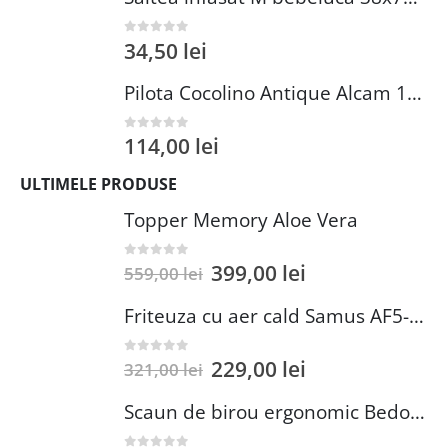
34,50
lei
0
out of 5
Pilota Cocolino Antique Alcam 140x200 cm din Microfibra si Fleece pentru Confort Premium
114,00
lei
0
out of 5
ULTIMELE PRODUSE
Topper Memory Aloe Vera
399,00
lei
0
out of 5
559,00
lei
Friteuza cu aer cald Samus AF5-S1400DW
229,00
lei
0
out of 5
321,00
lei
Scaun de birou ergonomic Bedora Lotte, Mesh, Negru/Rosu