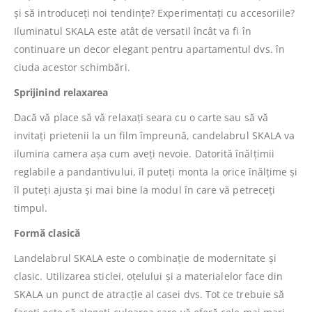
și să introduceți noi tendințe? Experimentați cu accesoriile?
Iluminatul SKALA este atât de versatil încât va fi în
continuare un decor elegant pentru apartamentul dvs. în
ciuda acestor schimbări.
Sprijinind relaxarea
Dacă vă place să vă relaxați seara cu o carte sau să vă
invitați prietenii la un film împreună, candelabrul SKALA va
ilumina camera așa cum aveți nevoie. Datorită înălțimii
reglabile a pandantivului, îl puteți monta la orice înălțime și
îl puteți ajusta și mai bine la modul în care vă petreceți
timpul.
Formă clasică
Landelabrul SKALA este o combinație de modernitate și
clasic. Utilizarea sticlei, oțelului și a materialelor face din
SKALA un punct de atracție al casei dvs. Tot ce trebuie să