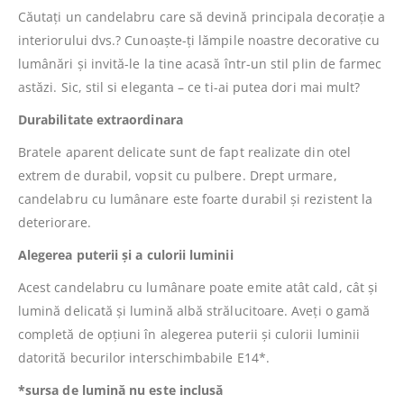
Căutați un candelabru care să devină principala decorație a
interiorului dvs.? Cunoaște-ți lămpile noastre decorative cu
lumânări și invită-le la tine acasă într-un stil plin de farmec
astăzi. Sic, stil si eleganta – ce ti-ai putea dori mai mult?
Durabilitate extraordinara
Bratele aparent delicate sunt de fapt realizate din otel
extrem de durabil, vopsit cu pulbere. Drept urmare,
candelabru cu lumânare este foarte durabil și rezistent la
deteriorare.
Alegerea puterii și a culorii luminii
Acest candelabru cu lumânare poate emite atât cald, cât și
lumină delicată și lumină albă strălucitoare. Aveți o gamă
completă de opțiuni în alegerea puterii și culorii luminii
datorită becurilor interschimbabile E14*.
*sursa de lumină nu este inclusă