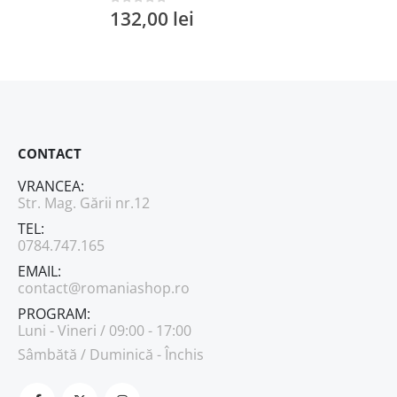
132,00
lei
0
out of 5
CONTACT
VRANCEA:
Str. Mag. Gării nr.12
TEL:
0784.747.165
EMAIL:
contact@romaniashop.ro
PROGRAM:
Luni - Vineri / 09:00 - 17:00
Sâmbătă / Duminică - Închis