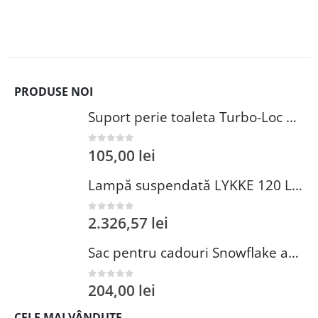
PRODUSE NOI
Suport perie toaleta Turbo-Loc Wenko inox argintiu 37.5 x 11.5 cm autoadeziv pentru baie
105,00
lei
0
out of 5
Lampă suspendată LYKKE 120 LED 4000K
2.326,57
lei
0
out of 5
Sac pentru cadouri Snowflake and Heart 150x200 cm poliester rosu alb Decoris
204,00
lei
0
out of 5
CELE MAI VÂNDUTE