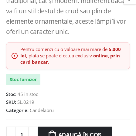
tradițional, cât și modern. Indiferent dacă
va fi un stil destul de crud sau plin de
elemente ornamentale, aceste lămpi îi vor
oferi un caracter unic.
Pentru comenzi cu o valoare mai mare de
5.000
lei
, plata se poate efectua exclusiv
online, prin
card bancar
.
Stoc furnizor
Stoc:
45 în stoc
SKU:
SL.0219
Categorie:
Candelabru
ADAUGĂ ÎN COȘ