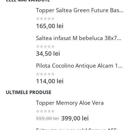
Topper Saltea Green Future Basic Confort 80x190 cm Spuma Poliuretanica Elastica Husa PES 100%
165,00
lei
0
out of 5
Saltea infasat M bebeluca 38x70 cm spuma PVC lavabila pentru confort si siguranta bebelusului
34,50
lei
0
out of 5
Pilota Cocolino Antique Alcam 140x200 cm din Microfibra si Fleece pentru Confort Premium
114,00
lei
0
out of 5
ULTIMELE PRODUSE
Topper Memory Aloe Vera
399,00
lei
0
out of 5
559,00
lei