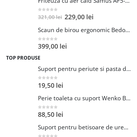
Friteuza cu aer cald Samus AF5-S1400DW
229,00
lei
0
out of 5
321,00
lei
Scaun de birou ergonomic Bedora Lotte, Mesh, Negru/Rosu
399,00
lei
0
out of 5
TOP PRODUSE
Suport pentru periute si pasta de dinti Wenko Brasil Petrol 7.3 x 10.3 cm plastic verde inchis
19,50
lei
0
out of 5
Perie toaleta cu suport Wenko Brasil Petrol 10x37 cm plastic verde inchis
88,50
lei
0
out of 5
Suport pentru betisoare de urechi si dischete demachiante Wenko 18 cm inox plastic argintiu