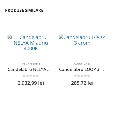
PRODUSE SIMILARE
CANDELABRU
CANDELABRU
Candelabru NELYA M auriu 4000K
Candelabru LOOP 3 crom
0
out of 5
0
out of 5
2.932,99
lei
285,72
lei