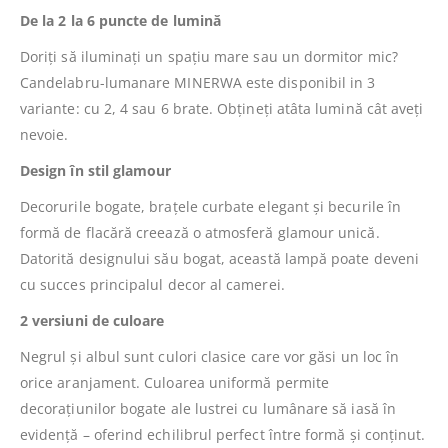
De la 2 la 6 puncte de lumină
Doriți să iluminați un spațiu mare sau un dormitor mic?
Candelabru-lumanare MINERWA este disponibil in 3
variante: cu 2, 4 sau 6 brate. Obțineți atâta lumină cât aveți
nevoie.
Design în stil glamour
Decorurile bogate, brațele curbate elegant și becurile în
formă de flacără creează o atmosferă glamour unică.
Datorită designului său bogat, această lampă poate deveni
cu succes principalul decor al camerei.
2 versiuni de culoare
Negrul și albul sunt culori clasice care vor găsi un loc în
orice aranjament. Culoarea uniformă permite
decorațiunilor bogate ale lustrei cu lumânare să iasă în
evidență – oferind echilibrul perfect între formă și conținut.