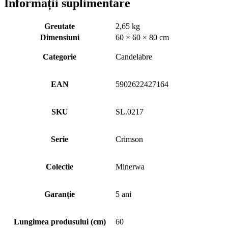
Informații suplimentare
Greutate
2,65 kg
Dimensiuni
60 × 60 × 80 cm
Categorie
Candelabre
EAN
5902622427164
SKU
SL.0217
Serie
Crimson
Colectie
Minerwa
Garanție
5 ani
Lungimea produsului (cm)
60