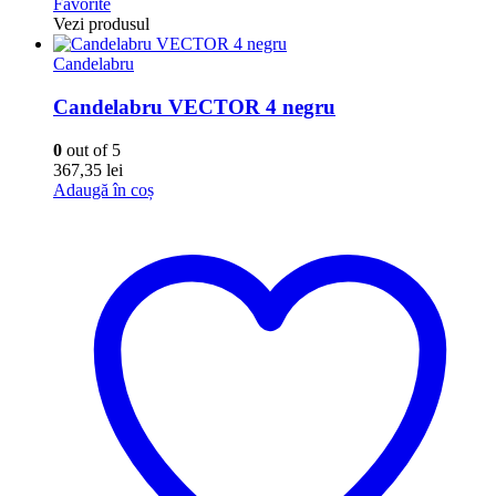
Favorite
Vezi produsul
Candelabru
Candelabru VECTOR 4 negru
0
out of 5
367,35
lei
Adaugă în coș