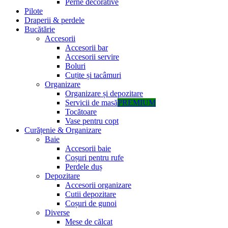
Perne decorative
Pilote
Draperii & perdele
Bucătărie
Accesorii
Accesorii bar
Accesorii servire
Boluri
Cuțite și tacâmuri
Organizare
Organizare și depozitare
Servicii de masă
PREMIUM
Tocătoare
Vase pentru copt
Curățenie & Organizare
Baie
Accesorii baie
Coșuri pentru rufe
Perdele duș
Depozitare
Accesorii organizare
Cutii depozitare
Coșuri de gunoi
Diverse
Mese de călcat