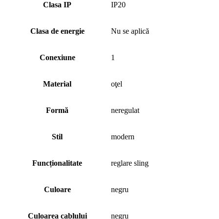
Clasa IP
IP20
Clasa de energie
Nu se aplică
Conexiune
1
Material
oţel
Formă
neregulat
Stil
modern
Funcționalitate
reglare sling
Culoare
negru
Culoarea cablului
negru