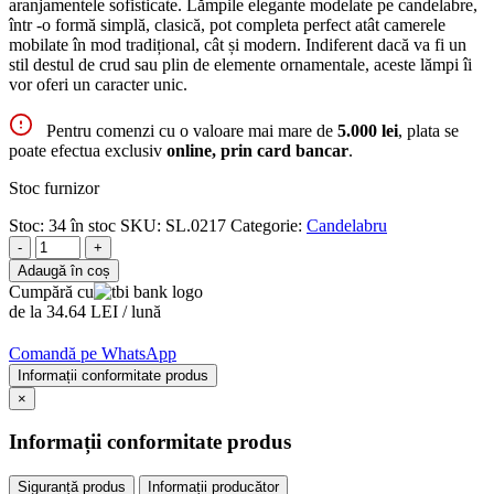
aranjamentele sofisticate. Lămpile elegante modelate pe candelabre,
într -o formă simplă, clasică, pot completa perfect atât camerele
mobilate în mod tradițional, cât și modern. Indiferent dacă va fi un
stil destul de crud sau plin de elemente ornamentale, aceste lămpi îi
vor oferi un caracter unic.
Pentru comenzi cu o valoare mai mare de
5.000 lei
, plata se
poate efectua exclusiv
online, prin card bancar
.
Stoc furnizor
Stoc:
34 în stoc
SKU:
SL.0217
Categorie:
Candelabru
-
+
Adaugă în coș
Cumpără cu
de la 34.64 LEI / lună
Comandă pe WhatsApp
Informații conformitate produs
×
Informații conformitate produs
Siguranță produs
Informații producător