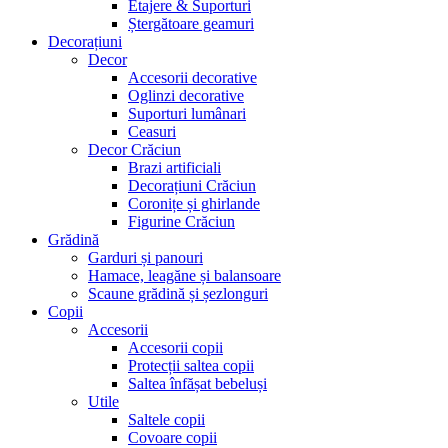
Etajere & Suporturi
Ștergătoare geamuri
Decorațiuni
Decor
Accesorii decorative
Oglinzi decorative
Suporturi lumânari
Ceasuri
Decor Crăciun
Brazi artificiali
Decorațiuni Crăciun
Coronițe și ghirlande
Figurine Crăciun
Grădină
Garduri și panouri
Hamace, leagăne și balansoare
Scaune grădină și șezlonguri
Copii
Accesorii
Accesorii copii
Protecții saltea copii
Saltea înfășat bebeluși
Utile
Saltele copii
Covoare copii