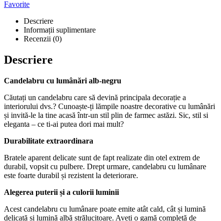
Favorite
Descriere
Informații suplimentare
Recenzii (0)
Descriere
Candelabru cu lumânări alb-negru
Căutați un candelabru care să devină principala decorație a
interiorului dvs.? Cunoaște-ți lămpile noastre decorative cu lumânări
și invită-le la tine acasă într-un stil plin de farmec astăzi. Sic, stil si
eleganta – ce ti-ai putea dori mai mult?
Durabilitate extraordinara
Bratele aparent delicate sunt de fapt realizate din otel extrem de
durabil, vopsit cu pulbere. Drept urmare, candelabru cu lumânare
este foarte durabil și rezistent la deteriorare.
Alegerea puterii și a culorii luminii
Acest candelabru cu lumânare poate emite atât cald, cât și lumină
delicată și lumină albă strălucitoare. Aveți o gamă completă de