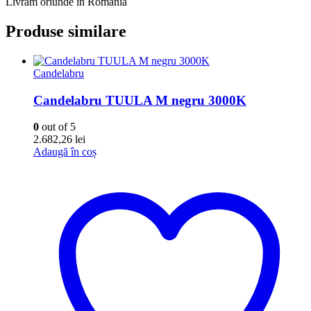
Livrăm oriunde în România
Produse similare
Candelabru
Candelabru TUULA M negru 3000K
0
out of 5
2.682,26
lei
Adaugă în coș