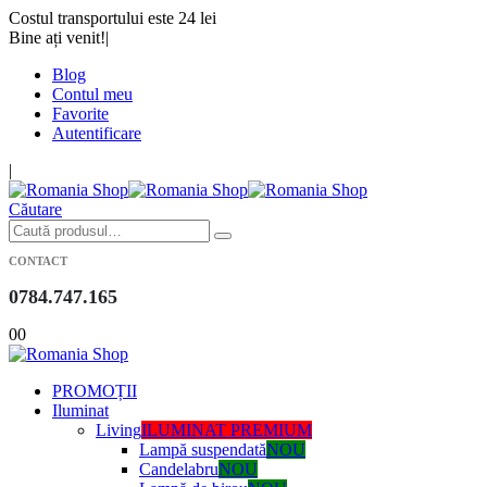
Costul transportului este 24 lei
Bine ați venit!
|
Blog
Contul meu
Favorite
Autentificare
|
Căutare
CONTACT
0784.747.165
0
0
PROMOȚII
Iluminat
Living
ILUMINAT PREMIUM
Lampă suspendată
NOU
Candelabru
NOU