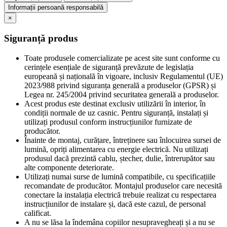
Informații persoană responsabilă
×
Siguranță produs
Toate produsele comercializate pe acest site sunt conforme cu
cerințele esențiale de siguranță prevăzute de legislația
europeană și națională în vigoare, inclusiv Regulamentul (UE)
2023/988 privind siguranța generală a produselor (GPSR) și
Legea nr. 245/2004 privind securitatea generală a produselor.
Acest produs este destinat exclusiv utilizării în interior, în
condiții normale de uz casnic. Pentru siguranță, instalați și
utilizați produsul conform instrucțiunilor furnizate de
producător.
Înainte de montaj, curățare, întreținere sau înlocuirea sursei de
lumină, opriți alimentarea cu energie electrică. Nu utilizați
produsul dacă prezintă cablu, ștecher, dulie, întrerupător sau
alte componente deteriorate.
Utilizați numai surse de lumină compatibile, cu specificațiile
recomandate de producător. Montajul produselor care necesită
conectare la instalația electrică trebuie realizat cu respectarea
instrucțiunilor de instalare și, dacă este cazul, de personal
calificat.
A nu se lăsa la îndemâna copiilor nesupravegheați și a nu se