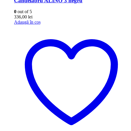
Candelabru ALINO 3 negru
0
out of 5
336,00
lei
Adaugă în coș