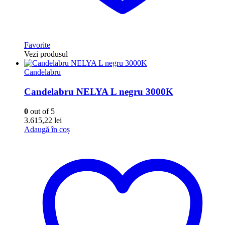
Favorite
Vezi produsul
Candelabru
Candelabru NELYA L negru 3000K
0
out of 5
3.615,22
lei
Adaugă în coș