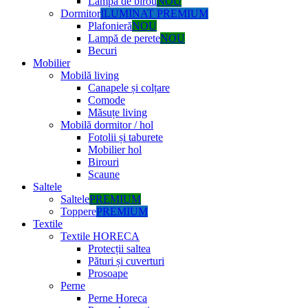
Lampă de birou
NOU
Dormitor
ILUMINAT PREMIUM
Plafonieră
NOU
Lampă de perete
NOU
Becuri
Mobilier
Mobilă living
Canapele și colțare
Comode
Măsuțe living
Mobilă dormitor / hol
Fotolii și taburete
Mobilier hol
Birouri
Scaune
Saltele
Saltele
PREMIUM
Toppere
PREMIUM
Textile
Textile HORECA
Protecții saltea
Pături și cuverturi
Prosoape
Perne
Perne Horeca