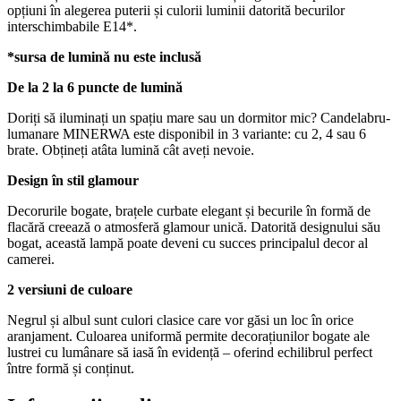
opțiuni în alegerea puterii și culorii luminii datorită becurilor
interschimbabile E14*.
*sursa de lumină nu este inclusă
De la 2 la 6 puncte de lumină
Doriți să iluminați un spațiu mare sau un dormitor mic? Candelabru-
lumanare MINERWA este disponibil in 3 variante: cu 2, 4 sau 6
brate. Obțineți atâta lumină cât aveți nevoie.
Design în stil glamour
Decorurile bogate, brațele curbate elegant și becurile în formă de
flacără creează o atmosferă glamour unică. Datorită designului său
bogat, această lampă poate deveni cu succes principalul decor al
camerei.
2 versiuni de culoare
Negrul și albul sunt culori clasice care vor găsi un loc în orice
aranjament. Culoarea uniformă permite decorațiunilor bogate ale
lustrei cu lumânare să iasă în evidență – oferind echilibrul perfect
între formă și conținut.