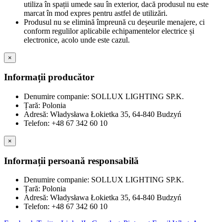
utiliza în spații umede sau în exterior, dacă produsul nu este
marcat în mod expres pentru astfel de utilizări.
Produsul nu se elimină împreună cu deșeurile menajere, ci
conform regulilor aplicabile echipamentelor electrice și
electronice, acolo unde este cazul.
×
Informații producător
Denumire companie: SOLLUX LIGHTING SP.K.
Țară: Polonia
Adresă: Władysława Łokietka 35, 64-840 Budzyń
Telefon: +48 67 342 60 10
×
Informații persoană responsabilă
Denumire companie: SOLLUX LIGHTING SP.K.
Țară: Polonia
Adresă: Władysława Łokietka 35, 64-840 Budzyń
Telefon: +48 67 342 60 10