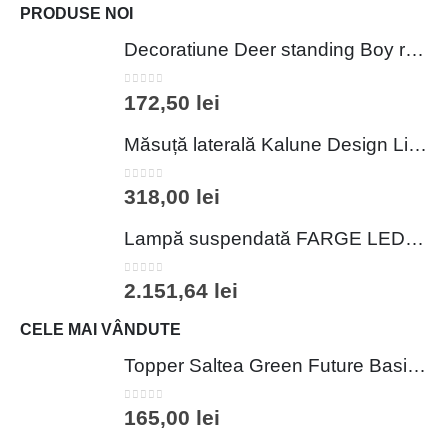
PRODUSE NOI
Decoratiune Deer standing Boy roz 17x14x48 cm din poliester pentru decor interior elegant
0
out of 5
172,50
lei
Măsuță laterală Kalune Design Lifon 50x40x34 cm Galben Negru PAL Metal 2 niveluri
0
out of 5
318,00
lei
Lampă suspendată FARGE LED alb 3000K
0
out of 5
2.151,64
lei
CELE MAI VÂNDUTE
Topper Saltea Green Future Basic Confort 80x190 cm Spuma Poliuretanica Elastica Husa PES 100%
0
out of 5
165,00
lei