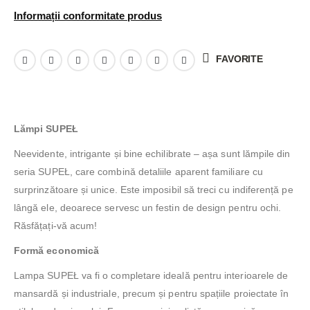
Informații conformitate produs
FAVORITE
Lămpi SUPEŁ
Neevidente, intrigante și bine echilibrate – așa sunt lămpile din
seria SUPEŁ, care combină detaliile aparent familiare cu
surprinzătoare și unice. Este imposibil să treci cu indiferență pe
lângă ele, deoarece servesc un festin de design pentru ochi.
Răsfățați-vă acum!
Formă economică
Lampa SUPEŁ va fi o completare ideală pentru interioarele de
mansardă și industriale, precum și pentru spațiile proiectate în