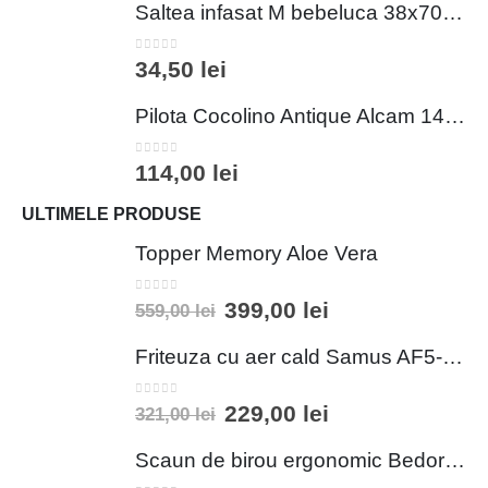
Saltea infasat M bebeluca 38x70 cm spuma PVC lavabila pentru confort si siguranta bebelusului
0
out of 5
34,50
lei
Pilota Cocolino Antique Alcam 140x200 cm din Microfibra si Fleece pentru Confort Premium
0
out of 5
114,00
lei
ULTIMELE PRODUSE
Topper Memory Aloe Vera
0
out of 5
399,00
lei
559,00
lei
Friteuza cu aer cald Samus AF5-S1400DW
0
out of 5
229,00
lei
321,00
lei
Scaun de birou ergonomic Bedora Lotte, Mesh, Negru/Rosu