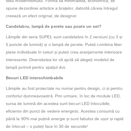
stilul modernismului. Forma sa minimalistă, economică, se
opune dezordinei artistice a brațelor, datorită căreia întregul
creează un efect original, de designer.
Candelabru, lampă de perete sau poate un set?
Lămpile din seria SUPEŁ sunt candelabre în 2 versiuni (cu 3 și
5 puncte de lumină) și o lampă de perete. Puteți combina liber
piese individuale în seturi și puteți crea aranjamente interioare
interesante. Diversitatea lor vă ajută să alegeți modelul de
lampă potrivit pentru spațiul dvs.
Becuri LED interschimbabile
Lămpile au fost proiectate nu numai pentru design, ci și pentru
confortul dumneavoastră. Prin urmare, în loc de module LED,
sursa de lumină din acestea sunt becuri LED înlocuibile,
eficiente din punct de vedere energetic. Acestea consumă cu
până la 90% mai puțină energie și sunt fabulos de ușor și rapid
de înlocuit – o puteți face în 30 de secunde!