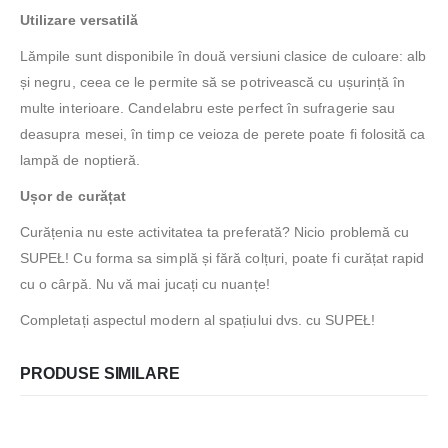
Utilizare versatilă
Lămpile sunt disponibile în două versiuni clasice de culoare: alb
și negru, ceea ce le permite să se potrivească cu ușurință în
multe interioare. Candelabru este perfect în sufragerie sau
deasupra mesei, în timp ce veioza de perete poate fi folosită ca
lampă de noptieră.
Ușor de curățat
Curățenia nu este activitatea ta preferată? Nicio problemă cu
SUPEŁ! Cu forma sa simplă și fără colțuri, poate fi curățat rapid
cu o cârpă. Nu vă mai jucați cu nuanțe!
Completați aspectul modern al spațiului dvs. cu SUPEŁ!
PRODUSE SIMILARE