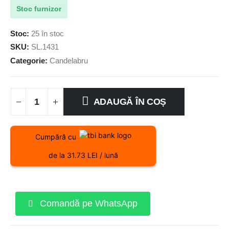
Stoc furnizor
Stoc:
25 în stoc
SKU:
SL.1431
Categorie:
Candelabru
ADAUGĂ ÎN COȘ
Cumpără cu
de la 31.73 LEI / lună
Comandă pe WhatsApp