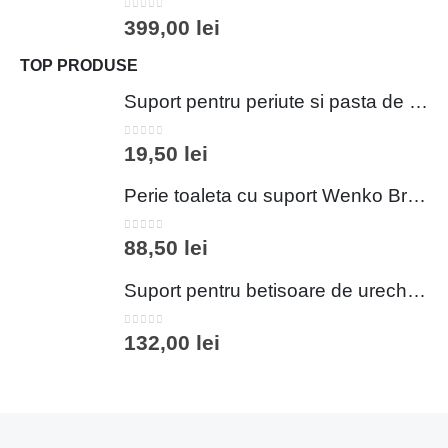
0
out of 5
399,00
lei
TOP PRODUSE
Suport pentru periute si pasta de dinti Wenko Brasil Petrol 7.3 x 10.3 cm plastic verde inchis
0
out of 5
19,50
lei
Perie toaleta cu suport Wenko Brasil Petrol 10x37 cm plastic verde inchis
0
out of 5
88,50
lei
Suport pentru betisoare de urechi si dischete demachiante Wenko 18 cm inox plastic argintiu
0
out of 5
132,00
lei