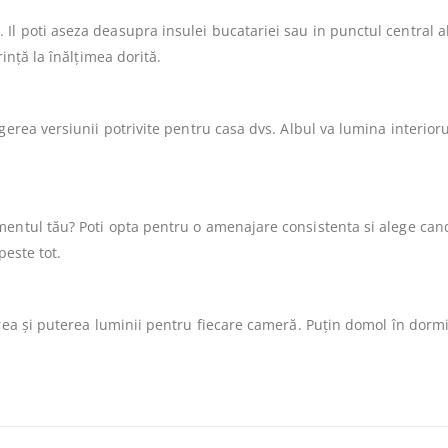
l poti aseza deasupra insulei bucatariei sau in punctul central al 
ință la înălțimea dorită.
gerea versiunii potrivite pentru casa dvs. Albul va lumina interioru
amentul tău? Poti opta pentru o amenajare consistenta si alege ca
peste tot.
area și puterea luminii pentru fiecare cameră. Puțin domol în dormi