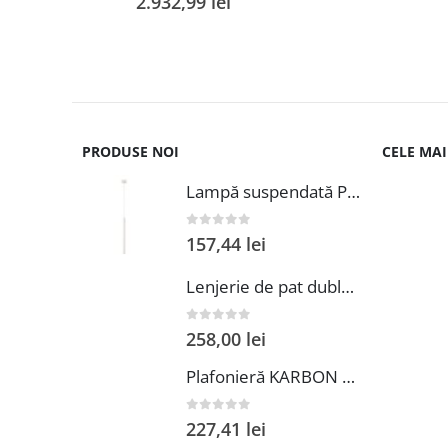
2.932,99
lei
PRODUSE NOI
CELE MA
Lampă suspendată PASTELO 1 bej
0
out of 5
157,44
lei
Lenjerie de pat dubla Xmas-427 multicolor 3 piese bumbac 200x220 cm cearceaf 50x70 cm fete de perna Pearl Home
0
out of 5
258,00
lei
Plafonieră KARBON 40 verde măsliniu
0
out of 5
227,41
lei