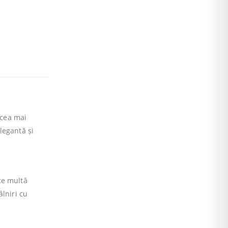
 cea mai
legantă și
ce multă
âlniri cu