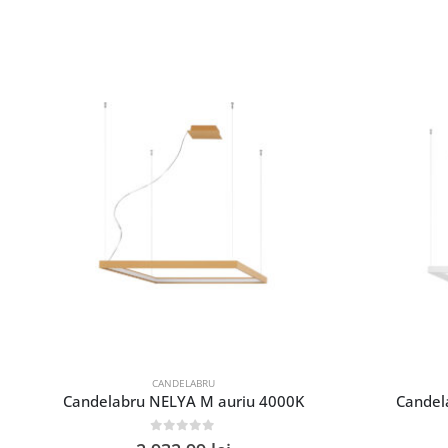
CANDELABRU
Candelabru NELYA M auriu 4000K
Candel
0
out of 5