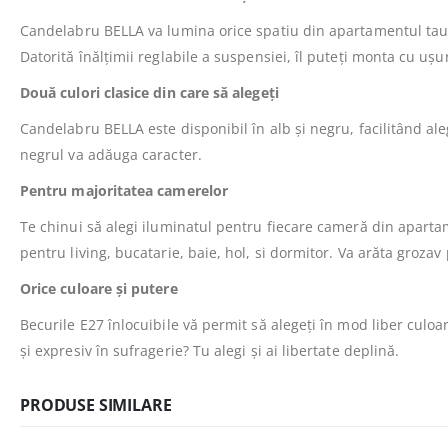
Candelabru BELLA va lumina orice spatiu din apartamentul tau. I
Datorită înălțimii reglabile a suspensiei, îl puteți monta cu ușur
Două culori clasice din care să alegeți
Candelabru BELLA este disponibil în alb și negru, facilitând ale
negrul va adăuga caracter.
Pentru majoritatea camerelor
Te chinui să alegi iluminatul pentru fiecare cameră din apart
pentru living, bucatarie, baie, hol, si dormitor. Va arăta grozav 
Orice culoare și putere
Becurile E27 înlocuibile vă permit să alegeți în mod liber culo
și expresiv în sufragerie? Tu alegi și ai libertate deplină.
PRODUSE SIMILARE