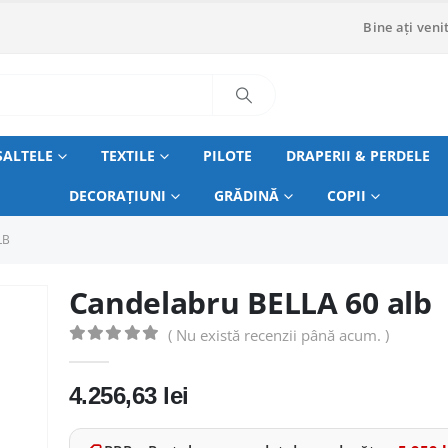
Bine ați venit
SALTELE
TEXTILE
PILOTE
DRAPERII & PERDELE
DECORAȚIUNI
GRĂDINĂ
COPII
LB
Candelabru BELLA 60 alb
( Nu există recenzii până acum. )
0
out of 5
4.256,63
lei