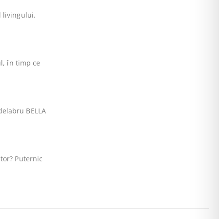
livingului.
l, în timp ce
ndelabru BELLA
tor? Puternic