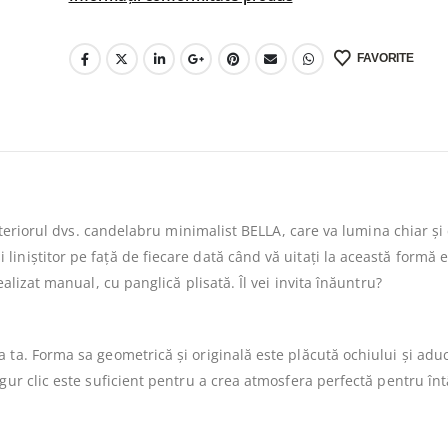
FAVORITE
interiorul dvs. candelabru minimalist BELLA, care va lumina chiar și
iniștitor pe față de fiecare dată când vă uitați la această formă e
alizat manual, cu panglică plisată. Îl vei invita înăuntru?
 ta. Forma sa geometrică și originală este plăcută ochiului și adu
gur clic este suficient pentru a crea atmosfera perfectă pentru înt