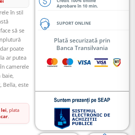
Credit 100% online
ei
Aprobare în 10 min.
ele în stil
astă
SUPORT ONLINE
 face să se
mplutură
Plată securizată prin
Banca Transilvania
 dar poate
la ar putea
, în camerele
n baie,
 Bella, este
 lei
, plata
ncar
.