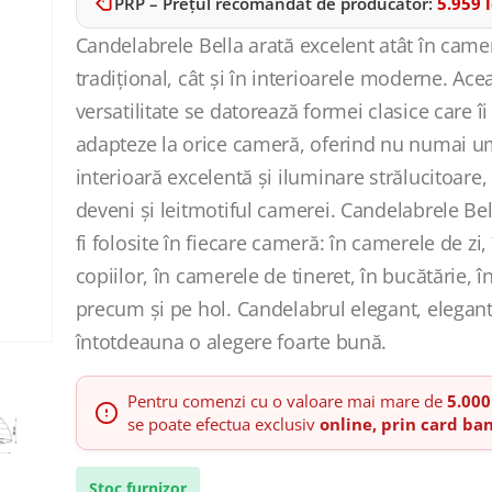
PRP – Prețul recomandat de producător:
5.959
l
Candelabrele Bella arată excelent atât în ​​camer
tradițional, cât și în interioarele moderne. Ace
versatilitate se datorează formei clasice care îi
adapteze la orice cameră, oferind nu numai u
interioară excelentă și iluminare strălucitoare,
deveni și leitmotiful camerei. Candelabrele Bel
fi folosite în fiecare cameră: în camerele de zi
copiilor, în camerele de tineret, în bucătărie, î
precum și pe hol. Candelabrul elegant, elegant,
întotdeauna o alegere foarte bună.
Pentru comenzi cu o valoare mai mare de
5.000
se poate efectua exclusiv
online, prin card ba
Stoc furnizor