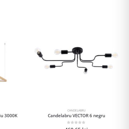
CANDELABRU
iu 3000K
Candelabru VECTOR 6 negru
0
out of 5