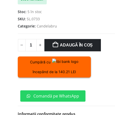
Stoc:
5 în stoc
SKU:
SL.0733
Categorie:
Candelabru
ADAUGĂ ÎN COȘ
Cumpără cu
începând de la 140.21 LEI
Comandă pe WhatsApp
Informații conformitate produs