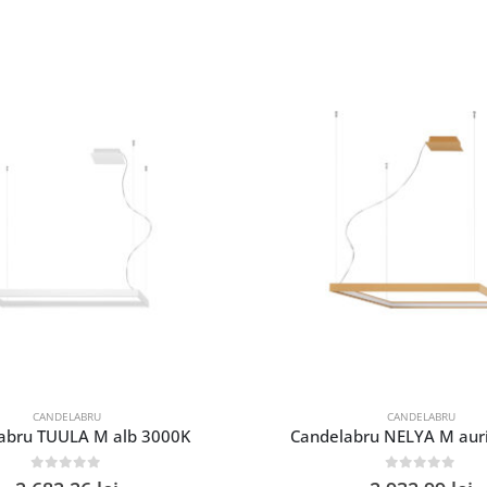
CANDELABRU
CANDELABRU
abru TUULA M alb 3000K
Candelabru NELYA M aur
0
out of 5
0
out of 5