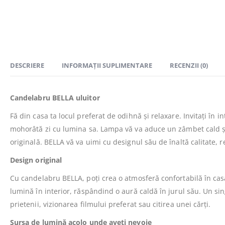
DESCRIERE
INFORMAȚII SUPLIMENTARE
RECENZII (0)
Candelabru BELLA uluitor
Fă din casa ta locul preferat de odihnă și relaxare. Invitați în 
mohorâtă zi cu lumina sa. Lampa vă va aduce un zâmbet cald și l
originală. BELLA vă va uimi cu designul său de înaltă calitate, re
Design original
Cu candelabru BELLA, poți crea o atmosferă confortabilă în casa
lumină în interior, răspândind o aură caldă în jurul său. Un sin
prietenii, vizionarea filmului preferat sau citirea unei cărți.
Sursa de lumină acolo unde aveți nevoie