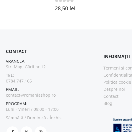
0
out of 5
28,50
lei
CONTACT
INFORMAȚII
VRANCEA:
Str. Mag. Gării nr.12
Termeni și con
Confidențialit
TEL:
0784.747.165
Politica cookie
Despre noi
EMAIL:
contact@romaniashop.ro
Contact
Blog
PROGRAM:
Luni - Vineri / 09:00 - 17:00
Sâmbătă / Duminică - Închis