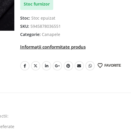
Stoc furnizor
Stoc:
Stoc epuizat
SKU:
5945878036551
Categorie:
Canapele
Informații conformitate produs
FAVORITE
ctii:
referate