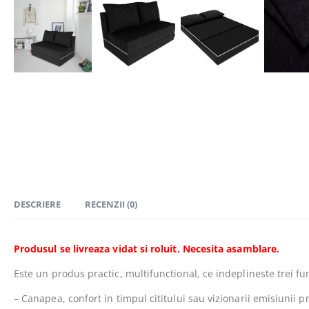
DESCRIERE
RECENZII (0)
Produsul se livreaza vidat si roluit. Necesita asamblare.
Este un produs practic, multifunctional, ce indeplineste trei fun
– Canapea, confort in timpul cititului sau vizionarii emisiunii p