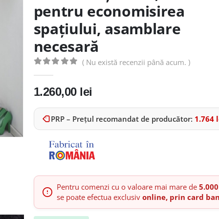
pentru economisirea
spațiului, asamblare
necesară
( Nu există recenzii până acum. )
0
out of 5
1.260,00
lei
PRP – Prețul recomandat de producător:
1.764
l
Pentru comenzi cu o valoare mai mare de
5.000
se poate efectua exclusiv
online, prin card ba