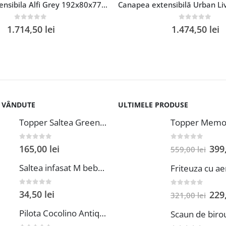
Canapea extensibila Alfi Grey 192x80x77 cm cu lada de depozitare Blue Anemone, design modern si confortabil, suprafata de dormit 194×141 cm, material textil
0
out of 5
0
out of 5
1.714,50
lei
1.474,50
lei
I VÂNDUTE
ULTIMELE PRODUSE
Topper Saltea Green Future Basic Confort 80x190 cm Spuma Poliuretanica Elastica Husa PES 100%
0
out of 5
0
out of 5
165,00
lei
399
559,00
lei
Saltea infasat M bebeluca 38x70 cm spuma PVC lavabila pentru confort si siguranta bebelusului
0
out of 5
0
out of 5
34,50
lei
229
321,00
lei
Pilota Cocolino Antique Alcam 140x200 cm din Microfibra si Fleece pentru Confort Premium