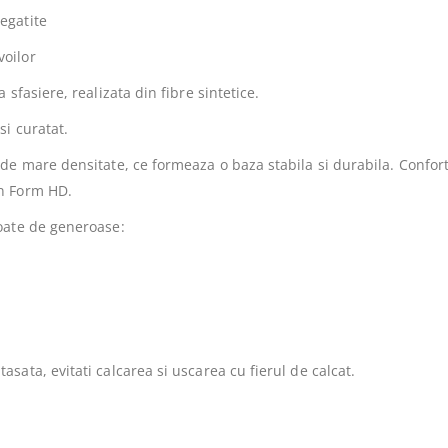
egatite
voilor
a sfasiere, realizata din fibre
sintetice.
si curatat.
de mare densitate, ce formeaza o baza stabila si durabila. Confort
en Form HD.
poate de generoase:
sata, evitati calcarea si uscarea cu fierul de calcat.