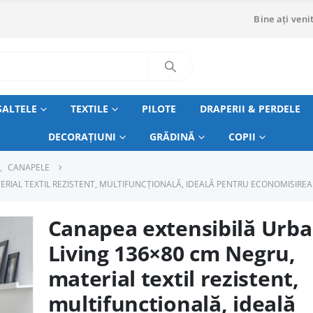
Bine ați venit
SALTELE
TEXTILE
PILOTE
DRAPERII & PERDELE
DECORAȚIUNI
GRĂDINĂ
COPII
,
CANAPELE
ERIAL TEXTIL REZISTENT, MULTIFUNCȚIONALĂ, IDEALĂ PENTRU ECONOMISIRE
Canapea extensibilă Urb
Living 136×80 cm Negru,
material textil rezistent,
multifuncțională, ideală