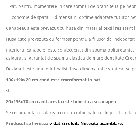
– Pat, pentru momentele in care somnul de pranz te ia pe nepr
– Economie de spatiu – dimensiuni optime adaptate tuturor ne
Canapeaua este prevazut cu
husa din material textil rezistent l
Husa este prevazuta cu fermoar pentru a fi usor de indepartat 
Interiorul canapelei este confectionat din spuma poliuretanica 
asigurat si garantat de spuma elastica de mare densitate Gre
Designul este unul minimalist, insa dimensiunile sunt cat se 
136x190x20 cm cand este transformat in pat
si
80x136x70 cm cand acesta este folosit ca si canapea
.
Se recomanda curatarea conform informatiilor de pe eticheta ata
Produsul se livreaza
vidat si roluit. Necesita asamblare.