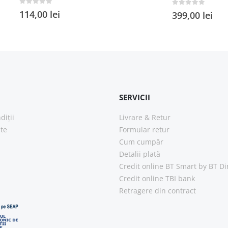
0
out of 5
114,00
lei
0
out of 5
399,00
lei
SERVICII
diții
Livrare & Retur
ate
Formular retur
Cum cumpăr
Detalii plată
Credit online BT Smart
by BT Di
Credit online TBI bank
Retragere din contract