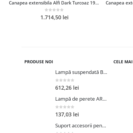
Canapea extensibila Alfi Dark Turcoaz 192×80 cm cu lada de depozitare, design modern si perne incluse, 141×194 cm suprafata dormit
0
out of 5
1.714,50
lei
PRODUSE NOI
CELE MA
Lampă suspendată BORGIO 3P negru
0
out of 5
612,26
lei
Lampă de perete ARIZ beton
0
out of 5
137,03
lei
Suport accesorii pentru dus Allstar Minas Wenko polipropilena taupe design modern cu orificii pentru scurgerea apei