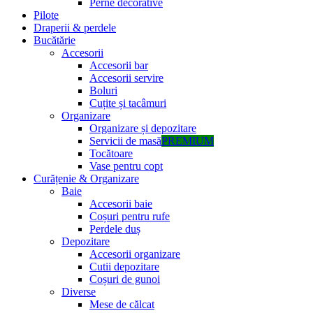
Perne decorative
Pilote
Draperii & perdele
Bucătărie
Accesorii
Accesorii bar
Accesorii servire
Boluri
Cuțite și tacâmuri
Organizare
Organizare și depozitare
Servicii de masă
PREMIUM
Tocătoare
Vase pentru copt
Curățenie & Organizare
Baie
Accesorii baie
Coșuri pentru rufe
Perdele duș
Depozitare
Accesorii organizare
Cutii depozitare
Coșuri de gunoi
Diverse
Mese de călcat