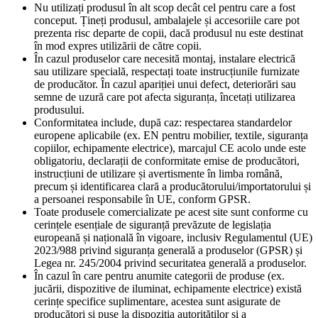
Nu utilizați produsul în alt scop decât cel pentru care a fost
conceput. Țineți produsul, ambalajele și accesoriile care pot
prezenta risc departe de copii, dacă produsul nu este destinat
în mod expres utilizării de către copii.
În cazul produselor care necesită montaj, instalare electrică
sau utilizare specială, respectați toate instrucțiunile furnizate
de producător. În cazul apariției unui defect, deteriorări sau
semne de uzură care pot afecta siguranța, încetați utilizarea
produsului.
Conformitatea include, după caz: respectarea standardelor
europene aplicabile (ex. EN pentru mobilier, textile, siguranța
copiilor, echipamente electrice), marcajul CE acolo unde este
obligatoriu, declarații de conformitate emise de producători,
instrucțiuni de utilizare și avertismente în limba română,
precum și identificarea clară a producătorului/importatorului și
a persoanei responsabile în UE, conform GPSR.
Toate produsele comercializate pe acest site sunt conforme cu
cerințele esențiale de siguranță prevăzute de legislația
europeană și națională în vigoare, inclusiv Regulamentul (UE)
2023/988 privind siguranța generală a produselor (GPSR) și
Legea nr. 245/2004 privind securitatea generală a produselor.
În cazul în care pentru anumite categorii de produse (ex.
jucării, dispozitive de iluminat, echipamente electrice) există
cerințe specifice suplimentare, acestea sunt asigurate de
producători și puse la dispoziția autorităților și a