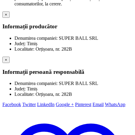
consumatorilor, la cerere.
×
Informații producător
Denumirea companiei: SUPER BALL SRL
Județ: Timiș
Localitate: Orțișoara, nr. 282B
×
Informații persoană responsabilă
Denumirea companiei: SUPER BALL SRL
Județ: Timiș
Localitate: Orțișoara, nr. 282B
Facebook
Twitter
LinkedIn
Google +
Pinterest
Email
WhatsApp