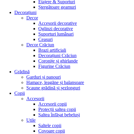
Etajere & Suporturi
Ștergătoare geamuri
Decorațiuni
Decor
Accesorii decorative
Oglinzi decorative
Suporturi lumânari
Ceasuri
Decor Crăciun
Brazi artificiali
Decorațiuni Crăciun
Coronițe și ghirlande
Figurine Crăciun
Grădină
Garduri și panouri
Hamace, leagăne și balansoare
Scaune grădină și șezlonguri
Copii
Accesorii
Accesorii copii
Protecții saltea copii
Saltea înfășat bebeluși
Utile
Saltele copii
Covoare copii