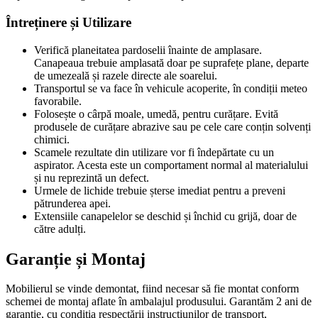
Întreținere și Utilizare
Verifică planeitatea pardoselii înainte de amplasare.
Canapeaua trebuie amplasată doar pe suprafețe plane, departe
de umezeală și razele directe ale soarelui.
Transportul se va face în vehicule acoperite, în condiții meteo
favorabile.
Folosește o cârpă moale, umedă, pentru curățare. Evită
produsele de curățare abrazive sau pe cele care conțin solvenți
chimici.
Scamele rezultate din utilizare vor fi îndepărtate cu un
aspirator. Acesta este un comportament normal al materialului
și nu reprezintă un defect.
Urmele de lichide trebuie șterse imediat pentru a preveni
pătrunderea apei.
Extensiile canapelelor se deschid și închid cu grijă, doar de
către adulți.
Garanție și Montaj
Mobilierul se vinde demontat, fiind necesar să fie montat conform
schemei de montaj aflate în ambalajul produsului. Garantăm 2 ani de
garanție, cu condiția respectării instrucțiunilor de transport,