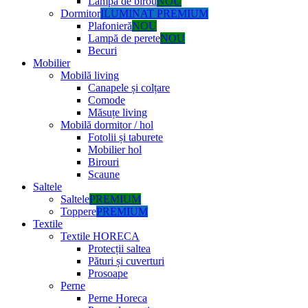
Lampă de birou
NOU
Dormitor
ILUMINAT PREMIUM
Plafonieră
NOU
Lampă de perete
NOU
Becuri
Mobilier
Mobilă living
Canapele și colțare
Comode
Măsuțe living
Mobilă dormitor / hol
Fotolii și taburete
Mobilier hol
Birouri
Scaune
Saltele
Saltele
PREMIUM
Toppere
PREMIUM
Textile
Textile HORECA
Protecții saltea
Pături și cuverturi
Prosoape
Perne
Perne Horeca