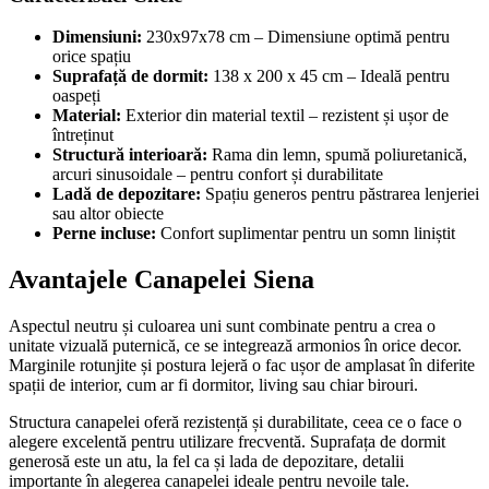
Dimensiuni:
230x97x78 cm – Dimensiune optimă pentru
orice spațiu
Suprafață de dormit:
138 x 200 x 45 cm – Ideală pentru
oaspeți
Material:
Exterior din material textil – rezistent și ușor de
întreținut
Structură interioară:
Rama din lemn, spumă poliuretanică,
arcuri sinusoidale – pentru confort și durabilitate
Ladă de depozitare:
Spațiu generos pentru păstrarea lenjeriei
sau altor obiecte
Perne incluse:
Confort suplimentar pentru un somn liniștit
Avantajele Canapelei Siena
Aspectul neutru și culoarea uni sunt combinate pentru a crea o
unitate vizuală puternică, ce se integrează armonios în orice decor.
Marginile rotunjite și postura lejeră o fac ușor de amplasat în diferite
spații de interior, cum ar fi dormitor, living sau chiar birouri.
Structura canapelei oferă rezistență și durabilitate, ceea ce o face o
alegere excelentă pentru utilizare frecventă. Suprafața de dormit
generosă este un atu, la fel ca și lada de depozitare, detalii
importante în alegerea canapelei ideale pentru nevoile tale.