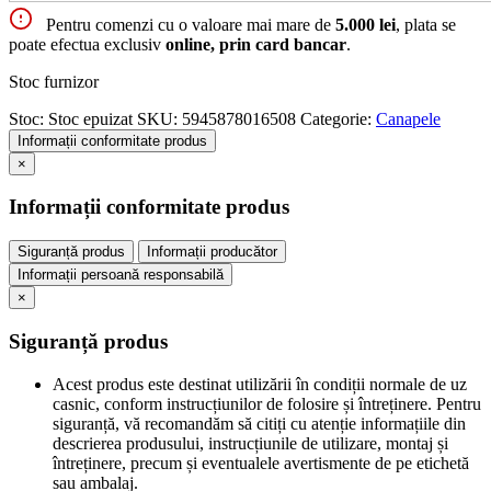
Pentru comenzi cu o valoare mai mare de
5.000 lei
, plata se
poate efectua exclusiv
online, prin card bancar
.
Stoc furnizor
Stoc:
Stoc epuizat
SKU:
5945878016508
Categorie:
Canapele
Informații conformitate produs
×
Informații conformitate produs
Siguranță produs
Informații producător
Informații persoană responsabilă
×
Siguranță produs
Acest produs este destinat utilizării în condiții normale de uz
casnic, conform instrucțiunilor de folosire și întreținere. Pentru
siguranță, vă recomandăm să citiți cu atenție informațiile din
descrierea produsului, instrucțiunile de utilizare, montaj și
întreținere, precum și eventualele avertismente de pe etichetă
sau ambalaj.