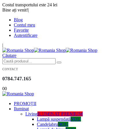
Costul transportului este 24 lei
Bine ați venit!
|
Blog
Contul meu
Favorite
Autentificare
|
Căutare
CONTACT
0784.747.165
0
0
PROMOȚII
Iluminat
Living
ILUMINAT PREMIUM
Lampă suspendată
NOU
Candelabru
NOU