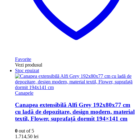
Favorite
Vezi produsul
Stoc epuizat
Canapele
Canapea extensibilă Alfi Grey 192x80x77 cm
cu ladă de depozitare, design modern, material
textil, Flower, suprafață dormit 194×141 cm
0
out of 5
1.714,50
lei