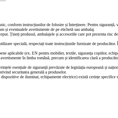
snic, conform instrucțiunilor de folosire și întreținere. Pentru siguranță,
ecum și eventualele avertismente de pe etichetă sau ambalaj.
ceput. Țineți produsul, ambalajele și accesoriile care pot prezenta risc d
tilizare specială, respectați toate instrucțiunile furnizate de producător.
ne aplicabile (ex. EN pentru mobilier, textile, siguranța copiilor, echip
și avertismente în limba română, precum și identificarea clară a producă
erințele esențiale de siguranță prevăzute de legislația europeană și naț
ivind securitatea generală a produselor.
 dispozitive de iluminat, echipamente electrice) există cerințe specifice 