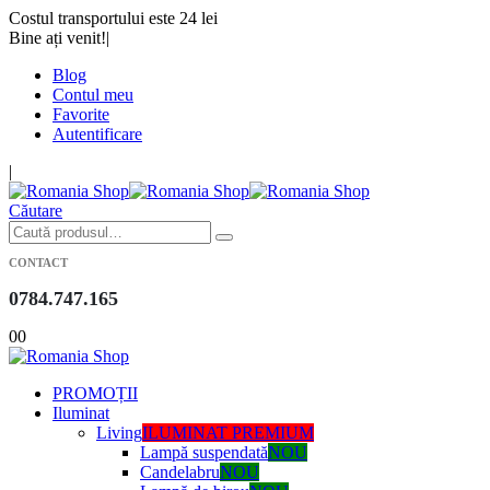
Costul transportului este 24 lei
Bine ați venit!
|
Blog
Contul meu
Favorite
Autentificare
|
Căutare
CONTACT
0784.747.165
0
0
PROMOȚII
Iluminat
Living
ILUMINAT PREMIUM
Lampă suspendată
NOU
Candelabru
NOU