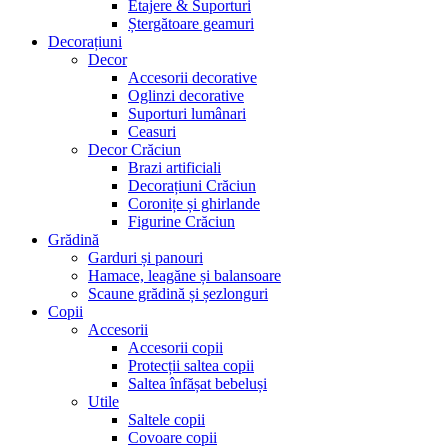
Etajere & Suporturi
Ștergătoare geamuri
Decorațiuni
Decor
Accesorii decorative
Oglinzi decorative
Suporturi lumânari
Ceasuri
Decor Crăciun
Brazi artificiali
Decorațiuni Crăciun
Coronițe și ghirlande
Figurine Crăciun
Grădină
Garduri și panouri
Hamace, leagăne și balansoare
Scaune grădină și șezlonguri
Copii
Accesorii
Accesorii copii
Protecții saltea copii
Saltea înfășat bebeluși
Utile
Saltele copii
Covoare copii