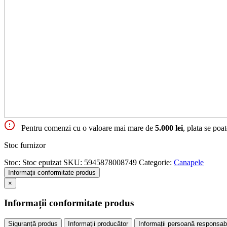
Pentru comenzi cu o valoare mai mare de
5.000 lei
, plata se poa
Stoc furnizor
Stoc:
Stoc epuizat
SKU:
5945878008749
Categorie:
Canapele
Informații conformitate produs
×
Informații conformitate produs
Siguranță produs
Informații producător
Informații persoană responsab