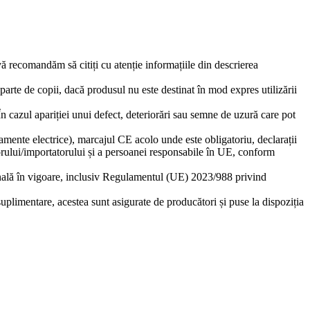
 vă recomandăm să citiți cu atenție informațiile din descrierea
eparte de copii, dacă produsul nu este destinat în mod expres utilizării
 În cazul apariției unui defect, deteriorări sau semne de uzură care pot
amente electrice), marcajul CE acolo unde este obligatoriu, declarații
torului/importatorului și a persoanei responsabile în UE, conform
ională în vigoare, inclusiv Regulamentul (UE) 2023/988 privind
suplimentare, acestea sunt asigurate de producători și puse la dispoziția