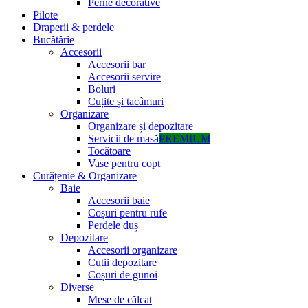
Perne decorative
Pilote
Draperii & perdele
Bucătărie
Accesorii
Accesorii bar
Accesorii servire
Boluri
Cuțite și tacâmuri
Organizare
Organizare și depozitare
Servicii de masă
PREMIUM
Tocătoare
Vase pentru copt
Curățenie & Organizare
Baie
Accesorii baie
Coșuri pentru rufe
Perdele duș
Depozitare
Accesorii organizare
Cutii depozitare
Coșuri de gunoi
Diverse
Mese de călcat