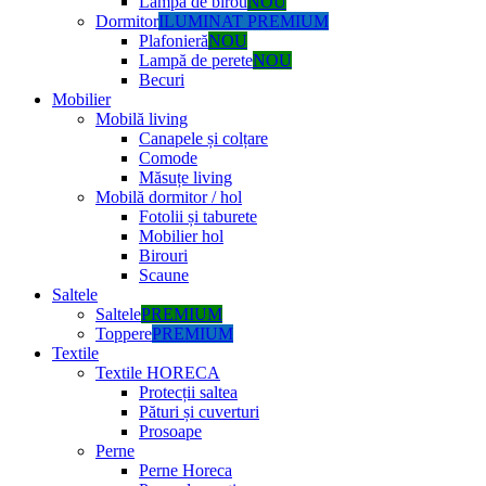
Lampă de birou
NOU
Dormitor
ILUMINAT PREMIUM
Plafonieră
NOU
Lampă de perete
NOU
Becuri
Mobilier
Mobilă living
Canapele și colțare
Comode
Măsuțe living
Mobilă dormitor / hol
Fotolii și taburete
Mobilier hol
Birouri
Scaune
Saltele
Saltele
PREMIUM
Toppere
PREMIUM
Textile
Textile HORECA
Protecții saltea
Pături și cuverturi
Prosoape
Perne
Perne Horeca