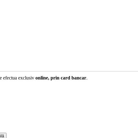
te efectua exclusiv
online, prin card bancar
.
ilă