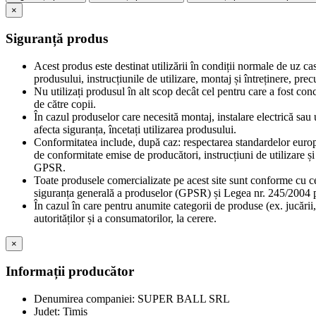
×
Siguranță produs
Acest produs este destinat utilizării în condiții normale de uz ca
produsului, instrucțiunile de utilizare, montaj și întreținere, pr
Nu utilizați produsul în alt scop decât cel pentru care a fost con
de către copii.
În cazul produselor care necesită montaj, instalare electrică sau u
afecta siguranța, încetați utilizarea produsului.
Conformitatea include, după caz: respectarea standardelor europe
de conformitate emise de producători, instrucțiuni de utilizare 
GPSR.
Toate produsele comercializate pe acest site sunt conforme cu c
siguranța generală a produselor (GPSR) și Legea nr. 245/2004 pr
În cazul în care pentru anumite categorii de produse (ex. jucării,
autorităților și a consumatorilor, la cerere.
×
Informații producător
Denumirea companiei: SUPER BALL SRL
Județ: Timiș