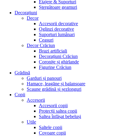
Etajere & Suporturi
Ștergătoare geamuri
Decorațiuni
Decor
Accesorii decorative
Oglinzi decorative
Suporturi lumânari
Ceasuri
Decor Crăciun
Brazi artificiali
Decorațiuni Crăciun
Coronițe și ghirlande
Figurine Crăciun
Grădină
Garduri și panouri
Hamace, leagăne și balansoare
Scaune grădină și șezlonguri
Copii
Accesorii
Accesorii copii
Protecții saltea copii
Saltea înfășat bebeluși
Utile
Saltele copii
Covoare copii