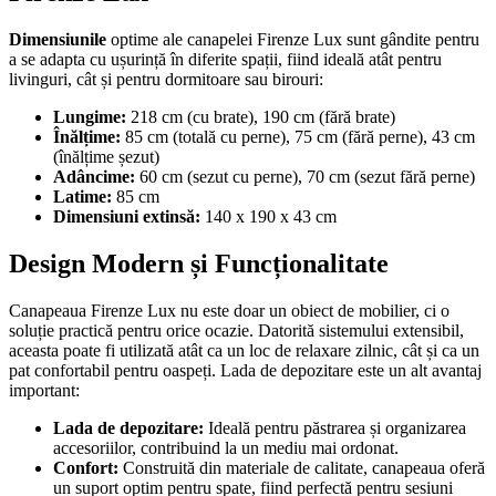
Dimensiunile
optime ale canapelei Firenze Lux sunt gândite pentru
a se adapta cu ușurință în diferite spații, fiind ideală atât pentru
livinguri, cât și pentru dormitoare sau birouri:
Lungime:
218 cm (cu brate), 190 cm (fără brate)
Înălțime:
85 cm (totală cu perne), 75 cm (fără perne), 43 cm
(înălțime șezut)
Adâncime:
60 cm (sezut cu perne), 70 cm (sezut fără perne)
Latime:
85 cm
Dimensiuni extinsă:
140 x 190 x 43 cm
Design Modern și Funcționalitate
Canapeaua Firenze Lux nu este doar un obiect de mobilier, ci o
soluție practică pentru orice ocazie. Datorită sistemului extensibil,
aceasta poate fi utilizată atât ca un loc de relaxare zilnic, cât și ca un
pat confortabil pentru oaspeți. Lada de depozitare este un alt avantaj
important:
Lada de depozitare:
Ideală pentru păstrarea și organizarea
accesoriilor, contribuind la un mediu mai ordonat.
Confort:
Construită din materiale de calitate, canapeaua oferă
un suport optim pentru spate, fiind perfectă pentru sesiuni