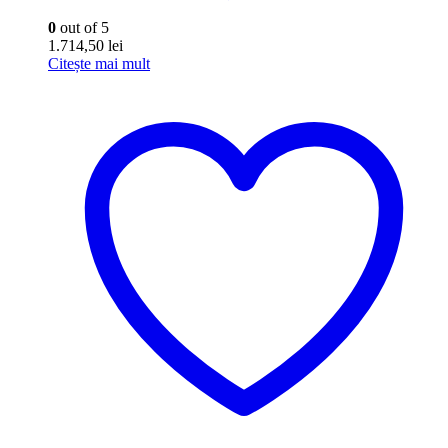
0
out of 5
1.714,50
lei
Citește mai mult