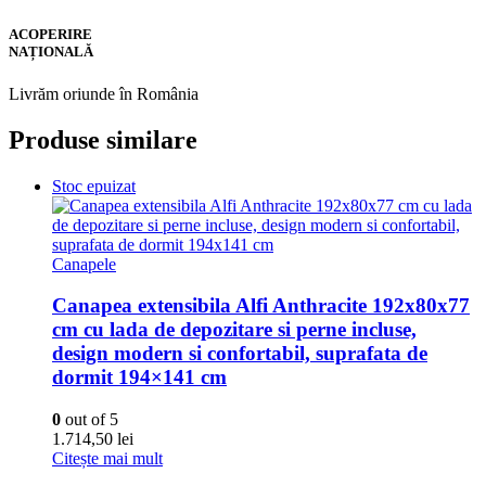
ACOPERIRE
NAȚIONALĂ
Livrăm oriunde în România
Produse similare
Stoc epuizat
Canapele
Canapea extensibila Alfi Anthracite 192x80x77
cm cu lada de depozitare si perne incluse,
design modern si confortabil, suprafata de
dormit 194×141 cm
0
out of 5
1.714,50
lei
Citește mai mult