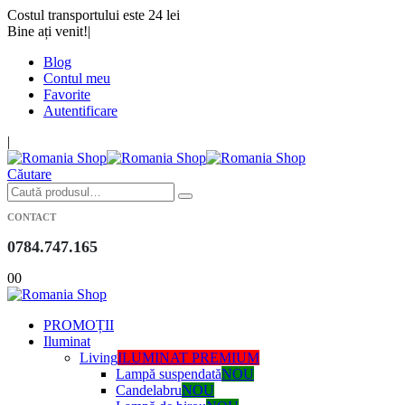
Costul transportului este 24 lei
Bine ați venit!
|
Blog
Contul meu
Favorite
Autentificare
|
Căutare
CONTACT
0784.747.165
0
0
PROMOȚII
Iluminat
Living
ILUMINAT PREMIUM
Lampă suspendată
NOU
Candelabru
NOU