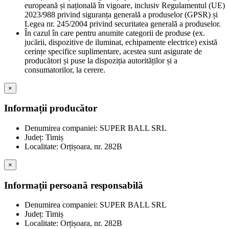
europeană și națională în vigoare, inclusiv Regulamentul (UE)
2023/988 privind siguranța generală a produselor (GPSR) și
Legea nr. 245/2004 privind securitatea generală a produselor.
În cazul în care pentru anumite categorii de produse (ex.
jucării, dispozitive de iluminat, echipamente electrice) există
cerințe specifice suplimentare, acestea sunt asigurate de
producători și puse la dispoziția autorităților și a
consumatorilor, la cerere.
×
Informații producător
Denumirea companiei: SUPER BALL SRL
Județ: Timiș
Localitate: Orțișoara, nr. 282B
×
Informații persoană responsabilă
Denumirea companiei: SUPER BALL SRL
Județ: Timiș
Localitate: Orțișoara, nr. 282B