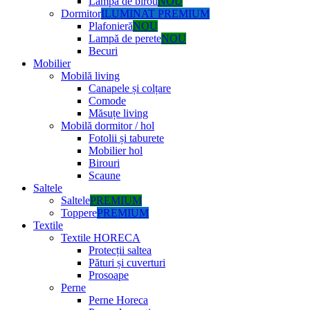
Lampă de birou
NOU
Dormitor
ILUMINAT PREMIUM
Plafonieră
NOU
Lampă de perete
NOU
Becuri
Mobilier
Mobilă living
Canapele și colțare
Comode
Măsuțe living
Mobilă dormitor / hol
Fotolii și taburete
Mobilier hol
Birouri
Scaune
Saltele
Saltele
PREMIUM
Toppere
PREMIUM
Textile
Textile HORECA
Protecții saltea
Pături și cuverturi
Prosoape
Perne
Perne Horeca