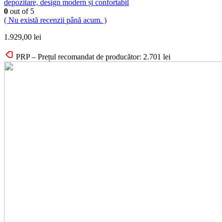
depozitare, design modern și confortabil
0
out of 5
( Nu există recenzii până acum. )
1.929,00
lei
PRP – Prețul recomandat de producător:
2.701
lei