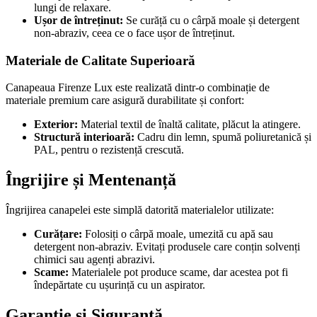
lungi de relaxare.
Ușor de întreținut:
Se curăță cu o cârpă moale și detergent
non-abraziv, ceea ce o face ușor de întreținut.
Materiale de Calitate Superioară
Canapeaua Firenze Lux este realizată dintr-o combinație de
materiale premium care asigură durabilitate și confort:
Exterior:
Material textil de înaltă calitate, plăcut la atingere.
Structură interioară:
Cadru din lemn, spumă poliuretanică și
PAL, pentru o rezistență crescută.
Îngrijire și Mentenanță
Îngrijirea canapelei este simplă datorită materialelor utilizate:
Curățare:
Folosiți o cârpă moale, umezită cu apă sau
detergent non-abraziv. Evitați produsele care conțin solvenți
chimici sau agenți abrazivi.
Scame:
Materialele pot produce scame, dar acestea pot fi
îndepărtate cu ușurință cu un aspirator.
Garanție și Siguranță