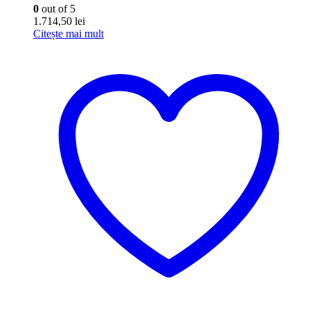
0
out of 5
1.714,50
lei
Citește mai mult