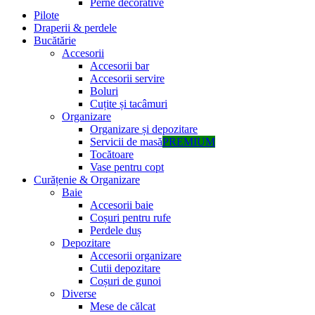
Perne decorative
Pilote
Draperii & perdele
Bucătărie
Accesorii
Accesorii bar
Accesorii servire
Boluri
Cuțite și tacâmuri
Organizare
Organizare și depozitare
Servicii de masă
PREMIUM
Tocătoare
Vase pentru copt
Curățenie & Organizare
Baie
Accesorii baie
Coșuri pentru rufe
Perdele duș
Depozitare
Accesorii organizare
Cutii depozitare
Coșuri de gunoi
Diverse
Mese de călcat