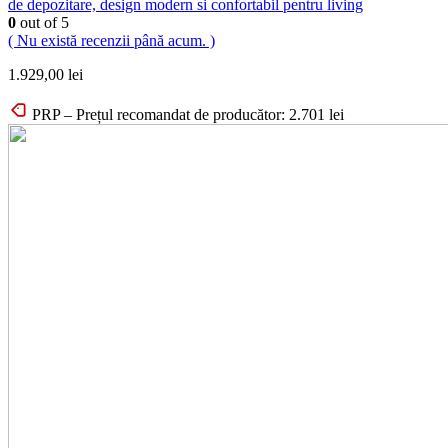
de depozitare, design modern si confortabil pentru living
0
out of 5
( Nu există recenzii până acum. )
1.929,00
lei
PRP – Prețul recomandat de producător:
2.701
lei