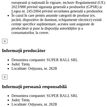
europeană și națională în vigoare, inclusiv Regulamentul (UE)
2023/988 privind siguranța generală a produselor (GPSR) și
Legea nr. 245/2004 privind securitatea generală a produselor.
În cazul în care pentru anumite categorii de produse (ex.
jucării, dispozitive de iluminat, echipamente electrice) există
cerințe specifice suplimentare, acestea sunt asigurate de
producători și puse la dispoziția autorităților și a
consumatorilor, la cerere.
×
Informații producător
Denumirea companiei: SUPER BALL SRL
Județ: Timiș
Localitate: Orțișoara, nr. 282B
×
Informații persoană responsabilă
Denumirea companiei: SUPER BALL SRL
Județ: Timiș
Localitate: Orțișoara, nr. 282B