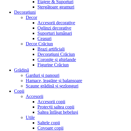
Etajere & Suporturi
Ștergătoare geamuri
Decorațiuni
Decor
Accesorii decorative
Oglinzi decorative
Suporturi lumânari
Ceasuri
Decor Crăciun
Brazi artificiali
Decorațiuni Crăciun
Coronițe și ghirlande
Figurine Crăciun
Grădină
Garduri și panouri
Hamace, leagăne și balansoare
Scaune grădină și șezlonguri
Copii
Accesorii
Accesorii copii
Protecții saltea copii
Saltea înfășat bebeluși
Utile
Saltele copii
Covoare copii