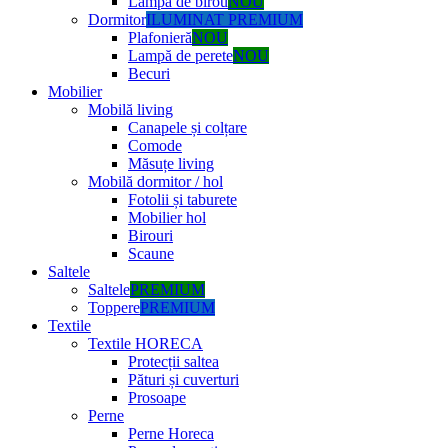
Lampă de birou
NOU
Dormitor
ILUMINAT PREMIUM
Plafonieră
NOU
Lampă de perete
NOU
Becuri
Mobilier
Mobilă living
Canapele și colțare
Comode
Măsuțe living
Mobilă dormitor / hol
Fotolii și taburete
Mobilier hol
Birouri
Scaune
Saltele
Saltele
PREMIUM
Toppere
PREMIUM
Textile
Textile HORECA
Protecții saltea
Pături și cuverturi
Prosoape
Perne
Perne Horeca