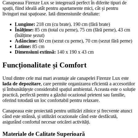
Canapeaua Firenze Lux se integrează perfect în diferite tipuri de
spații, fiind ideală atât pentru apartamente mici, cât și pentru
livinguri mai spațioase. Iată dimensiunile detaliate:
Lungime:
218 cm (cu brate), 190 cm (fără brate)
Înălțime:
85 cm (total cu perne), 75 cm (fără perne), 43 cm
(înălțime șezut)
Adâncime:
60 cm (sezut cu perne), 70 cm (sezut fără perne)
Latime:
85 cm
Dimensiuni extinsă:
140 x 190 x 43 cm
Funcționalitate și Comfort
Unul dintre cele mai mari avantaje ale canapelei Firenze Lux este
lada de depozitare
, care permite organizarea eficientă a accesoriilor
și îmbunătățește considerabil spațiul ambiental. Aceasta este o soluție
practică, perfectă pentru a găzdui ocazional prieteni sau familie,
oferind totodată un loc confortabil pentru relaxare.
Canapeaua este proiectată pentru utilizări zilnice și frecvente atunci
când este strânsă, și utilizări ocazionale când este desfăcută,
asigurând confortul necesar oricărei activități.
Materiale de Calitate Superioară