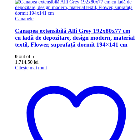
Canapele
Canapea extensibilă Alfi Grey 192x80x77 cm
cu ladă de depozitare, design modern, material
textil, Flower, suprafață dormit 194×141 cm
0
out of 5
1.714,50
lei
Citește mai mult