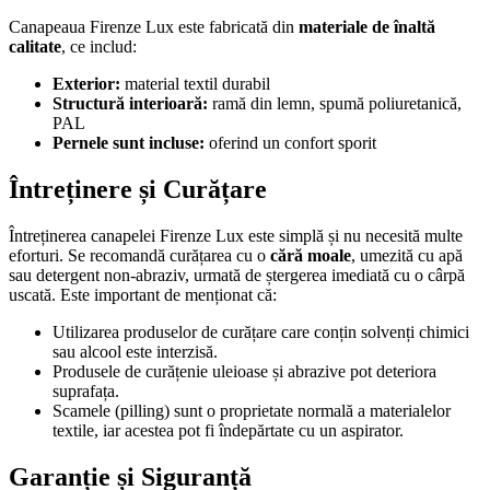
Canapeaua Firenze Lux este fabricată din
materiale de înaltă
calitate
, ce includ:
Exterior:
material textil durabil
Structură interioară:
ramă din lemn, spumă poliuretanică,
PAL
Pernele sunt incluse:
oferind un confort sporit
Întreținere și Curățare
Întreținerea canapelei Firenze Lux este simplă și nu necesită multe
eforturi. Se recomandă curățarea cu o
cără moale
, umezită cu apă
sau detergent non-abraziv, urmată de ștergerea imediată cu o cârpă
uscată. Este important de menționat că:
Utilizarea produselor de curățare care conțin solvenți chimici
sau alcool este interzisă.
Produsele de curățenie uleioase și abrazive pot deteriora
suprafața.
Scamele (pilling) sunt o proprietate normală a materialelor
textile, iar acestea pot fi îndepărtate cu un aspirator.
Garanție și Siguranță