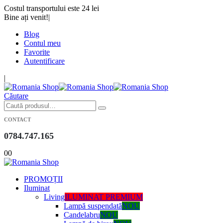
Costul transportului este 24 lei
Bine ați venit!
|
Blog
Contul meu
Favorite
Autentificare
|
Căutare
CONTACT
0784.747.165
0
0
PROMOȚII
Iluminat
Living
ILUMINAT PREMIUM
Lampă suspendată
NOU
Candelabru
NOU