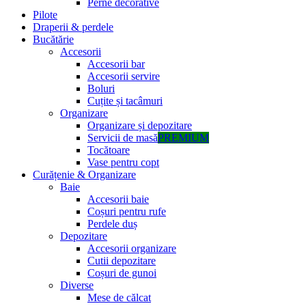
Perne decorative
Pilote
Draperii & perdele
Bucătărie
Accesorii
Accesorii bar
Accesorii servire
Boluri
Cuțite și tacâmuri
Organizare
Organizare și depozitare
Servicii de masă
PREMIUM
Tocătoare
Vase pentru copt
Curățenie & Organizare
Baie
Accesorii baie
Coșuri pentru rufe
Perdele duș
Depozitare
Accesorii organizare
Cutii depozitare
Coșuri de gunoi
Diverse
Mese de călcat