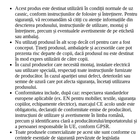
Acest produs este destinat utilizării în condiții normale de uz
casnic, conform instrucțiunilor de folosire și întreținere. Pentru
siguranță, vă recomandăm să citiți cu atenție informațiile din
descrierea produsului, instrucțiunile de utilizare, montaj și
întreținere, precum și eventualele avertismente de pe etichetă
sau ambalaj.
Nu utilizați produsul în alt scop decât cel pentru care a fost
conceput. Țineți produsul, ambalajele și accesoriile care pot
prezenta risc departe de copii, dacă produsul nu este destinat
în mod expres utilizării de către copii.
În cazul produselor care necesită montaj, instalare electrică
sau utilizare specială, respectați toate instrucțiunile furnizate
de producător. În cazul apariției unui defect, deteriorări sau
semne de uzură care pot afecta siguranța, încetați utilizarea
produsului.
Conformitatea include, după caz: respectarea standardelor
europene aplicabile (ex. EN pentru mobilier, textile, siguranța
copiilor, echipamente electrice), marcajul CE acolo unde este
obligatoriu, declarații de conformitate emise de producători,
instrucțiuni de utilizare și avertismente în limba română,
precum și identificarea clară a producătorului/importatorului și
a persoanei responsabile în UE, conform GPSR.
Toate produsele comercializate pe acest site sunt conforme cu
cerințele esențiale de siguranță prevăzute de legislația