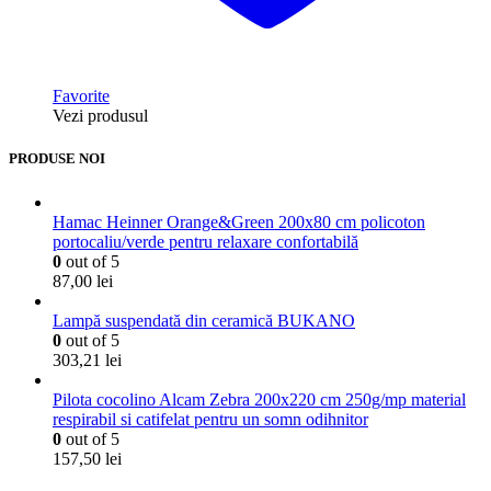
Favorite
Vezi produsul
PRODUSE NOI
Hamac Heinner Orange&Green 200x80 cm policoton
portocaliu/verde pentru relaxare confortabilă
0
out of 5
87,00
lei
Lampă suspendată din ceramică BUKANO
0
out of 5
303,21
lei
Pilota cocolino Alcam Zebra 200x220 cm 250g/mp material
respirabil si catifelat pentru un somn odihnitor
0
out of 5
157,50
lei