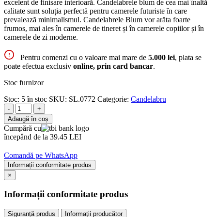
excelent de finisare interioară. Candelabrele blum de cea mai înaltă
calitate sunt soluția perfectă pentru camerele futuriste în care
prevalează minimalismul. Candelabrele Blum vor arăta foarte
frumos, mai ales în camerele de tineret și în camerele copiilor și în
camerele de zi moderne.
Pentru comenzi cu o valoare mai mare de
5.000 lei
, plata se
poate efectua exclusiv
online, prin card bancar
.
Stoc furnizor
Stoc:
5 în stoc
SKU:
SL.0772
Categorie:
Candelabru
-
+
Adaugă în coș
Cumpără cu
începând de la 39.45 LEI
Comandă pe WhatsApp
Informații conformitate produs
×
Informații conformitate produs
Siguranță produs
Informații producător