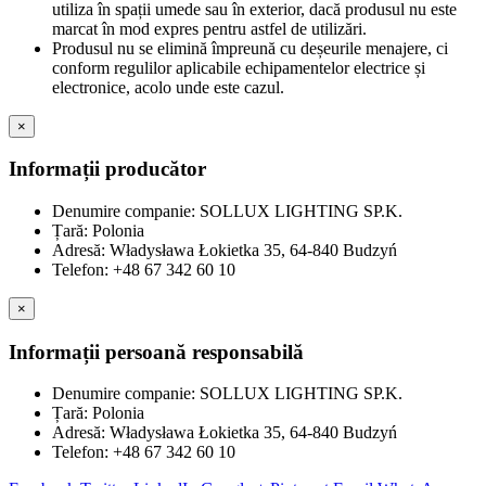
utiliza în spații umede sau în exterior, dacă produsul nu este
marcat în mod expres pentru astfel de utilizări.
Produsul nu se elimină împreună cu deșeurile menajere, ci
conform regulilor aplicabile echipamentelor electrice și
electronice, acolo unde este cazul.
×
Informații producător
Denumire companie: SOLLUX LIGHTING SP.K.
Țară: Polonia
Adresă: Władysława Łokietka 35, 64-840 Budzyń
Telefon: +48 67 342 60 10
×
Informații persoană responsabilă
Denumire companie: SOLLUX LIGHTING SP.K.
Țară: Polonia
Adresă: Władysława Łokietka 35, 64-840 Budzyń
Telefon: +48 67 342 60 10