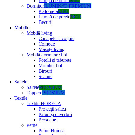
Lampă de birou
NOU
Dormitor
ILUMINAT PREMIUM
Plafonieră
NOU
Lampă de perete
NOU
Becuri
Mobilier
Mobilă living
Canapele și colțare
Comode
Măsuțe living
Mobilă dormitor / hol
Fotolii și taburete
Mobilier hol
Birouri
Scaune
Saltele
Saltele
PREMIUM
Toppere
PREMIUM
Textile
Textile HORECA
Protecții saltea
Pături și cuverturi
Prosoape
Perne
Perne Horeca