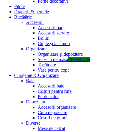
Perne decorative
Pilote
Draperii & perdele
Bucătărie
Accesorii
Accesorii bar
Accesorii servire
Boluri
Cuțite și tacâmuri
Organizare
Organizare și depozitare
Servicii de masă
PREMIUM
Tocătoare
Vase pentru copt
Curățenie & Organizare
Baie
Accesorii baie
Coșuri pentru rufe
Perdele duș
Depozitare
Accesorii organizare
Cutii depozitare
Coșuri de gunoi
Diverse
Mese de călcat