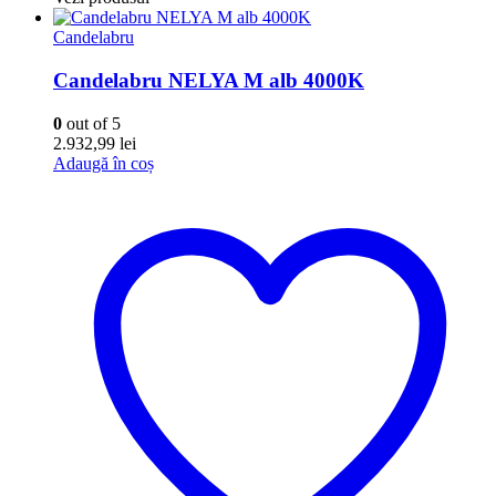
Candelabru
Candelabru NELYA M alb 4000K
0
out of 5
2.932,99
lei
Adaugă în coș