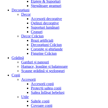
Etajere & Suporturi
Ștergătoare geamuri
Decorațiuni
Decor
Accesorii decorative
Oglinzi decorative
Suporturi lumânari
Ceasuri
Decor Crăciun
Brazi artificiali
Decorațiuni Crăciun
Coronițe și ghirlande
Figurine Crăciun
Grădină
Garduri și panouri
Hamace, leagăne și balansoare
Scaune grădină și șezlonguri
Copii
Accesorii
Accesorii copii
Protecții saltea copii
Saltea înfășat bebeluși
Utile
Saltele copii
Covoare copii