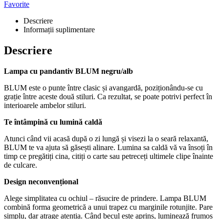
Favorite
Descriere
Informații suplimentare
Descriere
Lampa cu pandantiv BLUM negru/alb
BLUM este o punte între clasic și avangardă, poziționându-se cu
grație între aceste două stiluri. Ca rezultat, se poate potrivi perfect în
interioarele ambelor stiluri.
Te întâmpină cu lumină caldă
Atunci când vii acasă după o zi lungă și visezi la o seară relaxantă,
BLUM te va ajuta să găsești alinare. Lumina sa caldă vă va însoți în
timp ce pregătiți cina, citiți o carte sau petreceți ultimele clipe înainte
de culcare.
Design neconvențional
Alege simplitatea cu ochiul – răsucire de prindere. Lampa BLUM
combină forma geometrică a unui trapez cu marginile rotunjite. Pare
simplu, dar atrage atenția. Când becul este aprins, luminează frumos