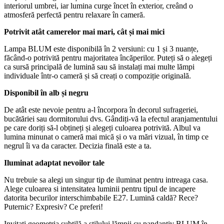
interiorul umbrei, iar lumina curge încet în exterior, creând o
atmosferă perfectă pentru relaxare în cameră.
Potrivit atât camerelor mai mari, cât și mai mici
Lampa BLUM este disponibilă în 2 versiuni: cu 1 și 3 nuanțe,
făcând-o potrivită pentru majoritatea încăperilor. Puteți să o alegeți
ca sursă principală de lumină sau să instalați mai multe lămpi
individuale într-o cameră și să creați o compoziție originală.
Disponibil în alb și negru
De atât este nevoie pentru a-l încorpora în decorul sufrageriei,
bucătăriei sau dormitorului dvs. Gândiți-vă la efectul aranjamentului
pe care doriți să-l obțineți și alegeți culoarea potrivită. Albul va
lumina minunat o cameră mai mică și o va mări vizual, în timp ce
negrul îi va da caracter. Decizia finală este a ta.
Iluminat adaptat nevoilor tale
Nu trebuie sa alegi un singur tip de iluminat pentru intreaga casa.
Alege culoarea si intensitatea luminii pentru tipul de incapere
datorita becurilor interschimbabile E27. Lumină caldă? Rece?
Puternic? Expresiv? Ce preferi!
Invitați geometria subtilă a stilului lămpii cu pandantiv BLUM în