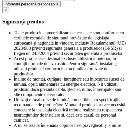
Informații persoană responsabilă
×
Siguranță produs
Toate produsele comercializate pe acest site sunt conforme cu
cerințele esențiale de siguranță prevăzute de legislația
europeană și națională în vigoare, inclusiv Regulamentul (UE)
2023/988 privind siguranța generală a produselor (GPSR) și
Legea nr. 245/2004 privind securitatea generală a produselor.
Acest produs este destinat exclusiv utilizării în interior, în
condiții normale de uz casnic. Pentru siguranță, instalați și
utilizați produsul conform instrucțiunilor furnizate de
producător.
Înainte de montaj, curățare, întreținere sau înlocuirea sursei de
lumină, opriți alimentarea cu energie electrică. Nu utilizați
produsul dacă prezintă cablu, ștecher, dulie, întrerupător sau
alte componente deteriorate.
Utilizați numai surse de lumină compatibile, cu specificațiile
recomandate de producător. Montajul produselor care necesită
conectare la instalația electrică trebuie realizat cu respectarea
instrucțiunilor de instalare și, dacă este cazul, de personal
calificat.
A nu se lăsa la îndemâna copiilor nesupravegheați și a nu se