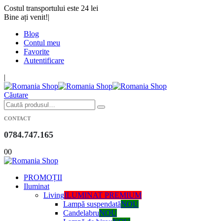
Costul transportului este 24 lei
Bine ați venit!
|
Blog
Contul meu
Favorite
Autentificare
|
Căutare
CONTACT
0784.747.165
0
0
PROMOȚII
Iluminat
Living
ILUMINAT PREMIUM
Lampă suspendată
NOU
Candelabru
NOU