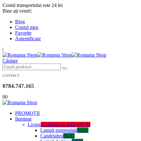
Costul transportului este 24 lei
Bine ați venit!
|
Blog
Contul meu
Favorite
Autentificare
|
Căutare
CONTACT
0784.747.165
0
0
PROMOȚII
Iluminat
Living
ILUMINAT PREMIUM
Lampă suspendată
NOU
Candelabru
NOU