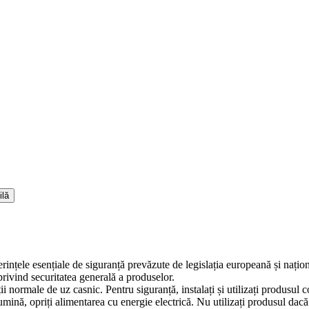
ilă
erințele esențiale de siguranță prevăzute de legislația europeană și naț
ivind securitatea generală a produselor.
iții normale de uz casnic. Pentru siguranță, instalați și utilizați produsul
lumină, opriți alimentarea cu energie electrică. Nu utilizați produsul dac