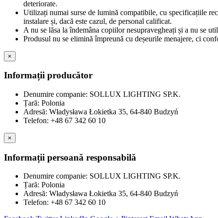
deteriorate.
Utilizați numai surse de lumină compatibile, cu specificațiile re
instalare și, dacă este cazul, de personal calificat.
A nu se lăsa la îndemâna copiilor nesupravegheați și a nu se util
Produsul nu se elimină împreună cu deșeurile menajere, ci confor
×
Informații producător
Denumire companie: SOLLUX LIGHTING SP.K.
Țară: Polonia
Adresă: Władysława Łokietka 35, 64-840 Budzyń
Telefon: +48 67 342 60 10
×
Informații persoană responsabilă
Denumire companie: SOLLUX LIGHTING SP.K.
Țară: Polonia
Adresă: Władysława Łokietka 35, 64-840 Budzyń
Telefon: +48 67 342 60 10