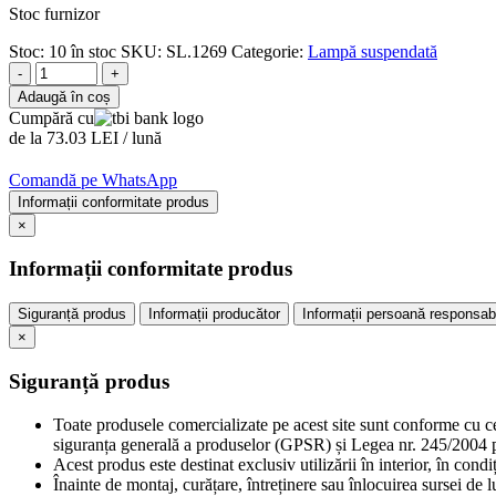
Stoc furnizor
Stoc:
10 în stoc
SKU:
SL.1269
Categorie:
Lampă suspendată
-
+
Adaugă în coș
Cumpără cu
de la 73.03 LEI / lună
Comandă pe WhatsApp
Informații conformitate produs
×
Informații conformitate produs
Siguranță produs
Informații producător
Informații persoană responsab
×
Siguranță produs
Toate produsele comercializate pe acest site sunt conforme cu c
siguranța generală a produselor (GPSR) și Legea nr. 245/2004 pr
Acest produs este destinat exclusiv utilizării în interior, în cond
Înainte de montaj, curățare, întreținere sau înlocuirea sursei de 