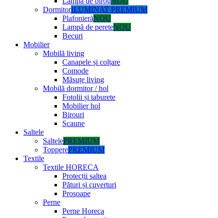
Lampă de birou
NOU
Dormitor
ILUMINAT PREMIUM
Plafonieră
NOU
Lampă de perete
NOU
Becuri
Mobilier
Mobilă living
Canapele și colțare
Comode
Măsuțe living
Mobilă dormitor / hol
Fotolii și taburete
Mobilier hol
Birouri
Scaune
Saltele
Saltele
PREMIUM
Toppere
PREMIUM
Textile
Textile HORECA
Protecții saltea
Pături și cuverturi
Prosoape
Perne
Perne Horeca