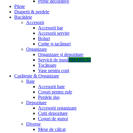
Perne decorative
Pilote
Draperii & perdele
Bucătărie
Accesorii
Accesorii bar
Accesorii servire
Boluri
Cuțite și tacâmuri
Organizare
Organizare și depozitare
Servicii de masă
PREMIUM
Tocătoare
Vase pentru copt
Curățenie & Organizare
Baie
Accesorii baie
Coșuri pentru rufe
Perdele duș
Depozitare
Accesorii organizare
Cutii depozitare
Coșuri de gunoi
Diverse
Mese de călcat