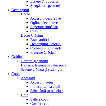
Etajere & Suporturi
Ștergătoare geamuri
Decorațiuni
Decor
Accesorii decorative
Oglinzi decorative
Suporturi lumânari
Ceasuri
Decor Crăciun
Brazi artificiali
Decorațiuni Crăciun
Coronițe și ghirlande
Figurine Crăciun
Grădină
Garduri și panouri
Hamace, leagăne și balansoare
Scaune grădină și șezlonguri
Copii
Accesorii
Accesorii copii
Protecții saltea copii
Saltea înfășat bebeluși
Utile
Saltele copii
Covoare copii