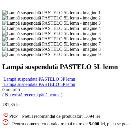
Lampă suspendată PASTELO 5L lemn
Lampă suspendată PASTELO 3P lemn
Lampă suspendată PASTELO 5P lemn
0
out of 5
( Nu există recenzii până acum. )
781,35
lei
PRP – Prețul recomandat de producător:
1.094
lei
Pentru comenzi cu o valoare mai mare de
5.000 lei
, plata se poa